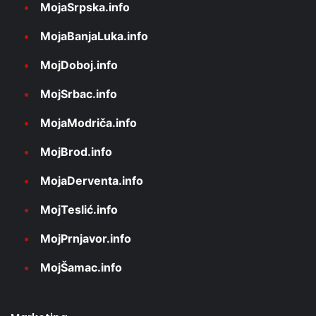
MojaSrpska.info
MojaBanjaLuka.info
MojDoboj.info
MojSrbac.info
MojaModriča.info
MojBrod.info
MojaDerventa.info
MojTeslić.info
MojPrnjavor.info
MojŠamac.info