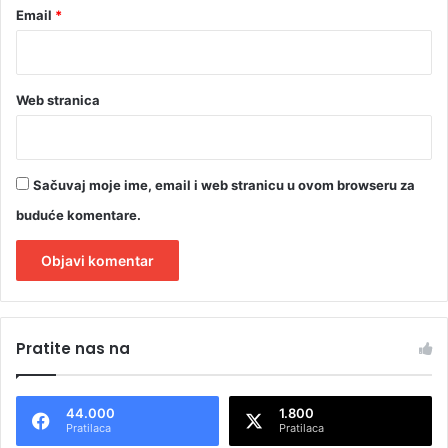
Email
*
Web stranica
Sačuvaj moje ime, email i web stranicu u ovom browseru za
buduće komentare.
A
l
Pratite nas na
t
e
44.000
1.800
r
Pratilaca
Pratilaca
n