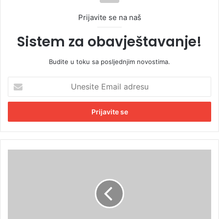
Prijavite se na naš
Sistem za obavještavanje!
Budite u toku sa posljednjim novostima.
U
n
e
s
i
t
e
E
J
m
u
a
t
i
a
l
r
a
n
d
j