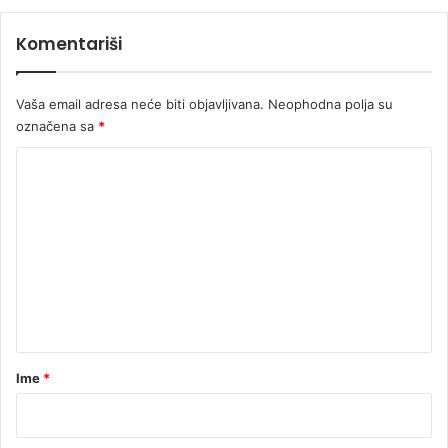
i
t
Komentariši
e
Vaša email adresa neće biti objavljivana.
Neophodna polja su
označena sa
*
K
o
m
e
n
t
a
r
Ime
*
*