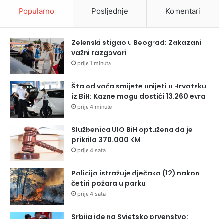
Popularno
Posljednje
Komentari
Zelenski stigao u Beograd: Zakazani
važni razgovori
prije 1 minuta
Šta od voća smijete unijeti u Hrvatsku
iz BiH: Kazne mogu dostići 13.260 evra
prije 4 minute
Službenica UIO BiH optužena da je
prikrila 370.000 KM
prije 4 sata
Policija istražuje dječaka (12) nakon
četiri požara u parku
prije 4 sata
Srbija ide na Svjetsko prvenstvo: