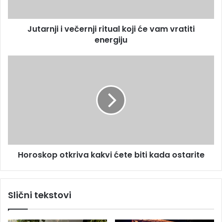
r
i
e
i
s
Jutarnji i večernji ritual koji će vam vratiti
v
u
energiju
e
č
e
H
r
o
n
r
j
o
i
s
r
k
i
o
t
p
u
o
a
Horoskop otkriva kakvi ćete biti kada ostarite
t
l
k
k
r
o
i
Slični tekstovi
j
v
i
a
ć
k