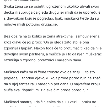
a
Svaka žena će se osjetiti ugroženom ukoliko uhvati svog
n
dečka ili supruga da gleda drugu jer misli da je upoređuje
e
s djevojkom koju je pogledao. Ipak, muškarci tvrde da su
m
njihove misli potpuno drugačije.
a
i
Bez obzira na to koliko je žena atraktivna i samouvjerena,
l
kroz glavu će joj proći: "On je gleda zato što je ona
zgodnija i ljepša". Nakon toga će to protumačiti kao da nije
dovoljna svom partneru, a mučiće je i to da njen muškarac
razmišlja o zgodnoj prolaznici i narednih dana.
Muškarci kažu da bi žene trebalo ovo da znaju – to što
pogledaju zgodnu djevojku koja prođe pored njih ne znači
da o njoj fantaziraju narednih pet dana. U najvećem broju
slučajeva, "ispari" im iz glave čim prođe pored njih.
Muškarci smatraju da činjenica da su u vezi ili braku ne