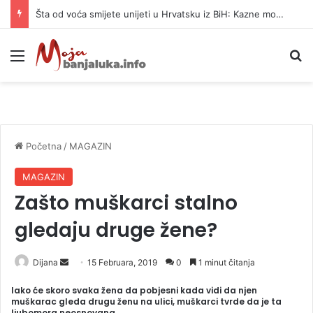
Šta od voća smijete unijeti u Hrvatsku iz BiH: Kazne mogu dostići 13.260 evra
Meni
P
Početna
/
MAGAZIN
MAGAZIN
Zašto muškarci stalno
gledaju druge žene?
Dijana
S
15 Februara, 2019
0
1 minut čitanja
e
Iako će skoro svaka žena da pobjesni kada vidi da njen
n
muškarac gleda drugu ženu na ulici, muškarci tvrde da je ta
ljubomora neosnovana.
d