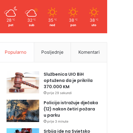
28
32
35
38
38
℃
℃
℃
℃
℃
pet
sub
ned
pon
uto
Popularno
Posljednje
Komentari
Službenica UIO BiH
optužena da je prikrila
370.000 KM
prije 29 sekundi
Policija istražuje dječaka
(12) nakon četiri požara
u parku
prije 3 minute
Srbija ide na Svjetsko