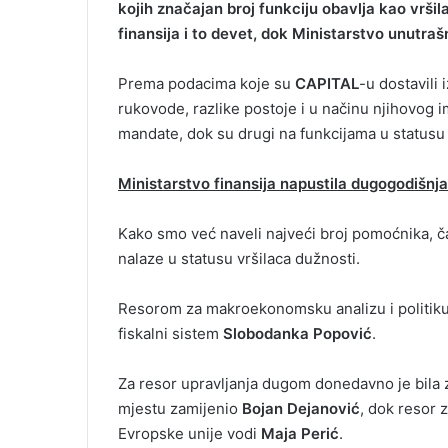
kojih značajan broj funkciju obavlja kao vrši
finansija i to devet, dok Ministarstvo unutra
Prema podacima koje su
CAPITAL
-u dostavili
rukovode, razlike postoje i u načinu njihovog 
mandate, dok su drugi na funkcijama u statusu 
Ministarstvo finansija napustila dugogodišn
Kako smo već naveli najveći broj pomoćnika, čak
nalaze u statusu vršilaca dužnosti.
Resorom za makroekonomsku analizu i politik
fiskalni sistem
Slobodanka Popović
.
Za resor upravljanja dugom donedavno je bil
mjestu zamijenio
Bojan Dejanović
, dok resor 
Evropske unije vodi
Maja Perić
.