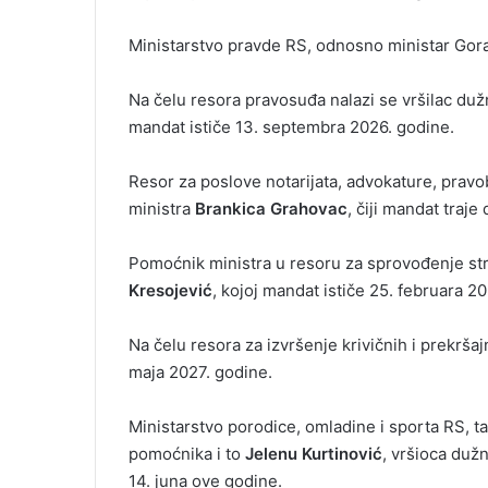
Ministarstvo pravde RS, odnosno ministar Gor
Na čelu resora pravosuđa nalazi se vršilac du
mandat ističe 13. septembra 2026. godine.
Resor za poslove notarijata, advokature, prav
ministra
Brankica Grahovac
, čiji mandat traj
Pomoćnik ministra u resoru za sprovođenje stra
Kresojević
, kojoj mandat ističe 25. februara 2
Na čelu resora za izvršenje krivičnih i prekršaj
maja 2027. godine.
Ministarstvo porodice, omladine i sporta RS, ta
pomoćnika i to
Jelenu Kurtinović
, vršioca duž
14. juna ove godine.