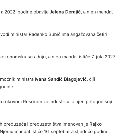
ra 2022. godine obavlja
Jelena Derajić
, a njen mandat
e vodi ministar Radenko Bubić ima angažovana četiri
 ekonomsku saradnju, a njen mandat ističe 7. jula 2027.
pomoćnik ministra
Ivana Sandić Blagojević
, čiji
godine.
ć
rukovodi Resorom za industriju, a njen petogodišnji
jih preduzeća i preduzetništva imenovan je
Rajko
. Njemu mandat istiće 16. septebmra sljedeće godine.