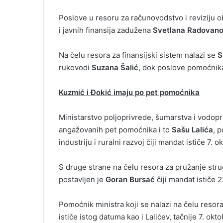
Poslove u resoru za računovodstvo i reviziju o
i javnih finansija zadužena
Svetlana Radovano
Na čelu resora za finansijski sistem nalazi se
S
rukovodi
Suzana Šalić
, dok poslove pomoćnika
Kuzmić i Đokić imaju po pet pomoćnika
Ministarstvo poljoprivrede, šumarstva i vodop
angažovanih pet pomoćnika i to
Sašu Lalića
, 
industriju i ruralni razvoj čiji mandat ističe 7. 
S druge strane na čelu resora za pružanje stru
postavljen je
Goran Bursać
čiji mandat ističe 
Pomoćnik ministra koji se nalazi na čelu resor
ističe istog datuma kao i Lalićev, tačnije 7. okt