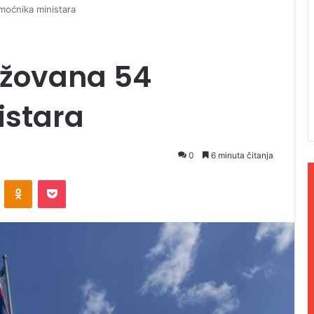
moćnika ministara
ažovana 54
istara
0
6 minuta čitanja
ontakte
Odnoklassniki
Pocket