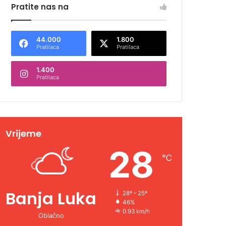
Pratite nas na
44.000
1.800
Pratilaca
Pratilaca
1.400
Pratilaca
Vrijeme
28
℃
Banja Luka
28º - 25º
46%
0.93 km/h
Oblačno