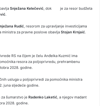
bavlja
Snježana Kelečević
, dok je za resor budžeta
vić
.
nježana Rudić
, resorom za upravljanje investicijama
 ministra za pravne poslove obavlja
Stojan Krnjaić
.
rivrede RS na čijem je čelu Anđelka Kuzmić ima
pomoćnika resora za poljoprivredu, prehrambenu
oktobra 2028. godine.
čnih usluga u poljoprivredi za pomoćnika ministra
22. juna sljedeće godine.
a za šumarstvo je
Radenko Laketić
, a njegov madant
obra 2028. godine.