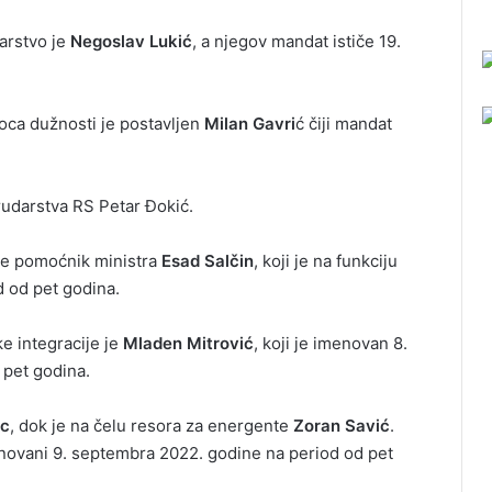
arstvo je
Negoslav Lukić
, a njegov mandat ističe 19.
oca dužnosti je postavljen
Milan Gavri
ć čiji mandat
 rudarstva RS Petar Đokić.
 se pomoćnik ministra
Esad Salčin
, koji je na funkciju
 od pet godina.
e integracije je
Mladen Mitrović
, koji je imenovan 8.
pet godina.
ac
, dok je na čelu resora za energente
Zoran Savić
.
novani 9. septembra 2022. godine na period od pet