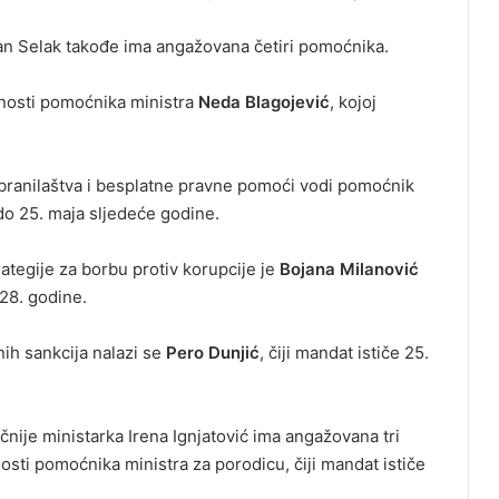
an Selak takođe ima angažovana četiri pomoćnika.
žnosti pomoćnika ministra
Neda Blagojević
, kojoj
obranilaštva i besplatne pravne pomoći vodi pomoćnik
e do 25. maja sljedeće godine.
tegije za borbu protiv korupcije je
Bojana Milanović
028. godine.
nih sankcija nalazi se
Pero Dunjić
, čiji mandat ističe 25.
čnije ministarka Irena Ignjatović ima angažovana tri
nosti pomoćnika ministra za porodicu, čiji mandat ističe