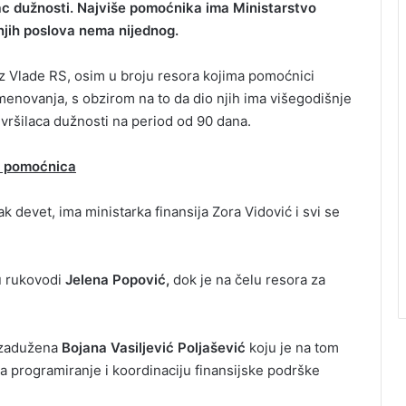
lac dužnosti. Najviše pomoćnika ima Ministarstvo
šnjih poslova nema nijednog.
 iz Vlade RS, osim u broju resora kojima pomoćnici
imenovanja, s obzirom na to da dio njih ima višegodišnje
vršilaca dužnosti na period od 90 dana.
ja pomoćnica
 devet, ima ministarka finansija Zora Vidović i svi se
u rukovodi
Jelena Popović,
dok je na čelu resora za
a zadužena
Bojana Vasiljević Poljašević
koju je na tom
za programiranje i koordinaciju finansijske podrške