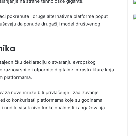
oslanjanje na strane tehnološke gigante.
eci pokrenute i druge alternativne platforme poput
okušavaju da ponude drugačiji model društvenog
nika
zajedničku deklaraciju o stvaranju evropskog
e raznovrsnije i otpornije digitalne infrastrukture koja
im platformama.
ov za nove mreže biti privlačenje i zadržavanje
 teško konkurisati platformama koje su godinama
 i nudile visok nivo funkcionalnosti i angažovanja.