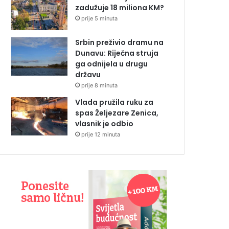
zadužuje 18 miliona KM?
prije 5 minuta
Srbin preživio dramu na
Dunavu: Riječna struja
ga odnijela u drugu
državu
prije 8 minuta
Vlada pružila ruku za
spas Željezare Zenica,
vlasnik je odbio
prije 12 minuta