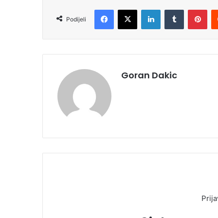
Facebook
X
LinkedIn
Tumblr
Pinterest
Podijeli
Goran Dakic
Prija