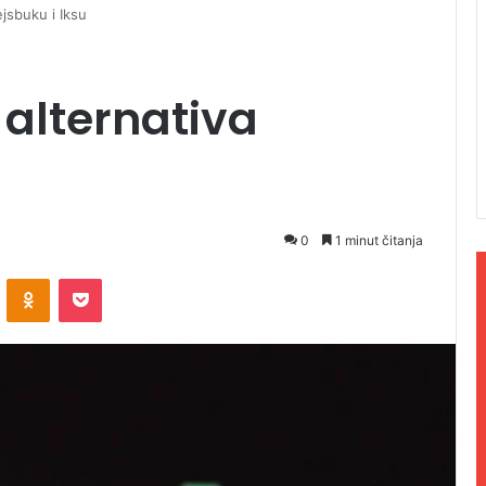
ejsbuku i Iksu
 alternativa
0
1 minut čitanja
ontakte
Odnoklassniki
Pocket