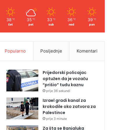
38
35
33
36
39
℃
℃
℃
℃
℃
čet
pet
sub
ned
pon
Popularno
Posljednje
Komentari
Prijedorski policajac
optužen da je vozaču
“prišio” tuđu kaznu
prije 36 sekundi
Izrael gradi kanal za
krokodile oko zatvora za
Palestince
prije 3 minute
Za šta se Banjaluka