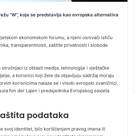
ežu “W“, koja se predstavlja kao evropska alternativa
Svjetskom ekonomskom forumu, a njeni osnivači ističu
ika, transparentnosti, zaštite privatnosti i slobode
u stručnjaci iz oblasti medija, tehnologije i vještačke
elje, a korisnici koji žele da objavljuju sadržaj moraju
rvim korisnicima nalaze se i visoki evropski zvaničnici,
sula fon der Lajen i predsjednika Evropskog savjeta
i zaštita podataka
e svoj identitet, bilo korišćenjem pravog imena ili