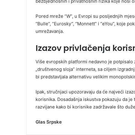
bezbjednosnih i privatnosnih rizika koje nosi 
Pored mreže “W”, u Evropi su posljednjih mjes
“Bulle”, “Eurosky”, “Monnett” i “eYou”, koje p
umrežavanja.
Izazov privlačenja koris
Više evropskih platformi nedavno je potpisalo 
„društvenog sloja” interneta, sa ciljem izgradnj
bi predstavljala alternativu velikim monopolsk
Ipak, stručnjaci upozoravaju da će najveći izaz
korisnika. Dosadašnja iskustva pokazuju da je
razvijane kako bi korisnike zadržavale što duže
Glas Srpske