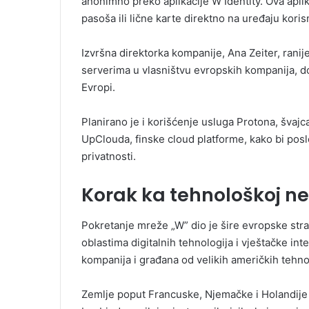
anonimno preko aplikacije W Identity. Ova apl
pasoša ili lične karte direktno na uređaju koris
Izvršna direktorka kompanije, Ana Zeiter, ranije
serverima u vlasništvu evropskih kompanija, dok
Evropi.
Planirano je i korišćenje usluga Protona, švaj
UpClouda, finske cloud platforme, kako bi poslo
privatnosti.
Korak ka tehnološkoj ne
Pokretanje mreže „W” dio je šire evropske str
oblastima digitalnih tehnologija i vještačke int
kompanija i građana od velikih američkih tehno
Zemlje poput Francuske, Njemačke i Holandije 