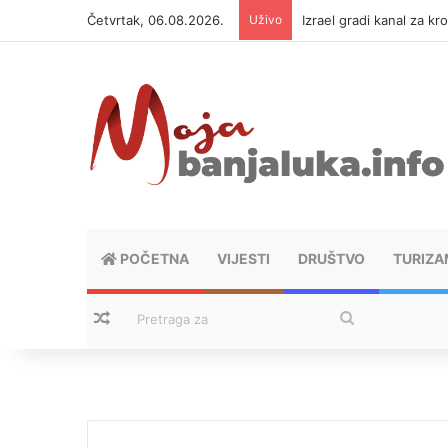
Četvrtak, 06.08.2026.
Uživo
Izrael gradi kanal za kr
POČETNA
VIJESTI
DRUŠTVO
TURIZA
Nasumični tekstovi
Pretraga
za