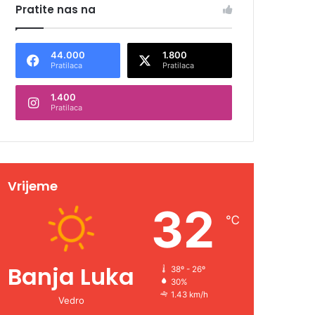
Pratite nas na
44.000
1.800
Pratilaca
Pratilaca
1.400
Pratilaca
Vrijeme
32
℃
Banja Luka
38º - 26º
30%
1.43 km/h
Vedro