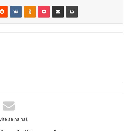
Reddit
VKontakte
Odnoklassniki
Pocket
Podijeli putem Emaila
Odštampaj
vite se na naš