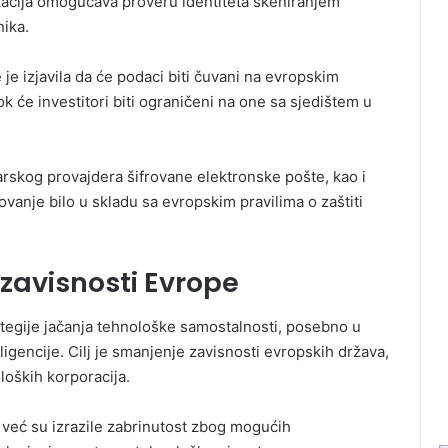
ikacija omogućava proveru identiteta skeniranjem
nika.
 je izjavila da će podaci biti čuvani na evropskim
 će investitori biti ograničeni na one sa sjedištem u
carskog provajdera šifrovane elektronske pošte, kao i
vanje bilo u skladu sa evropskim pravilima o zaštiti
zavisnosti Evrope
ategije jačanja tehnološke samostalnosti, posebno u
eligencije. Cilj je smanjenje zavisnosti evropskih država,
loških korporacija.
već su izrazile zabrinutost zbog mogućih