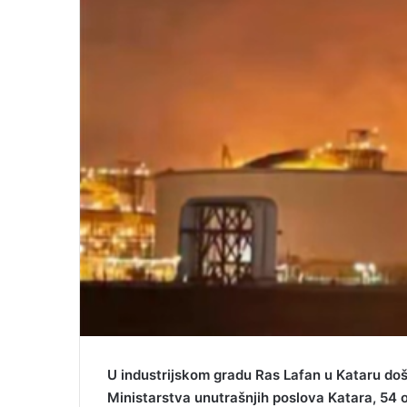
a
i
l
U industrijskom gradu Ras Lafan u Kataru doš
Ministarstva unutrašnjih poslova Katara, 54 o