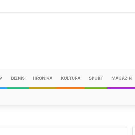
vatru u selima kod Trebinja
M
BIZNIS
HRONIKA
KULTURA
SPORT
MAGAZIN