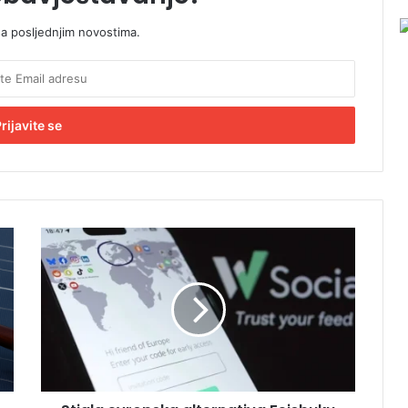
sa posljednjim novostima.
S
t
i
g
l
a
e
v
r