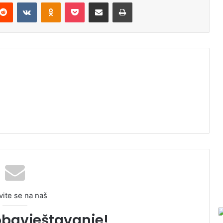
Reddit
VKontakte
Odnoklassniki
Pocket
Podijeli putem Emaila
Odštampaj
vite se na naš
obavještavanje!