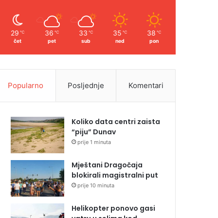
29
36
33
35
38
℃
℃
℃
℃
℃
čet
pet
sub
ned
pon
Popularno
Posljednje
Komentari
Koliko data centri zaista
“piju” Dunav
prije 1 minuta
Mještani Dragočaja
blokirali magistralni put
prije 10 minuta
Helikopter ponovo gasi