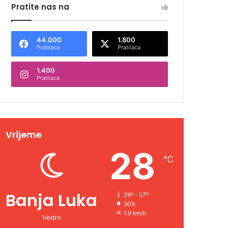
Pratite nas na
44.000
1.800
Pratilaca
Pratilaca
1.400
Pratilaca
Vrijeme
28
℃
Banja Luka
29º - 27º
30%
1.6 km/h
Vedro