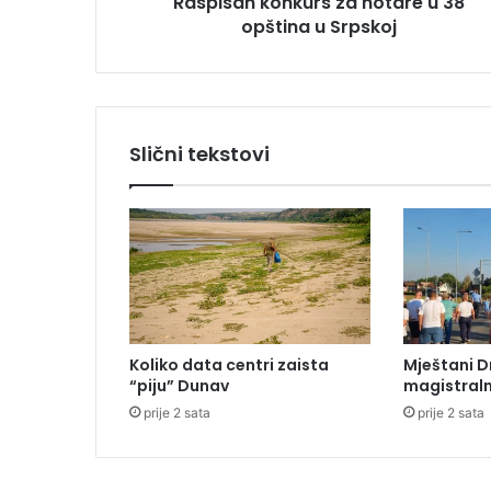
Raspisan konkurs za notare u 38
o
opština u Srpskoj
n
k
u
r
s
z
Slični tekstovi
a
n
o
t
a
r
e
u
3
Koliko data centri zaista
Mještani D
8
“piju” Dunav
magistraln
o
prije 2 sata
prije 2 sata
p
š
t
i