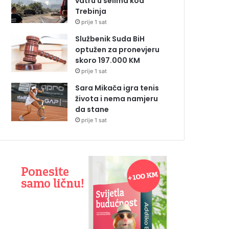
vatru u selima kod
Trebinja
prije 1 sat
Službenik Suda BiH
optužen za pronevjeru
skoro 197.000 KM
prije 1 sat
Sara Mikača igra tenis
života i nema namjeru
da stane
prije 1 sat