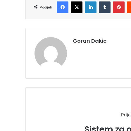
Facebook
X
LinkedIn
Tumblr
Pinterest
Podijeli
Goran Dakic
Prija
Sistem za 