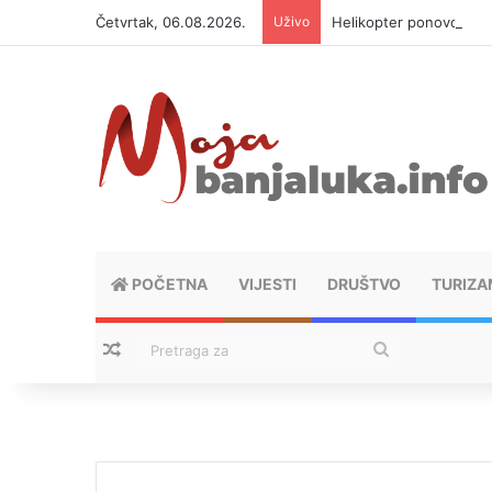
Četvrtak, 06.08.2026.
Uživo
Helikopter ponovo gasi 
POČETNA
VIJESTI
DRUŠTVO
TURIZA
Nasumični tekstovi
Pretraga
za