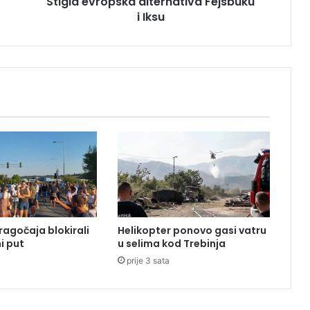
Stigla evropska alternativa Fejsbuku
o
i Iksu
p
s
k
a
a
l
t
e
r
n
a
t
i
v
a
ragočaja blokirali
Helikopter ponovo gasi vatru
F
i put
u selima kod Trebinja
e
prije 3 sata
j
s
b
u