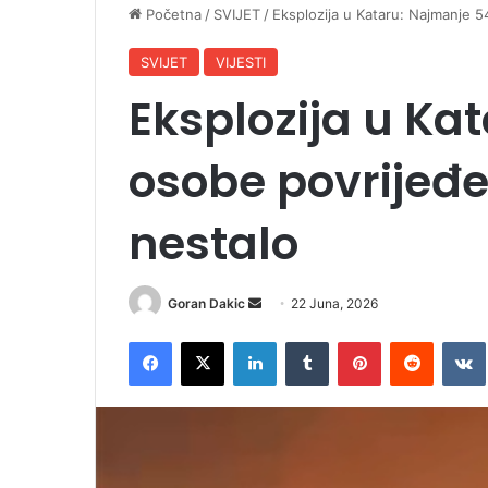
Početna
/
SVIJET
/
Eksplozija u Kataru: Najmanje 5
SVIJET
VIJESTI
Eksplozija u Ka
osobe povrijeđe
nestalo
Goran Dakic
S
22 Juna, 2026
e
Facebook
X
LinkedIn
Tumblr
Pinterest
Reddit
VK
n
d
a
n
e
m