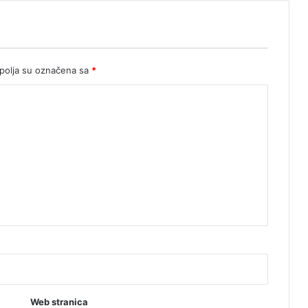
k
u
i
I
k
olja su označena sa
*
s
u
Web stranica