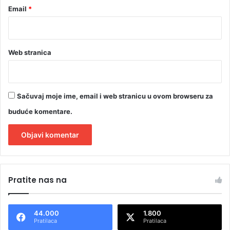
Email
*
Web stranica
Sačuvaj moje ime, email i web stranicu u ovom browseru za
buduće komentare.
A
l
Pratite nas na
t
e
44.000
1.800
r
Pratilaca
Pratilaca
n