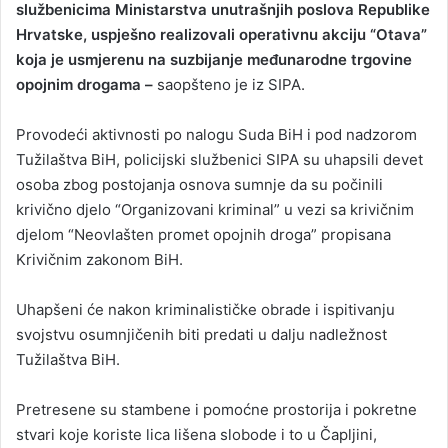
službenicima Ministarstva unutrašnjih poslova Republike
Hrvatske, uspješno realizovali operativnu akciju “Otava”
koja je usmjerenu na suzbijanje međunarodne trgovine
opojnim drogama –
saopšteno je iz SIPA.
Provodeći aktivnosti po nalogu Suda BiH i pod nadzorom
Tužilaštva BiH, policijski službenici SIPA su uhapsili devet
osoba zbog postojanja osnova sumnje da su počinili
krivično djelo “Organizovani kriminal” u vezi sa krivičnim
djelom “Neovlašten promet opojnih droga” propisana
Krivičnim zakonom BiH.
Uhapšeni će nakon kriminalističke obrade i ispitivanju
svojstvu osumnjičenih biti predati u dalju nadležnost
Tužilaštva BiH.
Pretresene su stambene i pomoćne prostorija i pokretne
stvari koje koriste lica lišena slobode i to u Čapljini,