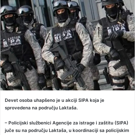
d
a
n
e
m
a
i
l
Devet osoba uhapšeno je u akciji SIPA koja je
sprovedena na području Laktaša.
– Policijski službenici Agencije za istrage i zaštitu (SIPA)
juče su na području Laktaša, u koordinaciji sa policijskim