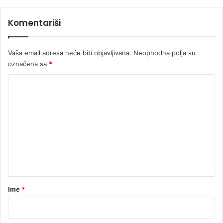
t
o
s
u
Komentariši
k
D
o
r
m
i
Vaša email adresa neće biti objavljivana.
Neophodna polja su
n
označena sa
*
i
K
o
m
e
n
t
a
r
Ime
*
*