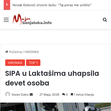
Novak Đoković otvorio dušu: “Taj poraz me uništio”
Meni
P
Početna
/
HRONIKA
HRONIKA
TOP 1
SIPA u Laktašima uhapsila
devet osoba
Goran Dakic
S
27 Maja, 2026
0
1 minut čitanja
e
n