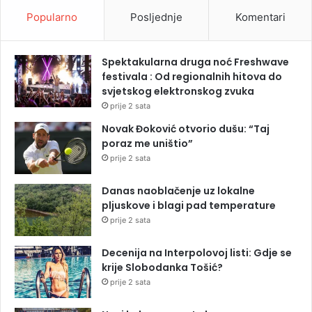
Popularno
Posljednje
Komentari
Spektakularna druga noć Freshwave
festivala : Od regionalnih hitova do
svjetskog elektronskog zvuka
prije 2 sata
Novak Đoković otvorio dušu: “Taj
poraz me uništio”
prije 2 sata
Danas naoblačenje uz lokalne
pljuskove i blagi pad temperature
prije 2 sata
Decenija na Interpolovoj listi: Gdje se
krije Slobodanka Tošić?
prije 2 sata