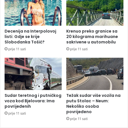
b
z
r
a
a
d
ć
j
a
e
Decenija na Interpolovoj
Krenuo preko granice sa
j
č
listi: Gdje se krije
20 kilograma marihuane
n
a
Slobodanka Tošić?
sakrivene u automobilu
a
k
prije 11 sati
prije 11 sati
g
o
r
m
a
k
n
o
i
j
c
i
i
j
s
e
Sudar teretnog i putničkog
Težak sudar više vozila na
a
n
voza kod Bjelovara: Ima
putu Stolac – Neum:
H
e
povrijeđenih
Nekoliko osoba
r
povrijeđeno
s
prije 11 sati
v
t
prije 11 sati
a
a