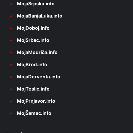
MojaSrpska.info
MojaBanjaLuka.info
MojDoboj.info
MojSrbac.info
MojaModriča.info
MojBrod.info
MojaDerventa.info
MojTeslić.info
MojPrnjavor.info
MojŠamac.info