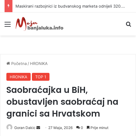
Maskirani razbojnici iz budvanskog marketa odnijeli 320.000 evra
Meni
P
Početna
/
HRONIKA
HRONIKA
TOP 1
Saobraćajka u BiH,
obustavljen saobraćaj na
granici sa Hrvatskom
Goran Dakic
S
27 Maja, 2026
0
Prije minut
e