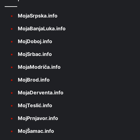
MojaSrpska.info
MojaBanjaLuka.info
MojDoboj.info
MojSrbac.info
MojaModriča.info
MojBrod.info
MojaDerventa.info
MojTeslić.info
MojPrnjavor.info
MojŠamac.info