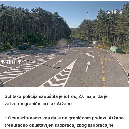
n
d
a
n
e
m
a
i
l
Splitska policija saopštila je jutros, 27. maja, da je
zatvoren granični prelaz Aržano.
– Obavještavamo vas da je na graničnom prelazu Aržano
trenutačno obustavljen saobraćaj zbog saobraćajne