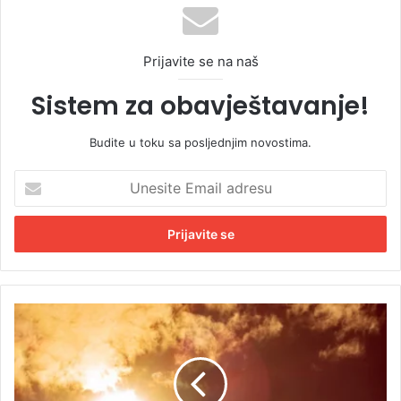
Prijavite se na naš
Sistem za obavještavanje!
Budite u toku sa posljednjim novostima.
U
n
e
s
i
t
e
E
B
m
i
a
H
i
d
l
a