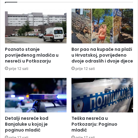
u
t
h
e
a
p
p
e
s
n
i
i
l
,
a
Poznato stanje
Bor pao na kupače na plaži
e
d
povrijeđenog mladića u
u Hrvatskoj, povrijeđeno
v
e
nesreći u Potkozarju
dvoje odraslih i dvoje djece
o
v
prije 12 sati
prije 12 sati
k
e
a
t
d
o
a
s
s
o
t
b
i
a
ž
Detalji nesreće kod
Teška nesreća u
e
Banjaluke u kojoj je
Potkozarju: Poginuo
o
poginuo mladić
mladić
s
prije 12 sati
prije 17 sati