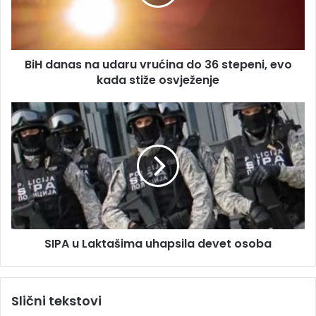
a
n
d
a
r
s
e
n
s
BiH danas na udaru vrućina do 36 stepeni, evo
a
u
kada stiže osvježenje
u
d
a
S
r
I
u
P
v
A
r
u
u
L
ć
a
i
k
n
t
a
SIPA u Laktašima uhapsila devet osoba
a
d
š
o
i
3
m
Slični tekstovi
6
a
s