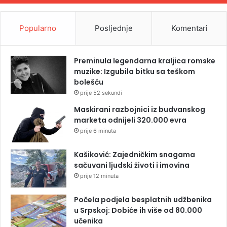
Popularno
Posljednje
Komentari
Preminula legendarna kraljica romske
muzike: Izgubila bitku sa teškom
bolešću
prije 52 sekundi
Maskirani razbojnici iz budvanskog
marketa odnijeli 320.000 evra
prije 6 minuta
Kašiković: Zajedničkim snagama
sačuvani ljudski životi i imovina
prije 12 minuta
Počela podjela besplatnih udžbenika
u Srpskoj: Dobiće ih više od 80.000
učenika