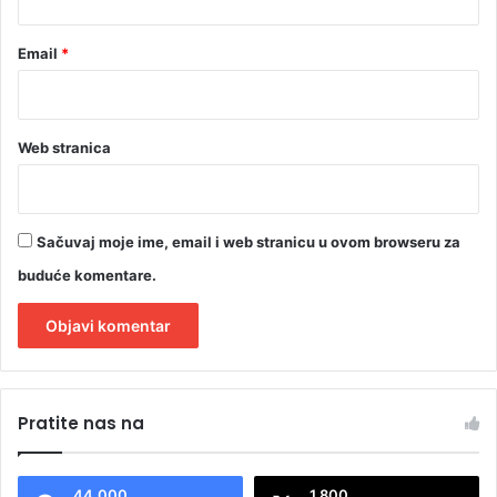
Email
*
Web stranica
Sačuvaj moje ime, email i web stranicu u ovom browseru za
buduće komentare.
A
l
Pratite nas na
t
e
44.000
1.800