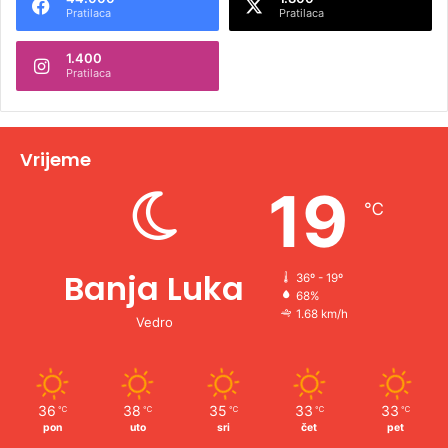
r
Pratilaca
Pratilaca
n
1.400
a
Pratilaca
t
i
v
Vrijeme
e
19
℃
:
Banja Luka
36º - 19º
68%
1.68 km/h
Vedro
36
38
35
33
33
℃
℃
℃
℃
℃
pon
uto
sri
čet
pet