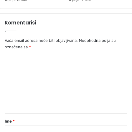
v
j
e
Komentariši
ž
e
n
Vaša email adresa neće biti objavljivana.
Neophodna polja su
j
označena sa
*
e
K
o
m
e
n
t
a
r
Ime
*
*