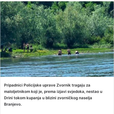
n
d
a
n
e
m
a
i
l
Pripadnici Policijske uprave Zvornik tragaju za
maloljetnikom koji je, prema izjavi svjedoka, nestao u
Drini tokom kupanja u blizini zvorničkog naselja
Branjevo.