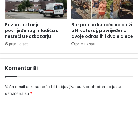
c
i
t
o
Poznato stanje
Bor pao na kupače na plaži
k
povrijeđenog mladića u
u Hrvatskoj, povrijeđeno
nesreći u Potkozarju
dvoje odraslih i dvoje djece
o
m
prije 13 sati
prije 13 sati
s
u
š
Komentariši
n
o
g
Vaša email adresa neće biti objavljivana.
Neophodna polja su
p
označena sa
*
e
r
K
i
o
o
d
m
a
e