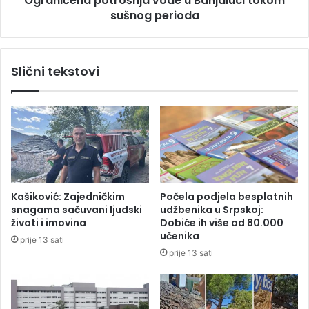
Ograničena potrošnja vode u Banjaluci tokom
a
sušnog perioda
p
d
o
e
t
v
r
Slični tekstovi
e
o
t
š
o
n
s
j
o
a
b
v
a
o
d
e
Kašiković: Zajedničkim
Počela podjela besplatnih
u
snagama sačuvani ljudski
udžbenika u Srpskoj:
B
životi i imovina
Dobiće ih više od 80.000
a
učenika
prije 13 sati
n
prije 13 sati
j
a
l
u