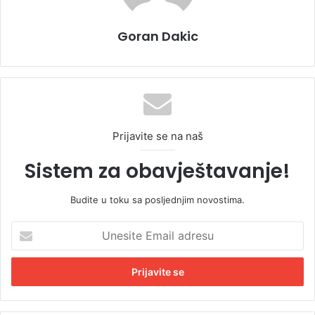
Goran Dakic
Prijavite se na naš
Sistem za obavještavanje!
Budite u toku sa posljednjim novostima.
U
n
e
s
i
t