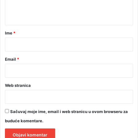
n
t
a
r
Ime
*
*
Email
*
Web stranica
Sačuvaj moje ime, email i web stranicu u ovom browseru za
buduće komentare.