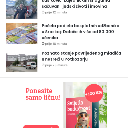
Kašiković: Zajedničkim snagama
sačuvani ljudski životi i imovina
prije 12 minuta
Počela podjela besplatnih udžbenika
u Srpskoj: Dobiće ih više od 80.000
učenika
prije 18 minuta
Poznato stanje povrijeđenog mladića
u nesreći u Potkozarju
prije 23 minute