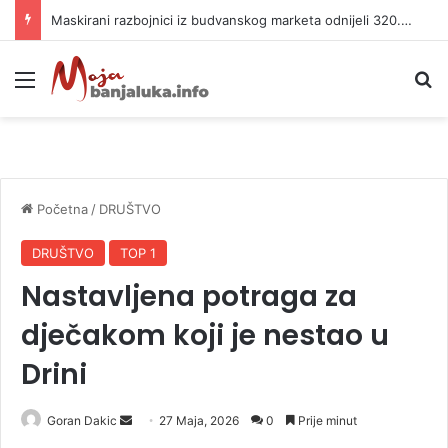
Maskirani razbojnici iz budvanskog marketa odnijeli 320.000 evra
Meni
P
Početna
/
DRUŠTVO
DRUŠTVO
TOP 1
Nastavljena potraga za
dječakom koji je nestao u
Drini
Goran Dakic
S
27 Maja, 2026
0
Prije minut
e