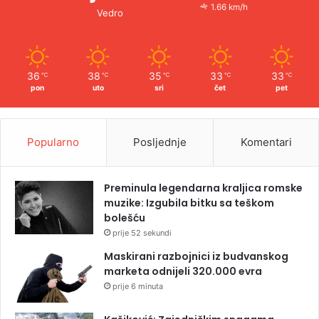
1.66 km/h
Vedro
36
38
35
33
33
℃
℃
℃
℃
℃
pon
uto
sri
čet
pet
Popularno
Posljednje
Komentari
Preminula legendarna kraljica romske
muzike: Izgubila bitku sa teškom
bolešću
prije 52 sekundi
Maskirani razbojnici iz budvanskog
marketa odnijeli 320.000 evra
prije 6 minuta