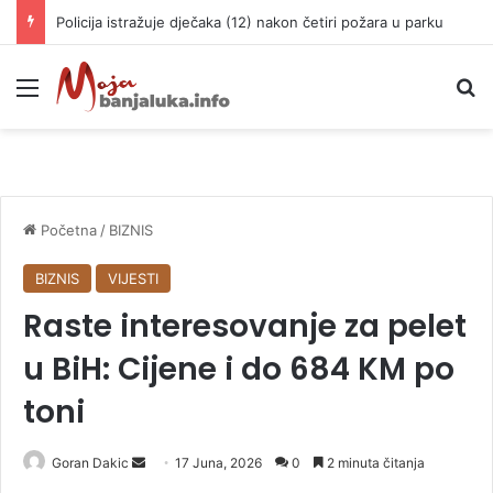
Policija istražuje dječaka (12) nakon četiri požara u parku
Meni
P
Početna
/
BIZNIS
BIZNIS
VIJESTI
Raste interesovanje za pelet
u BiH: Cijene i do 684 KM po
toni
Goran Dakic
S
17 Juna, 2026
0
2 minuta čitanja
e