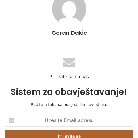
Goran Dakic
Prijavite se na naš
Sistem za obavještavanje!
Budite u toku sa posljednjim novostima.
U
n
e
s