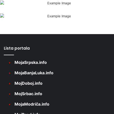
Lista portala
MojaSrpska.info
MojaBanjaLuka.info
MojDoboj.info
MojSrbac.info
MojaModriča.info