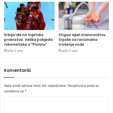
i
t
l
e
a
m
n
a
a
v
l
r
u
i
Srbija ide na Svjetsko
Stigao apel stanovništvu
t
j
prvenstvo: Velika pobjeda
Srpske za racionalno
r
e
rukometaša u “Pioniru”
trošenje vode
i
d
prije 3 sata
prije 3 sata
j
n
i
o
?
g
Komentariši
1
0
,
Vaša email adresa neće biti objavljivana.
Neophodna polja su
5
označena sa
*
m
i
K
l
i
o
o