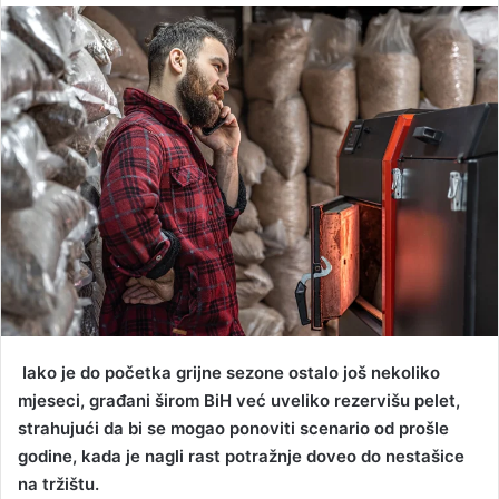
n
d
a
n
e
m
a
i
l
Iako je do početka grijne sezone ostalo još nekoliko
mjeseci, građani širom BiH već uveliko rezervišu pelet,
strahujući da bi se mogao ponoviti scenario od prošle
godine, kada je nagli rast potražnje doveo do nestašice
na tržištu.