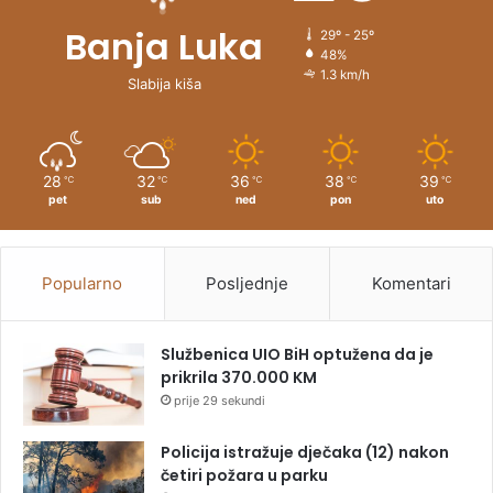
Banja Luka
29º - 25º
48%
1.3 km/h
Slabija kiša
28
32
36
38
39
℃
℃
℃
℃
℃
pet
sub
ned
pon
uto
Popularno
Posljednje
Komentari
Službenica UIO BiH optužena da je
prikrila 370.000 KM
prije 29 sekundi
Policija istražuje dječaka (12) nakon
četiri požara u parku