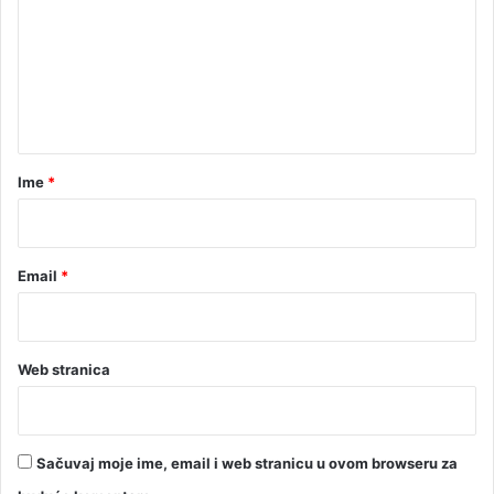
m
n
e
a
K
n
M
t
a
r
Ime
*
*
Email
*
Web stranica
Sačuvaj moje ime, email i web stranicu u ovom browseru za