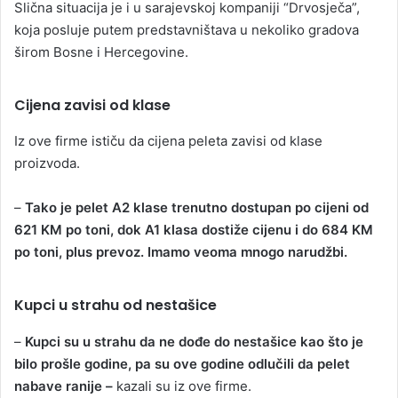
Slična situacija je i u sarajevskoj kompaniji “Drvosječa”,
koja posluje putem predstavništava u nekoliko gradova
širom Bosne i Hercegovine.
Cijena zavisi od klase
Iz ove firme ističu da cijena peleta zavisi od klase
proizvoda.
–
Tako je pelet A2 klase trenutno dostupan po cijeni od
621 KM po toni, dok A1 klasa dostiže cijenu i do 684 KM
po toni, plus prevoz. Imamo veoma mnogo narudžbi.
Kupci u strahu od nestašice
–
Kupci su u strahu da ne dođe do nestašice kao što je
bilo prošle godine, pa su ove godine odlučili da pelet
nabave ranije –
kazali su iz ove firme.