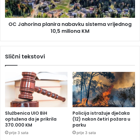
t
r
a
i
ž
n
e
OC Jahorina planira nabavku sistema vrijednog
a
n
10,5 miliona KM
p
a
l
č
a
e
n
Slični tekstovi
t
i
i
r
r
a
i
n
p
a
u
b
t
a
a
v
o
k
Službenica UIO BiH
Policija istražuje dječaka
s
u
optužena da je prikrila
(12) nakon četiri požara u
v
s
370.000 KM
parku
o
i
prije 3 sata
prije 3 sata
j
s