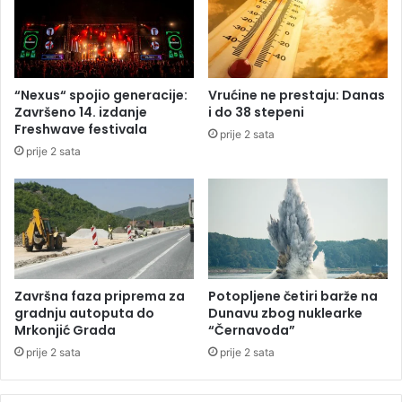
z
a
p
e
l
“Nexus“ spojio generacije:
Vrućine ne prestaju: Danas
e
Završeno 14. izdanje
i do 38 stepeni
t
Freshwave festivala
prije 2 sata
u
prije 2 sata
B
i
H
:
C
i
j
e
Završna faza priprema za
Potopljene četiri barže na
n
gradnju autoputa do
Dunavu zbog nuklearke
e
Mrkonjić Grada
“Černavoda”
i
prije 2 sata
prije 2 sata
d
o