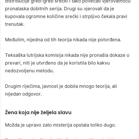
distribucije greb-greb srećki i tako povećati vjerovatnoću
pronalaska dobitnih serija. Drugi su vjerovali da je
kupovala ogromne količine srećki i strpljivo čekala pravi
trenutak.
Međutim, nijedna od tih teorija nikada nije potvrđena.
Teksaška lutrijska komisija nikada nije pronašla dokaze o
prevari, niti je utvrđeno da je koristila bilo kakvu
nedozvoljenu metodu.
Drugim riječima, javnost je dobila mnogo teorija, ali
nijedan odgovor.
Žena koja nije željela slavu
Možda je upravo zato misterija opstala toliko dugo.