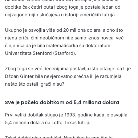
dobitke čak četiri puta i zbog toga je postala jedan od
najzagonetnijih slučajeva u istoriji američkih lutrija.
Ukupno je osvojila više od 20 miliona dolara, a ono što
njenu priču čini neobičnom nije samo iznos novca, već
činjenica da je bila matematičarka sa doktoratom
Univerziteta Stenford (Stanford).
Zbog toga se već decenijama postavlja isto pitanje: da li je
Džoan Ginter bila nevjerovatno srećna ili je razumjela
nešto što ostali igrači nisu?
Sve je počelo dobitkom od 5,4 miliona dolara
Prvi veliki dobitak stigao je 1993. godine kada je osvojila
5,4 miliona dolara na Lotto Texas lutriji.
Takvi dobici nisu neobični. Neobično je ono što je