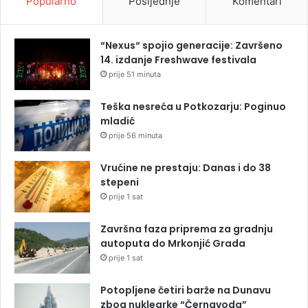
Popularno
Posljednje
Komentari
“Nexus“ spojio generacije: Završeno
14. izdanje Freshwave festivala
prije 51 minuta
Teška nesreća u Potkozarju: Poginuo
mladić
prije 56 minuta
Vrućine ne prestaju: Danas i do 38
stepeni
prije 1 sat
Završna faza priprema za gradnju
autoputa do Mrkonjić Grada
prije 1 sat
Potopljene četiri barže na Dunavu
zbog nuklearke “Černavoda”