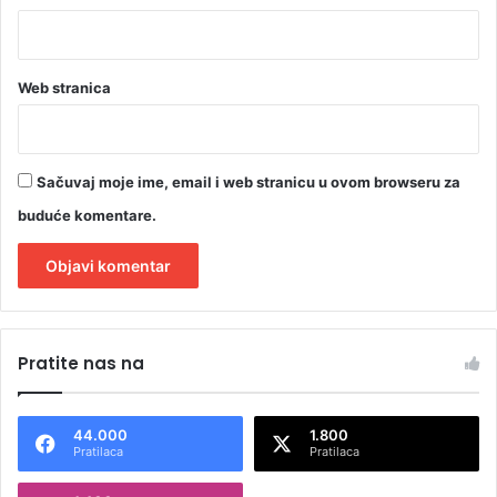
Web stranica
Sačuvaj moje ime, email i web stranicu u ovom browseru za
buduće komentare.
A
l
Pratite nas na
t
e
44.000
1.800
r
Pratilaca
Pratilaca
n