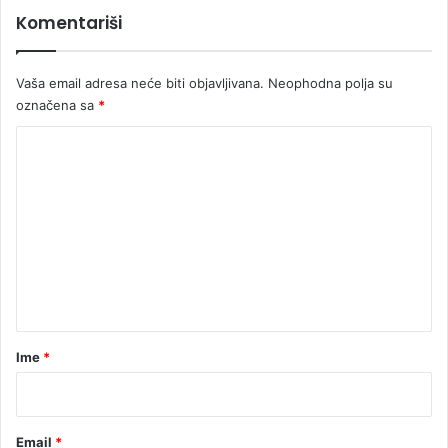
6
Komentariši
8
4
K
Vaša email adresa neće biti objavljivana.
Neophodna polja su
M
označena sa
*
p
o
K
t
o
o
n
m
i
e
n
t
a
r
Ime
*
*
Email
*