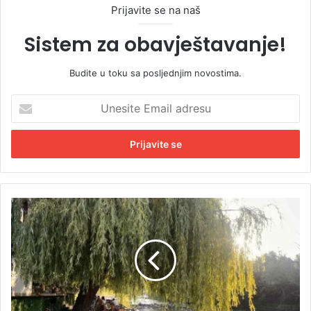
Prijavite se na naš
Sistem za obavještavanje!
Budite u toku sa posljednjim novostima.
U
n
e
s
i
t
e
E
L
m
j
a
e
i
t
l
n
a
i
d
d
r
a