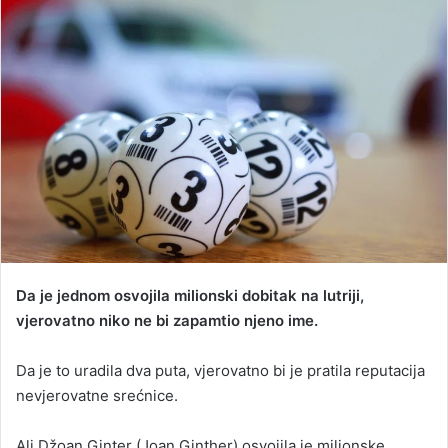
d
a
n
e
m
a
i
l
Da je jednom osvojila milionski dobitak na lutriji,
vjerovatno niko ne bi zapamtio njeno ime.
Da je to uradila dva puta, vjerovatno bi je pratila reputacija
nevjerovatne srećnice.
Ali Džoan Ginter (Joan Ginther) osvojila je milionske