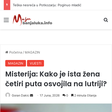
Teška nesreća u Potkozarju: Poginuo mladić
Meni
P
Početna
/
MAGAZIN
MAGAZIN
VIJESTI
Misterija: Kako je ista žena
četiri puta osvojila na lutriji?
Goran Dakic
S
17 Juna, 2026
0
2 minuta čitanja
e
n