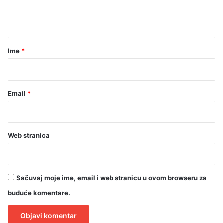
n
T
t
V
a
r
Ime
*
*
Email
*
Web stranica
Sačuvaj moje ime, email i web stranicu u ovom browseru za
buduće komentare.