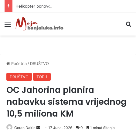
Helikopter ponovo gasi vatru u selima kod Trebinja
Meni
P
Početna
/
DRUŠTVO
DRUŠTVO
TOP 1
OC Jahorina planira
nabavku sistema vrijednog
10,5 miliona KM
Goran Dakic
S
17 Juna, 2026
0
1 minut čitanja
e