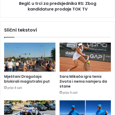
e
Begić u trci za predsjednika RS: Zbog
i
l
kandidature prodaje TOK TV
z
e
a
t
p
u
r
Slični tekstovi
B
e
i
d
H
s
:
j
C
e
i
d
j
n
e
i
n
k
Mještani Dragočaja
Sara Mikača igra tenis
e
a
blokirali magistralni put
života i nema namjeru da
i
R
stane
prije 8 sati
d
S
prije 9 sati
o
:
6
Z
8
b
4
o