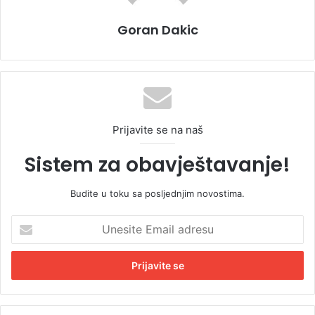
Goran Dakic
Prijavite se na naš
Sistem za obavještavanje!
Budite u toku sa posljednjim novostima.
U
n
e
s
i
t
e