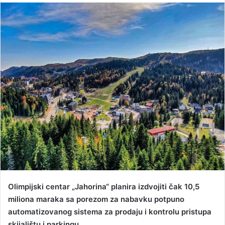
n
d
a
n
e
m
a
i
l
Olimpijski centar „Jahorina“ planira izdvojiti čak 10,5
miliona maraka sa porezom za nabavku potpuno
automatizovanog sistema za prodaju i kontrolu pristupa
skijalištu i parkingu.