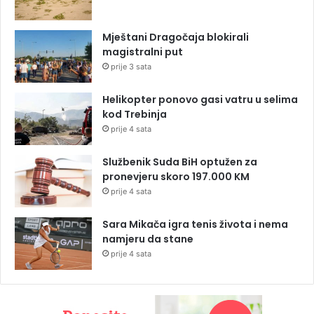
Mještani Dragočaja blokirali
magistralni put
prije 3 sata
Helikopter ponovo gasi vatru u selima
kod Trebinja
prije 4 sata
Službenik Suda BiH optužen za
pronevjeru skoro 197.000 KM
prije 4 sata
Sara Mikača igra tenis života i nema
namjeru da stane
prije 4 sata