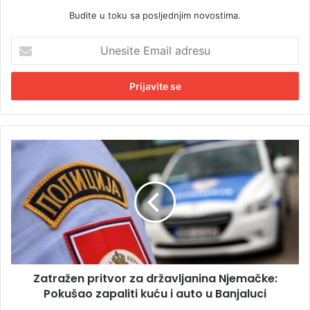
Budite u toku sa posljednjim novostima.
U
n
e
s
i
t
e
E
Z
m
a
a
t
i
r
l
a
a
ž
d
e
r
n
e
p
s
Zatražen pritvor za državljanina Njemačke:
r
u
Pokušao zapaliti kuću i auto u Banjaluci
i
t