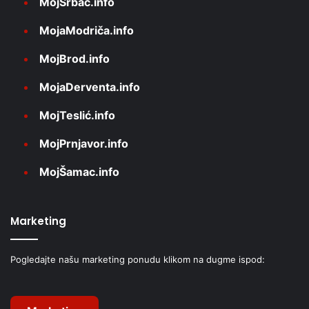
MojSrbac.info
MojaModriča.info
MojBrod.info
MojaDerventa.info
MojTeslić.info
MojPrnjavor.info
MojŠamac.info
Marketing
Pogledajte našu marketing ponudu klikom na dugme ispod: