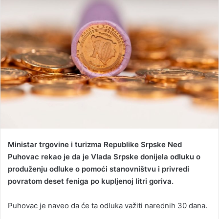
d
a
n
e
m
a
i
l
Ministar trgovine i turizma Republike Srpske Ned
Puhovac rekao je da je Vlada Srpske donijela odluku o
produženju odluke o pomoći stanovništvu i privredi
povratom deset feniga po kupljenoj litri goriva.
Puhovac je naveo da će ta odluka važiti narednih 30 dana.