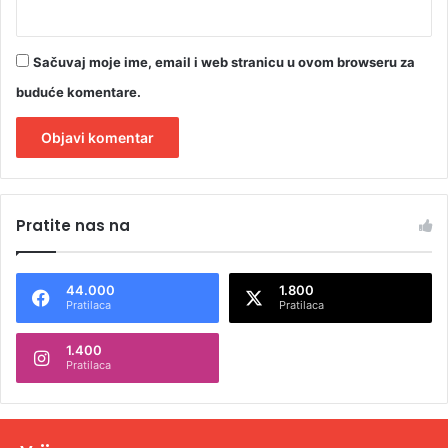
Sačuvaj moje ime, email i web stranicu u ovom browseru za
buduće komentare.
A
l
Pratite nas na
t
e
44.000
1.800
r
Pratilaca
Pratilaca
n
1.400
a
Pratilaca
t
i
v