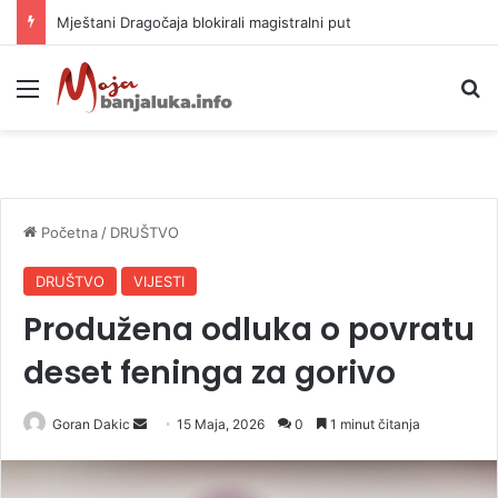
Helikopter ponovo gasi vatru u selima kod Trebinja
Meni
P
Početna
/
DRUŠTVO
DRUŠTVO
VIJESTI
Produžena odluka o povratu
deset feninga za gorivo
Goran Dakic
S
15 Maja, 2026
0
1 minut čitanja
e
n