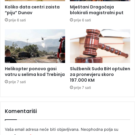
a
n
Koliko data centri zaista
Mještani Dragočaja
č
d
“piju” Dunav
blokirali magistralni put
k
r
prije 6 sati
prije 6 sati
e
a
:
N
P
e
o
š
k
o
u
v
š
i
a
ć
Helikopter ponovo gasi
Službenik Suda BiH optužen
o
a
vatru u selima kod Trebinja
za pronevjeru skoro
z
B
197.000 KM
prije 7 sati
a
a
prije 7 sati
p
j
a
e
l
Komentariši
i
t
i
k
Vaša email adresa neće biti objavljivana.
Neophodna polja su