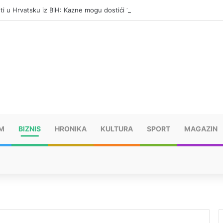
eti u Hrvatsku iz BiH: Kazne mogu dostići 13.260 evra
M
BIZNIS
HRONIKA
KULTURA
SPORT
MAGAZIN