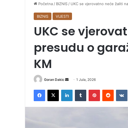
Početna
/
BIZNIS
/
UKC se vjerovatno neće žaliti n
BIZNIS
VIJESTI
UKC se vjerovat
presudu o garaž
KM
Goran Dakic
S
1 Jula, 2026
e
Facebook
X
LinkedIn
Tumblr
Pinterest
Reddit
VK
n
d
a
n
e
m