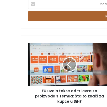
U
n
e
s
i
t
e
E
m
E
a
U
i
u
l
v
a
e
d
l
r
a
e
t
s
a
u
EU uvela takse od tri evra za
k
proizvode s Temua: Šta to znači za
s
e
kupce u BiH?
o