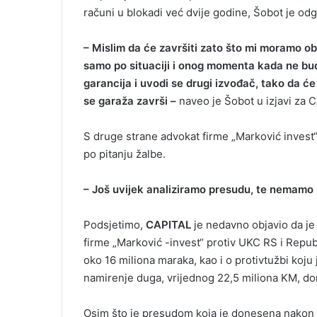
računi u blokadi već dvije godine, Šobot je od
– Mislim da će završiti zato što mi moramo ob
samo po situaciji i onog momenta kada ne bu
garancija i uvodi se drugi izvođač, tako da će 
se garaža završi –
naveo je Šobot u izjavi za 
S druge strane advokat firme „Marković invest“
po pitanju žalbe.
– Još uvijek analiziramo presudu, te nemamo 
Podsjetimo,
CAPITAL
je nedavno objavio da je 
firme „Marković -invest“ protiv UKC RS i Repub
oko 16 miliona maraka, kao i o protivtužbi koj
namirenje duga, vrijednog 22,5 miliona KM, d
Osim što je presudom koja je donesena nakon s