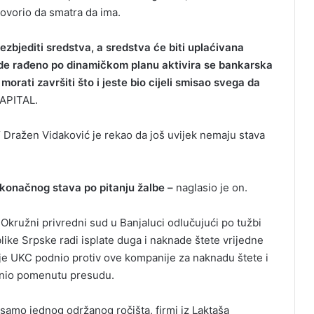
govorio da smatra da ima.
ezbjediti sredstva, a sredstva će biti uplaćivana
de rađeno po dinamičkom planu aktivira se bankarska
morati završiti što i jeste bio cijeli smisao svega da
CAPITAL.
 Dražen Vidaković je rekao da još uvijek nemaju stava
konačnog stava po pitanju žalbe –
naglasio je on.
Okružni privredni sud u Banjaluci odlučujući po tužbi
like Srpske radi isplate duga i naknade štete vrijedne
u je UKC podnio protiv ove kompanije za naknadu štete i
onio pomenutu presudu.
amo jednog održanog ročišta, firmi iz Laktaša