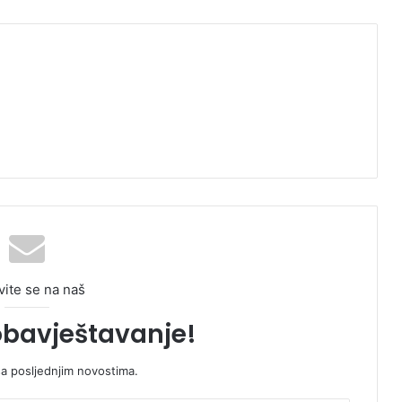
vite se na naš
obavještavanje!
sa posljednjim novostima.