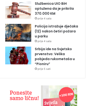
Službenica UIO BiH
optužena da je prikrila
370.000 KM
prije 4 sata
Policija istražuje dječaka
(12) nakon četiri požara
u parku
prije 4 sata
Srbija ide na Svjetsko
prvenstvo: Velika
pobjeda rukometaša u
“Pioniru”
prije 5 sati