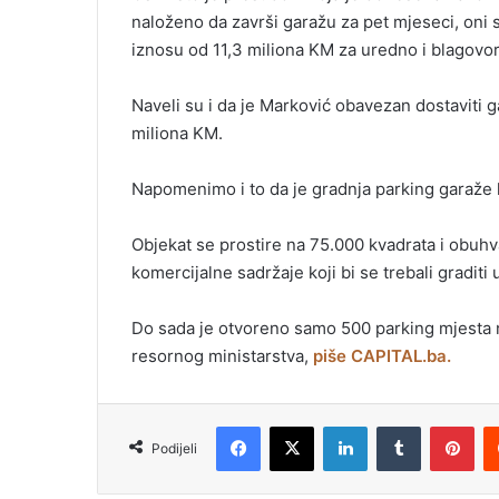
naloženo da završi garažu za pet mjeseci, oni
iznosu od 11,3 miliona KM za uredno i blagov
Naveli su i da je Marković obavezan dostaviti g
miliona KM.
Napomenimo i to da je gradnja parking garaže
Objekat se prostire na 75.000 kvadrata i obuhva
komercijalne sadržaje koji bi se trebali graditi 
Do sada je otvoreno samo 500 parking mjesta 
resornog ministarstva,
piše CAPITAL.ba.
Facebook
X
LinkedIn
Tumblr
Pinterest
Podijeli