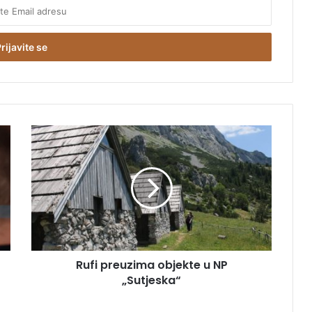
R
u
f
i
p
r
e
u
z
Rufi preuzima objekte u NP
i
„Sutjeska“
m
a
o