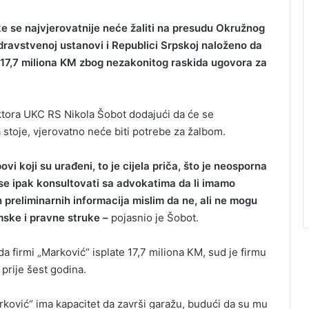
ke se najvjerovatnije neće žaliti na presudu Okružnog
dravstvenoj ustanovi i Republici Srpskoj naloženo da
e 17,7 miliona KM zbog nezakonitog raskida ugovora za
ktora UKC RS Nikola Šobot dodajući da će se
a stoje, vjerovatno neće biti potrebe za žalbom.
ovi koji su urađeni, to je cijela priča, što je neosporna
 se ipak konsultovati sa advokatima da li imamo
 preliminarnih informacija mislim da ne, ali ne mogu
ske i pravne struke –
pojasnio je Šobot.
da firmi „Marković“ isplate 17,7 miliona KM, sud je firmu
prije šest godina.
rković“ ima kapacitet da završi garažu, budući da su mu