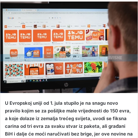
n
d
a
n
e
m
a
i
l
U Evropskoj uniji od 1. jula stupilo je na snagu novo
pravilo kojim se za pošiljke male vrijednosti do 150 evra,
a koje dolaze iz zemalja trećeg svijeta, uvodi se fiksna
carina od tri evra za svaku stvar iz paketa, ali građani
BiH i dalje će moći naručivati bez brige, jer ove novine na