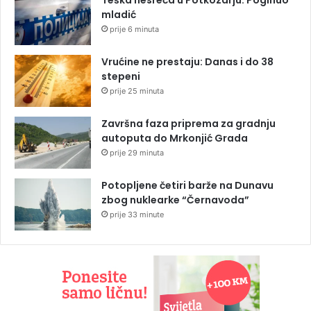
Teška nesreća u Potkozarju: Poginuo
mladić
prije 6 minuta
Vrućine ne prestaju: Danas i do 38
stepeni
prije 25 minuta
Završna faza priprema za gradnju
autoputa do Mrkonjić Grada
prije 29 minuta
Potopljene četiri barže na Dunavu
zbog nuklearke “Černavoda”
prije 33 minute