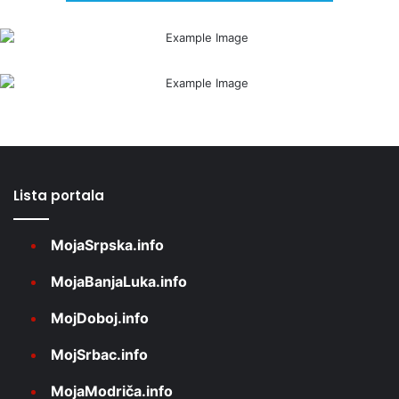
Lista portala
MojaSrpska.info
MojaBanjaLuka.info
MojDoboj.info
MojSrbac.info
MojaModriča.info