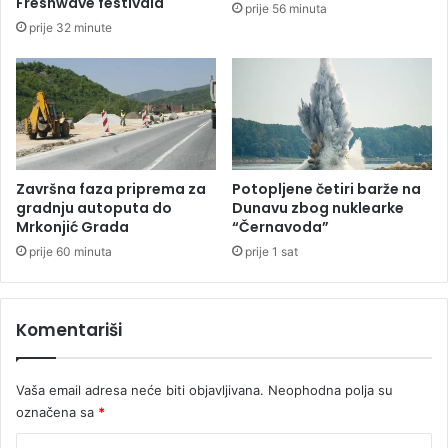
Freshwave festivala
prije 56 minuta
s
n
prije 32 minute
k
a
u
p
n
r
a
e
M
s
u
u
n
d
d
u
Završna faza priprema za
Potopljene četiri barže na
i
o
gradnju autoputa do
Dunavu zbog nuklearke
j
g
Mrkonjić Grada
“Černavoda”
a
a
prije 60 minuta
prije 1 sat
l
r
u
a
ž
Komentariši
i
o
d
Vaša email adresa neće biti objavljivana.
Neophodna polja su
1
označena sa
*
7
,