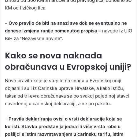
iznosu od 300 KM a naručena od pravnog lica, odnosno 90
KM od fizičkog lica.
–
Ovo pravilo će biti na snazi sve dok se eventualno ne
donese izmjena ranije pomenutog propisa –
navode iz UIO
BiH za “Nezavisne novine”.
Kako se nova naknada
obračunava u Evropskoj uniji?
Novo pravilo koje je stupilo na snagu u Evropskoj uniji
objasnili su i iz Carinske uprave Hrvatske, a kako ističu,
taksa od tri evra obračunava se po svakoj pojedinoj stavci
navedenoj u carinskoj deklaraciji, a ne po paketu.
–
Pravila deklariranja ovisi o vrsti deklaracije koja se
koristi. Stavka predstavlja jedna ili više vrsta robe u
pošiljci s istim razvrstavanjem u carinsku tarifu, istim