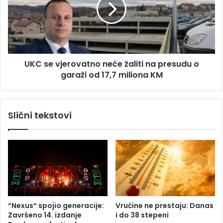
s
a
e
j
v
s
j
t
e
o
r
r
UKC se vjerovatno neće žaliti na presudu o
o
i
garaži od 17,7 miliona KM
v
j
a
e
t
s
n
Slični tekstovi
a
o
č
n
u
e
v
ć
a
e
o
ž
E
a
n
l
g
i
“Nexus“ spojio generacije:
Vrućine ne prestaju: Danas
l
t
Završeno 14. izdanje
i do 38 stepeni
e
i