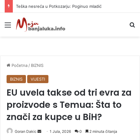
Teška nesreća u Potkozarju: Poginuo mladić
Meni
P
Početna
/
BIZNIS
BIZNIS
VIJESTI
EU uvela takse od tri evra za
proizvode s Temua: Šta to
znači za kupce u BiH?
Goran Dakic
S
1 Jula, 2026
0
2 minuta čitanja
e