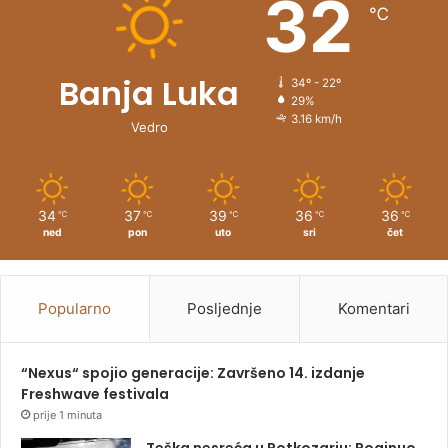
32
℃
:
Banja Luka
34º - 22º
29%
3.16 km/h
Vedro
34
37
39
36
36
℃
℃
℃
℃
℃
ned
pon
uto
sri
čet
Popularno
Posljednje
Komentari
“Nexus“ spojio generacije: Završeno 14. izdanje
Freshwave festivala
prije 1 minuta