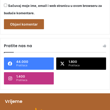
Sačuvaj moje ime, email i web stranicu u ovom browseru za
buduće komentare.
A
l
Pratite nas na
t
e
44.000
1.800
r
Pratilaca
Pratilaca
n
1.400
a
Pratilaca
t
i
v
Vrijeme
e