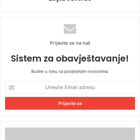
Prijavite se na naš
Sistem za obavještavanje!
Budite u toku sa posljednjim novostima.
U
n
e
s
i
t
e
E
S
m
a