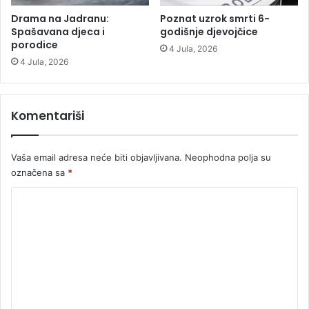
d
e
Drama na Jadranu:
Poznat uzrok smrti 6-
l
Spašavana djeca i
godišnje djevojčice
n
porodice
4 Jula, 2026
i
4 Jula, 2026
k
R
i
Komentariši
b
n
i
Vaša email adresa neće biti objavljivana.
Neophodna polja su
k
označena sa
*
a
K
o
m
e
n
t