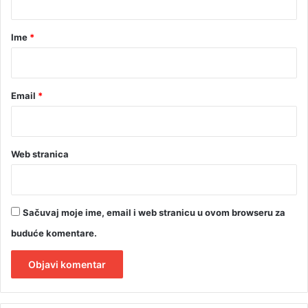
a
r
Ime
*
*
Email
*
Web stranica
Sačuvaj moje ime, email i web stranicu u ovom browseru za
buduće komentare.
A