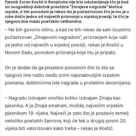
Pjesnik Zoran Kostić iz Banjaluke nije krio oduševljenje što je baš
n
on ovogodišnji dobitnik prestižne "Zmajeve nagrade" Matice
srpske, a tim povodom je rekao da je počastvovan što je mu je u
d
ruke došlo jedno od najvećih priznanja u srpskoj poeziji, te što je
a
njegovo ime među poetskim velikanima.
n
– Ne bih govorio istinu, a kad ne bih rekao da sam izuzetno
e
počastvovan „Zmajevom nagradom“, priznanjem koje važi
m
za jedno od najvećih u srpskoj poeziji, rekao je Kostić u
a
Novom Sadu, povodom priznanja koje mu je pripalo.
i
l
On je dodao da ga posebno ponosnim čini to što se
njegovo ime našlo među onim najistaknutijim srpskim
poetama, dobitnicima iste nagrade u proteklim decenijama.
– Nagradu izdvajam onoliko koliko izdvajam Zmaja kao
pjesnika. A ja Zmaja smatram, možda, najvećim srpskim
pjesnikom 19. vijeka. Najveći je zato što je postavio temelj
nekoliko poetskih žanrova, koji će tek u drugoj povini 20.
vijeka biti valorizovani kako treba – rekao je Kostić.