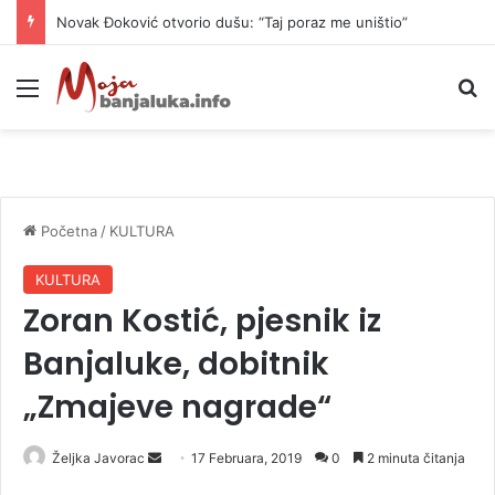
Novak Đoković otvorio dušu: “Taj poraz me uništio”
Meni
P
Početna
/
KULTURA
KULTURA
Zoran Kostić, pjesnik iz
Banjaluke, dobitnik
„Zmajeve nagrade“
Željka Javorac
S
17 Februara, 2019
0
2 minuta čitanja
e