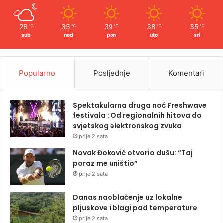
26
35
39
38
35
℃
℃
℃
℃
℃
sub
ned
pon
uto
sri
Popularno
Posljednje
Komentari
Spektakularna druga noć Freshwave
festivala : Od regionalnih hitova do
svjetskog elektronskog zvuka
prije 2 sata
Novak Đoković otvorio dušu: “Taj
poraz me uništio”
prije 2 sata
Danas naoblačenje uz lokalne
pljuskove i blagi pad temperature
prije 2 sata