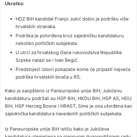
Ukratko:
HDZ BiH kandidat Franjo Jukić dobio je podršku više
hrvatskih stranaka.
Podrška je potvrđena kroz zajedničku kandidaturu
nekoliko političkih subjekata.
U utrci za hrvatskog člana rukovodstva Republike
Srpske nalazi se i Ivan Begić.
Predstojeći izbori pokazaće kome će pripasti najveća
podrška hrvatskih birača u RS.
Kako je saopšteno iz Paneuropske unije BiH, Jukićevu
kandidaturu podržali su HSP BiH, HKDU BiH, HSP AS, HDU
BiH, HSP Herceg Bosne i HRAST, čime je ona utvrđena kao
zajednička kandidatura navedenih političkih subjekata.
Iz Paneuropske unije BiH ističu kako je Jukićeva
kandidatura utemeljena na njegovom dugogodišnjem radu,