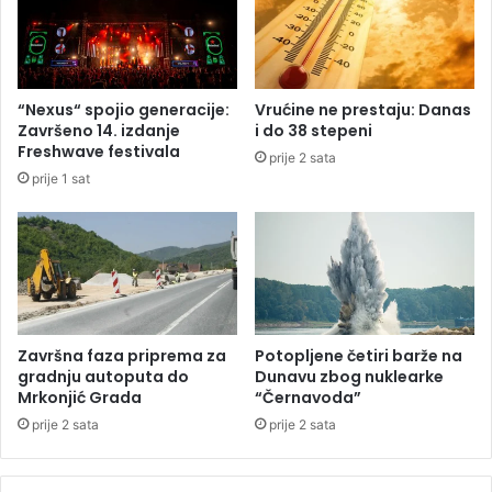
a
i
i
n
B
e
i
p
r
o
“Nexus“ spojio generacije:
Vrućine ne prestaju: Danas
č
g
Završeno 14. izdanje
i do 38 stepeni
a
o
Freshwave festivala
prije 2 sata
:
d
prije 1 sat
D
i
a
l
s
e
e
4
n
1
e
0
z
m
a
i
Završna faza priprema za
Potopljene četiri barže na
b
l
gradnju autoputa do
Dunavu zbog nuklearke
o
i
Mrkonjić Grada
“Černavoda”
r
o
prije 2 sata
prije 2 sata
a
n
v
a
i
l