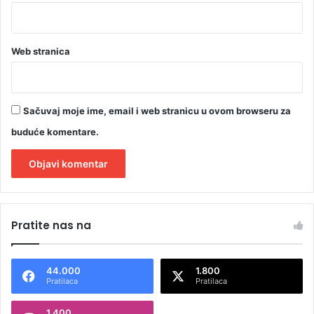
Web stranica
Sačuvaj moje ime, email i web stranicu u ovom browseru za
buduće komentare.
A
l
Pratite nas na
t
e
44.000
1.800
r
Pratilaca
Pratilaca
n
1.400