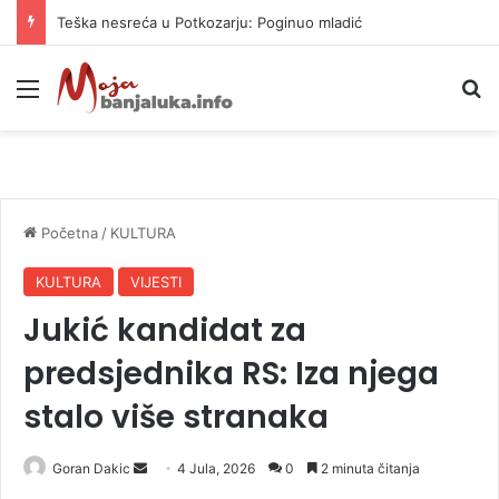
Teška nesreća u Potkozarju: Poginuo mladić
Meni
P
Početna
/
KULTURA
KULTURA
VIJESTI
Jukić kandidat za
predsjednika RS: Iza njega
stalo više stranaka
Goran Dakic
S
4 Jula, 2026
0
2 minuta čitanja
e