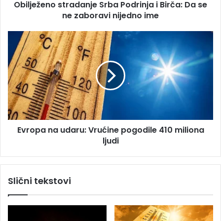
s
Obilježeno stradanje Srba Podrinja i Birča: Da se
o
u
ne zaboravi nijedno ime
s
t
r
E
a
v
d
r
a
o
n
p
j
a
e
n
S
a
r
u
b
Evropa na udaru: Vrućine pogodile 410 miliona
d
a
ljudi
a
P
r
o
u
d
:
Slični tekstovi
r
V
i
r
n
u
j
ć