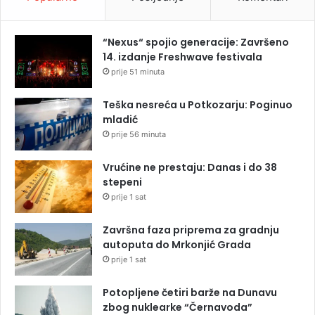
“Nexus“ spojio generacije: Završeno
14. izdanje Freshwave festivala
prije 51 minuta
Teška nesreća u Potkozarju: Poginuo
mladić
prije 56 minuta
Vrućine ne prestaju: Danas i do 38
stepeni
prije 1 sat
Završna faza priprema za gradnju
autoputa do Mrkonjić Grada
prije 1 sat
Potopljene četiri barže na Dunavu
zbog nuklearke “Černavoda”