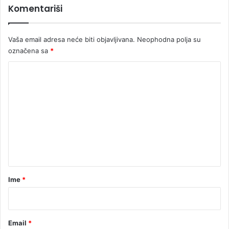
Komentariši
n
j
i
u
j
d
Vaša email adresa neće biti objavljivana.
Neophodna polja su
e
i
d
označena sa
*
n
K
o
i
o
m
m
e
e
n
t
a
r
Ime
*
*
Email
*