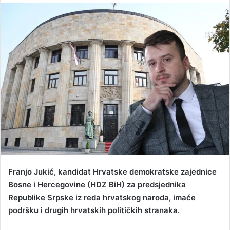
n
d
a
n
e
m
a
i
l
Franjo Jukić, kandidat Hrvatske demokratske zajednice
Bosne i Hercegovine (HDZ BiH) za predsjednika
Republike Srpske iz reda hrvatskog naroda, imaće
podršku i drugih hrvatskih političkih stranaka.