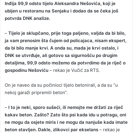
Inđija 99,9 odsto tijelo Aleksandra Nešovića, koji je
ubijen u restoranu na Senjaku i dodao da se čeka još
potvrda DNK analize.
–
Tijelo je sklupčano, prije toga paljeno, valjda da bi bilo,
ja vam prenosim šta čujem od policajaca, nisam ekspert,
da bi bilo manje krvi. A onda su, mada je krvi ostalo, i
DNK se utvrđuje, ali gotovo sa sigurnošću po drugim
detaljima, 99,9 odsto možemo da potvrdimo da je riječ o
gospodinu Nešoviću
– rekao je Vučić za RTS.
On je naveo da su počinioci tijelo betonirali, a da su “u
nekoj garaži pripremili beton”.
–
I to je neki, sporo sušeći, ili nemojte me držati za riječ
kakav beton. Zašto? Zato što psi kada idu u potragu, oni
ne mogu da osjete miris i ne mogu da nanjuše kada imate
beton stavljen. Dakle, zlikovci par ekselans
– rekao je