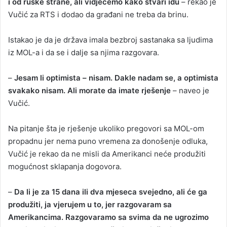
i od ruske strane, ali vidjećemo kako stvari idu
– rekao je
Vučić za RTS i dodao da građani ne treba da brinu.
Istakao je da je država imala bezbroj sastanaka sa ljudima
iz MOL-a i da se i dalje sa njima razgovara.
–
Јesam li optimista – nisam. Dakle nadam se, a optimista
svakako nisam. Ali morate da imate rješenje
– naveo je
Vučić.
Na pitanje šta je rješenje ukoliko pregovori sa MOL-om
propadnu jer nema puno vremena za donošenje odluka,
Vučić je rekao da ne misli da Amerikanci neće produžiti
mogućnost sklapanja dogovora.
–
Da li je za 15 dana ili dva mjeseca svejedno, ali će ga
produžiti, ja vjerujem u to, jer razgovaram sa
Amerikancima. Razgovaramo sa svima da ne ugrozimo