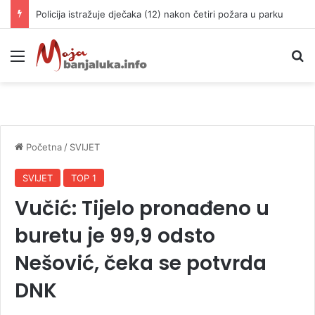
Policija istražuje dječaka (12) nakon četiri požara u parku
Meni
P
Početna
/
SVIJET
SVIJET
TOP 1
Vučić: Tijelo pronađeno u
buretu je 99,9 odsto
Nešović, čeka se potvrda
DNK