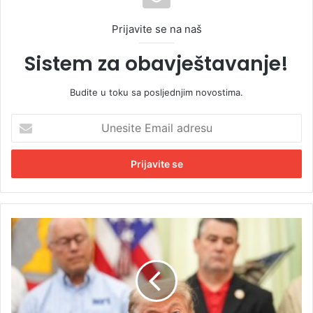
Prijavite se na naš
Sistem za obavještavanje!
Budite u toku sa posljednjim novostima.
U
n
e
s
i
t
e
E
T
m
r
a
a
i
m
l
p
a
:
d