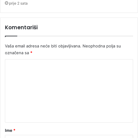
prije 2 sata
Komentariši
Vaša email adresa neće biti objavljivana.
Neophodna polja su
označena sa
*
K
o
m
e
n
t
a
r
Ime
*
*