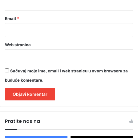
Email
*
Web stranica
Sačuvaj moje ime, email i web stranicu u ovom browseru za
buduće komentare.
A
l
Pratite nas na
t
e