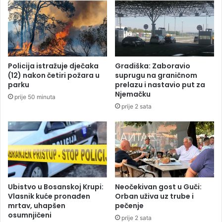
n
n
i
d
j
e
u
b
m
i
o
t
Policija istražuje dječaka
Gradiška: Zaboravio
d
u
(12) nakon četiri požara u
suprugu na graničnom
T
j
parku
prelazu i nastavio put za
e
e
Njemačku
prije 50 minuta
h
z
prije 2 sata
e
a
r
Z
a
v
n
e
a
z
d
u
Ubistvo u Bosanskoj Krupi:
Neočekivan gost u Guči:
Vlasnik kuće pronađen
Orban uživa uz trube i
mrtav, uhapšen
pečenje
osumnjičeni
prije 2 sata