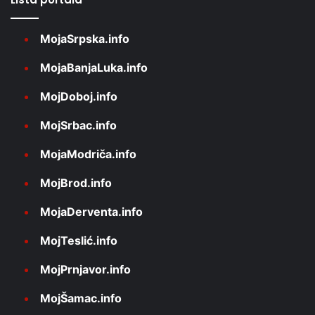
MojaSrpska.info
MojaBanjaLuka.info
MojDoboj.info
MojSrbac.info
MojaModriča.info
MojBrod.info
MojaDerventa.info
MojTeslić.info
MojPrnjavor.info
MojŠamac.info