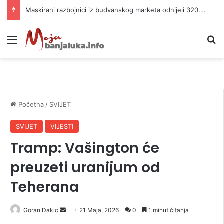
Maskirani razbojnici iz budvanskog marketa odnijeli 320.000 evra
Meni
P
Početna
/
SVIJET
SVIJET
VIJESTI
Tramp: Vašington će
preuzeti uranijum od
Teherana
Goran Dakic
S
21 Maja, 2026
0
1 minut čitanja
e