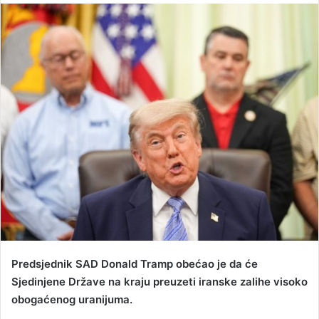
n
d
a
n
e
m
a
i
l
Predsjednik SAD Donald Tramp obećao je da će
Sjedinjene Države na kraju preuzeti iranske zalihe visoko
obogaćenog uranijuma.