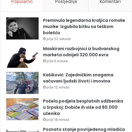
Popularno
Posljednje
Komentari
Preminula legendarna kraljica romske
muzike: Izgubila bitku sa teškom
bolešću
prije 52 sekundi
Maskirani razbojnici iz budvanskog
marketa odnijeli 320.000 evra
prije 6 minuta
Kašiković: Zajedničkim snagama
sačuvani ljudski životi i imovina
prije 12 minuta
Počela podjela besplatnih udžbenika
u Srpskoj: Dobiće ih više od 80.000
učenika
prije 18 minuta
Poznato stanje povrijeđenog mladića