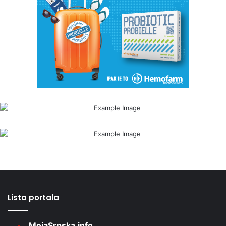
Lista portala
MojaSrpska.info