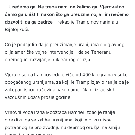
–
Uzećemo ga. Ne treba nam, ne želimo ga. Vjerovatno
ćemo ga uništiti nakon što ga preuzmemo, ali im nećemo
dozvoliti da ga zadrže
– rekao je Tramp novinarima u
Bijeloj kući.
On je podsjetio da je preuzimanje uranijuma dio glavnog
cilja američke vojne intervencije – da se Teheranu
onemogući razvijanje nuklearnog oružja.
Vjeruje se da Iran posjeduje više od 400 kilograma visoko
obogaćenog uranijuma, za koji je Tramp izjavio ranije da je
zakopan ispod ruševina nakon američkih i izraelskih
vazdušnih udara prošle godine.
Vrhovni vođa Irana Modžtaba Hamnei izdao je ranije
direktivu da se zalihe uranijuma, koji je blizu nivoa
potrebnog za proizvodnju nuklearnog oružja, ne smiju
iznositi u inostranstvo.