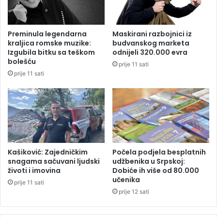
l
o
e
u
(
b
Preminula legendarna
Maskirani razbojnici iz
F
u
kraljica romske muzike:
budvanskog marketa
O
r
Izgubila bitku sa teškom
odnijeli 320.000 evra
T
e
bolešću
prije 11 sati
O
t
prije 11 sati
/
u
V
j
I
e
D
9
E
9
O
,
)
9
o
Kašiković: Zajedničkim
Počela podjela besplatnih
d
snagama sačuvani ljudski
udžbenika u Srpskoj:
životi i imovina
Dobiće ih više od 80.000
s
učenika
t
prije 11 sati
o
prije 12 sati
N
e