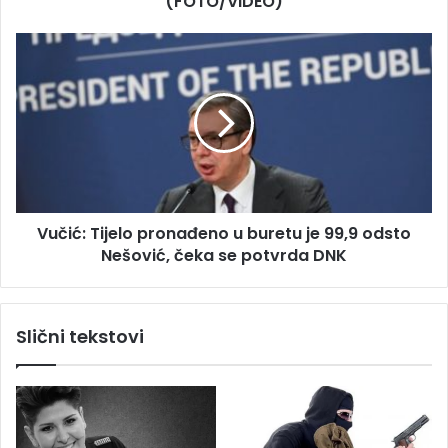
(FOTO/VIDEO)
i
s
V
t
u
a
č
u
i
z
ć
m
:
a
T
t
i
u
j
r
Vučić: Tijelo pronađeno u buretu je 99,9 odsto
e
a
Nešović, čeka se potvrda DNK
l
n
o
t
p
e
r
Slični tekstovi
t
o
r
n
i
a
š
đ
k
e
o
n