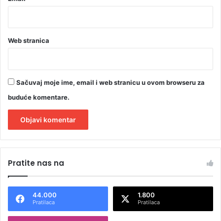
K
Web stranica
Sačuvaj moje ime, email i web stranicu u ovom browseru za
buduće komentare.
A
l
Pratite nas na
t
e
44.000
1.800
r
Pratilaca
Pratilaca
n