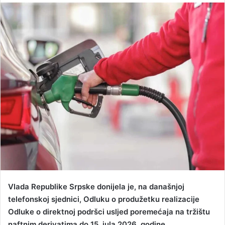
n
d
a
n
e
m
a
i
l
Vlada Republike Srpske donijela je, na današnjoj
telefonskoj sjednici, Odluku o produžetku realizacije
Odluke o direktnoj podršci usljed poremećaja na tržištu
naftnim derivatima do 15. jula 2026. godine.