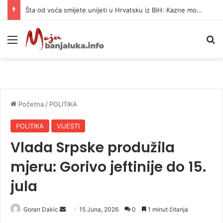
Šta od voća smijete unijeti u Hrvatsku iz BiH: Kazne mogu dostići 13.260 evra
Meni
P
Početna
/
POLITIKA
POLITIKA
VIJESTI
Vlada Srpske produžila
mjeru: Gorivo jeftinije do 15.
jula
Goran Dakic
S
15 Juna, 2026
0
1 minut čitanja
e