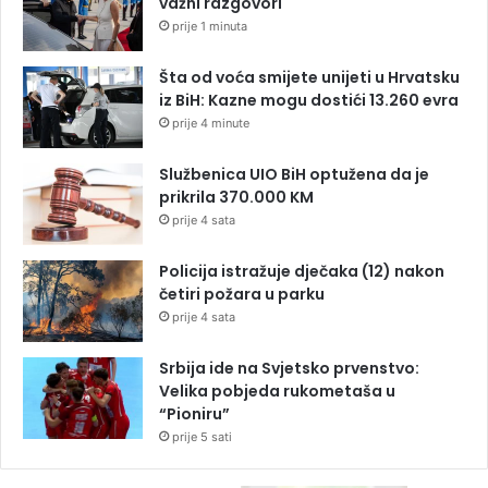
važni razgovori
prije 1 minuta
Šta od voća smijete unijeti u Hrvatsku
iz BiH: Kazne mogu dostići 13.260 evra
prije 4 minute
Službenica UIO BiH optužena da je
prikrila 370.000 KM
prije 4 sata
Policija istražuje dječaka (12) nakon
četiri požara u parku
prije 4 sata
Srbija ide na Svjetsko prvenstvo:
Velika pobjeda rukometaša u
“Pioniru”
prije 5 sati