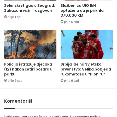
o
:
Zelenski stigao u Beograd:
Službenica UIO BiH
p
P
Zakazani važni razgovori
optužena da je prikrila
š
o
370.000 KM
prije 1 sat
t
g
prije 6 sati
i
i
n
n
e
u
b
o
e
m
z
l
s
a
t
d
Policija istražuje dječaka
Srbija ide na Svjetsko
r
i
(12) nakon četiri požara u
prvenstvo: Velika pobjeda
u
g
parku
rukometaša u “Pioniru”
j
o
prije 6 sati
prije 6 sati
e
l
m
a
Komentariši
n
P
e
Vaša email adresa neće biti objavljivana.
Neophodna polja su