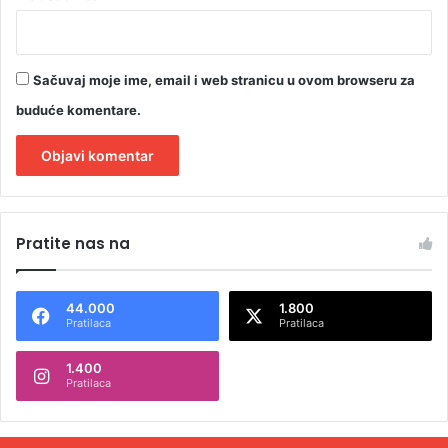
Sačuvaj moje ime, email i web stranicu u ovom browseru za
buduće komentare.
A
l
Pratite nas na
t
e
44.000
1.800
r
Pratilaca
Pratilaca
n
1.400
a
Pratilaca
t
i