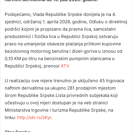
Podsjećamo, Vlada Republike Srpske donijela je na 4.
sjednici, održanoj 1. aprila 2026. godine, Odluku o direktnoj
podršci kojom je propisano da pravna lica, samostalni
preduzetnici i fizička lica u Republici Srpskoj ostvaruju
pravo na umanjenje obaveze plaćanja prilikom kupovine
bezolovnog motornog benzina i dizel-goriva u iznosu od
0,10 KM po litru na benzinskim pumpnim stanicama u
Republici Srpskoj, prenosi
ATV
U realizaciju ove mjere trenutno je uključeno 45 trgovaca
naftnim derivatima sa ukupno 281 prodajnim mjestom
širom Republike Srpske.Lista privrednih subjekata koji
učestvuju u ovoj mjeri dostupan je na veb stranici
Ministarstva trgovine i turizma Republike Srpske, na
linku:
http://skr.rs/zKyr
.