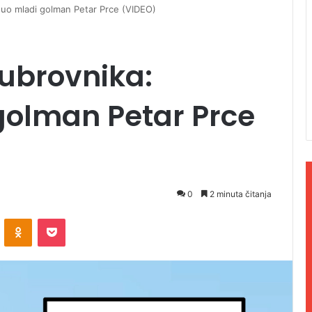
nuo mladi golman Petar Prce (VIDEO)
ubrovnika:
golman Petar Prce
0
2 minuta čitanja
ontakte
Odnoklassniki
Pocket