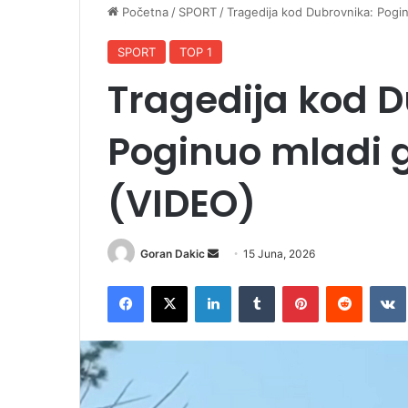
Početna
/
SPORT
/
Tragedija kod Dubrovnika: Pogi
SPORT
TOP 1
Tragedija kod D
Poginuo mladi 
(VIDEO)
Goran Dakic
S
15 Juna, 2026
e
Facebook
X
LinkedIn
Tumblr
Pinterest
Reddit
VK
n
d
a
n
e
m