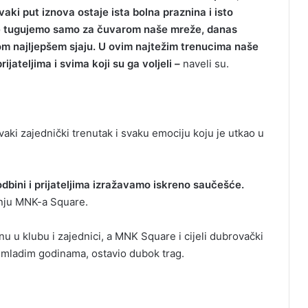
vaki put iznova ostaje ista bolna praznina i isto
ne tugujemo samo za čuvarom naše mreže, danas
om najljepšem sjaju. U ovim najtežim trenucima naše
ijateljima i svima koji su ga voljeli –
naveli su.
vaki zajednički trenutak i svaku emociju koju je utkao u
odbini i prijateljima izražavamo iskreno saučešće.
enju MNK-a Square.
nu u klubu i zajednici, a MNK Square i cijeli dubrovački
s mladim godinama, ostavio dubok trag.