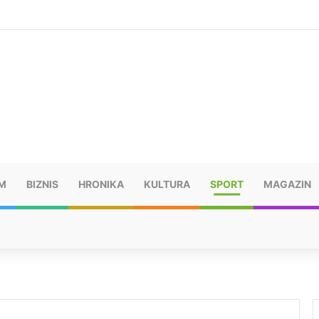
šu: “Taj poraz me uništio”
M
BIZNIS
HRONIKA
KULTURA
SPORT
MAGAZIN