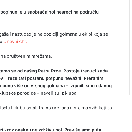
poginuo je u saobraćajnoj nesreći na području
aša i nastupao je na poziciji golmana u ekipi koja se
še
Dnevnik.hr.
 na društvenim mrežama.
tamo se od našeg Petra Prce. Postoje trenuci kada
vi i rezultati postanu potpuno nevažni. Preranim
 puno više od vrsnog golmana – izgubili smo odanog
e klupske porodice –
naveli su iz kluba.
tsalu I klubu ostati trajno urezana u srcima svih koji su
azi kroz ovakvu neizdrživu bol. Previše smo puta,