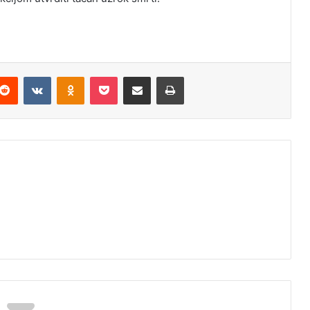
Reddit
VKontakte
Odnoklassniki
Pocket
Podijeli putem Emaila
Odštampaj