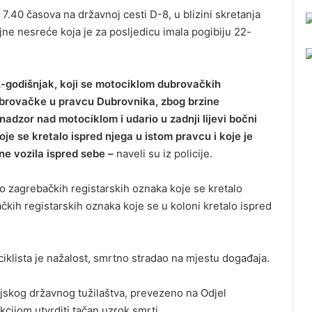
ko 7.40 časova na državnoj cesti D-8, u blizini skretanja
ne nesreće koja je za posljedicu imala pogibiju 22-
-godišnjak, koji se motociklom dubrovačkih
ubrovačke u pravcu Dubrovnika, zbog brzine
adzor nad motociklom i udario u zadnji lijevi bočni
je se kretalo ispred njega u istom pravcu i koje je
ne vozila ispred sebe –
naveli su iz policije.
lo zagrebačkih registarskih oznaka koje se kretalo
kih registarskih oznaka koje se u koloni kretalo ispred
iklista je nažalost, smrtno stradao na mjestu događaja.
ijskog državnog tužilaštva, prevezeno na Odjel
cijom utvrditi tačan uzrok smrti.