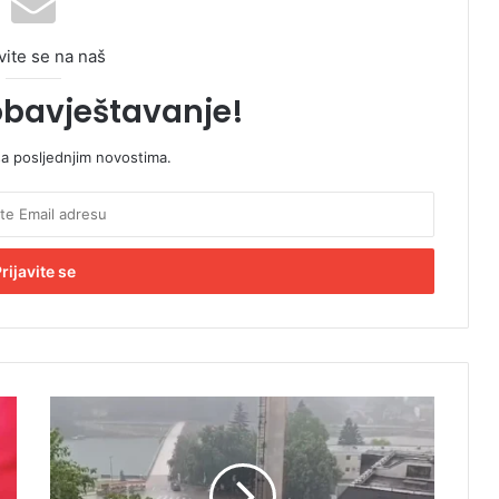
vite se na naš
obavještavanje!
sa posljednjim novostima.
V
i
š
e