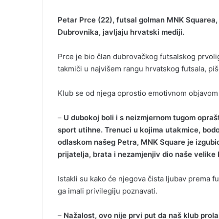
Petar Prce (22), futsal golman MNK Squarea, 
Dubrovnika, javljaju hrvatski mediji.
Prce je bio član dubrovačkog futsalskog prvolig
takmiči u najvišem rangu hrvatskog futsala, pi
Klub se od njega oprostio emotivnom objavom
–
U dubokoj boli i s neizmjernom tugom opraš
sport utihne. Trenuci u kojima utakmice, bodo
odlaskom našeg Petra, MNK Square je izgubio
prijatelja, brata i nezamjenjiv dio naše velik
Istakli su kako će njegova čista ljubav prema fu
ga imali privilegiju poznavati.
–
Nažalost, ovo nije prvi put da naš klub prol