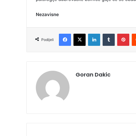
Nezavisne
Facebook
X
LinkedIn
Tumblr
Pinterest
Podijeli
Goran Dakic