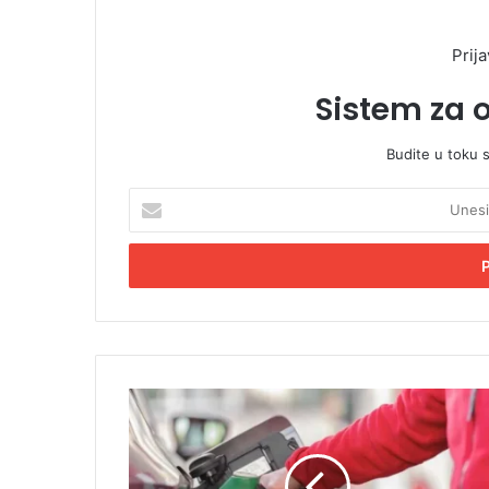
Prija
Sistem za 
Budite u toku 
U
n
e
s
i
t
e
E
m
V
a
l
i
a
l
d
a