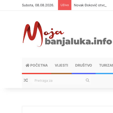
Subota, 08.08.2026.
Uživo
Novak Đoković otvorio du
POČETNA
VIJESTI
DRUŠTVO
TURIZA
Nasumični tekstovi
Pretraga
za