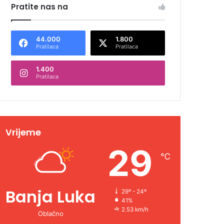
Pratite nas na
44.000
1.800
Pratilaca
Pratilaca
1.400
Pratilaca
Vrijeme
29
℃
Banja Luka
29º - 24º
41%
2.53 km/h
Oblačno