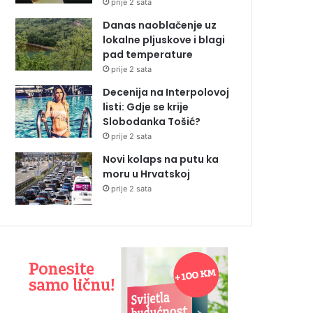
prije 2 sata
Danas naoblačenje uz
lokalne pljuskove i blagi
pad temperature
prije 2 sata
Decenija na Interpolovoj
listi: Gdje se krije
Slobodanka Tošić?
prije 2 sata
Novi kolaps na putu ka
moru u Hrvatskoj
prije 2 sata