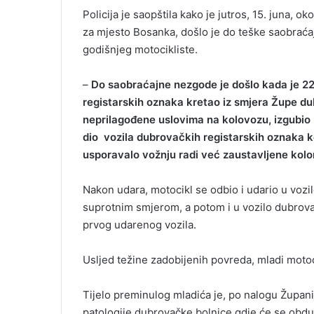
Policija je saopštila kako je jutros, 15. juna, o
za mjesto Bosanka, došlo je do teške saobraćaj
godišnjeg motocikliste.
–
Do saobraćajne nezgode je došlo kada je 22
registarskih oznaka kretao iz smjera Župe d
neprilagođene uslovima na kolovozu, izgubio n
dio vozila dubrovačkih registarskih oznaka ko
usporavalo vožnju radi već zaustavljene kolo
Nakon udara, motocikl se odbio i udario u vozi
suprotnim smjerom, a potom i u vozilo dubrovač
prvog udarenog vozila.
Usljed težine zadobijenih povreda, mladi motoc
Tijelo preminulog mladića je, po nalogu Župan
patologije dubrovačke bolnice gdje će se obduk