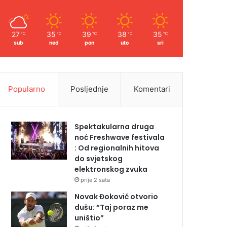
27
35
39
38
35
℃
℃
℃
℃
℃
sub
ned
pon
uto
sri
Popularno
Posljednje
Komentari
Spektakularna druga
noć Freshwave festivala
: Od regionalnih hitova
do svjetskog
elektronskog zvuka
prije 2 sata
Novak Đoković otvorio
dušu: “Taj poraz me
uništio”