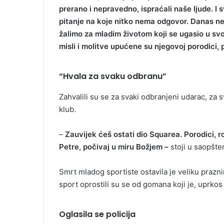
prerano i nepravedno, ispraćali naše ljude. I s
pitanje na koje nitko nema odgovor. Danas 
žalimo za mladim životom koji se ugasio u sv
misli i molitve upućene su njegovoj porodici, pr
“Hvala za svaku odbranu”
Zahvalili su se za svaki odbranjeni udarac, za s
klub.
–
Zauvijek ćeš ostati dio Squarea. Porodici, r
Petre, počivaj u miru Božjem –
stoji u saopšt
Smrt mladog sportiste ostavila je veliku prazni
sport oprostili su se od gomana koji je, uprko
Oglasila se policija