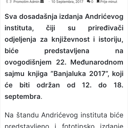
Promotim Admin
S
10 Septembra, 2017
0
Prije minut
e
Sva dosadašnja izdanja Andrićevog
n
d
instituta, čiji su priređivači
a
n
odjeljenja za književnost i istoriju,
e
biće predstavljena na
m
a
ovogodišnjem 22. Međunarodnom
i
l
sajmu knjiga ”Banjaluka 2017”, koji
će biti održan od 12. do 18.
septembra
.
Na štandu Andrićevog instituta biće
predstavljeno i fototipsko izdanje