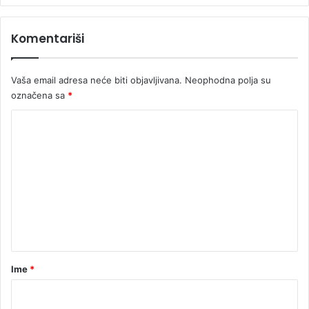
Komentariši
Vaša email adresa neće biti objavljivana.
Neophodna polja su
označena sa
*
K
o
m
e
n
t
a
r
Ime
*
*