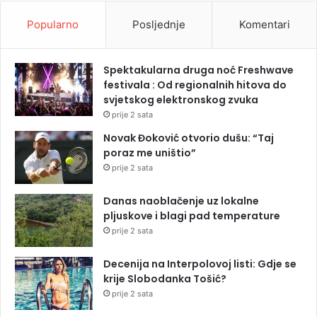
Popularno
Posljednje
Komentari
Spektakularna druga noć Freshwave
festivala : Od regionalnih hitova do
svjetskog elektronskog zvuka
prije 2 sata
Novak Đoković otvorio dušu: “Taj
poraz me uništio”
prije 2 sata
Danas naoblačenje uz lokalne
pljuskove i blagi pad temperature
prije 2 sata
Decenija na Interpolovoj listi: Gdje se
krije Slobodanka Tošić?
prije 2 sata