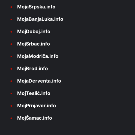
MojaSrpska.info
MojaBanjaLuka.info
MojDoboj.info
MojSrbac.info
MojaModriča.info
MojBrod.info
MojaDerventa.info
MojTeslić.info
MojPrnjavor.info
MojŠamac.info