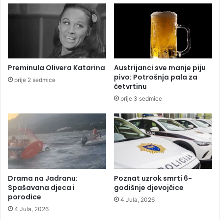
a
e
m
l
a
j
r
u
d
m
ž
o
i
Preminula Olivera Katarina
Austrijanci sve manje piju
j
ć
pivo: Potrošnja pala za
prije 2 sedmice
'
a
četvrtinu
'
u
prije 3 sedmice
č
e
t
v
r
t
a
k
Drama na Jadranu:
Poznat uzrok smrti 6-
Spašavana djeca i
godišnje djevojčice
porodice
4 Jula, 2026
4 Jula, 2026