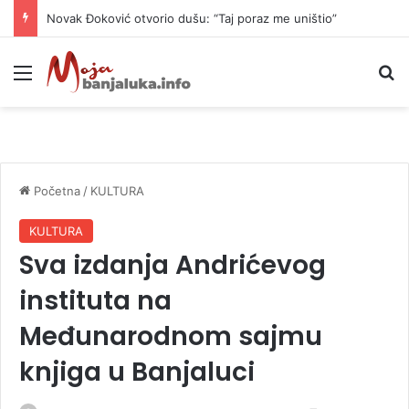
Novak Đoković otvorio dušu: “Taj poraz me uništio”
Meni
P
Početna
/
KULTURA
KULTURA
Sva izdanja Andrićevog
instituta na
Međunarodnom sajmu
knjiga u Banjaluci