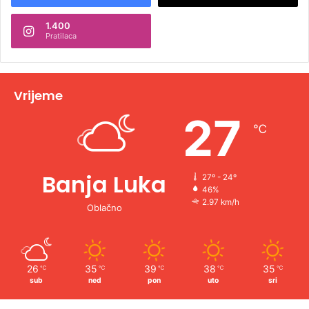
n
1.400
a
Pratilaca
t
i
v
Vrijeme
e
27
℃
:
Banja Luka
27º - 24º
46%
2.97 km/h
Oblačno
26
35
39
38
35
℃
℃
℃
℃
℃
sub
ned
pon
uto
sri