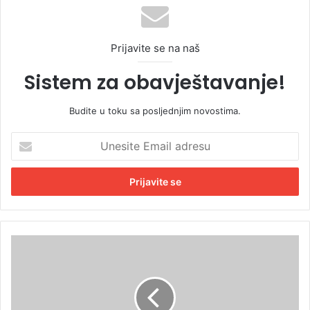
Prijavite se na naš
Sistem za obavještavanje!
Budite u toku sa posljednjim novostima.
U
n
e
s
i
t
e
E
M
m
i
a
l
i
e
l
n