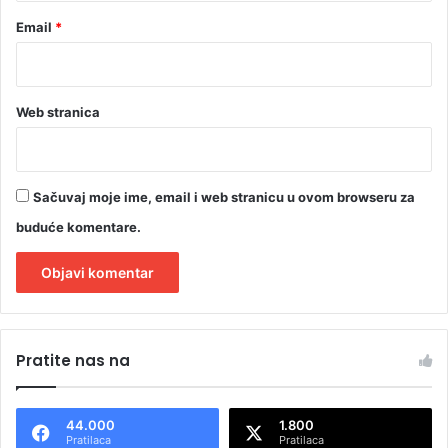
Email
*
Web stranica
Sačuvaj moje ime, email i web stranicu u ovom browseru za
buduće komentare.
A
l
Pratite nas na
t
e
44.000
1.800
r
Pratilaca
Pratilaca