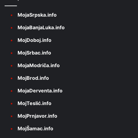
MojaSrpska.info
MojaBanjaLuka.info
MojDoboj.info
MojSrbac.info
MojaModriča.info
MojBrod.info
MojaDerventa.info
MojTeslić.info
MojPrnjavor.info
MojŠamac.info