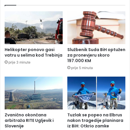
n
n
z
a
i
j
j
b
u
e
p
z
r
b
i
j
Helikopter ponovo gasi
Službenik Suda BiH optužen
m
e
vatru u selima kod Trebinja
za pronevjeru skoro
a
d
197.000 KM
prije 3 minute
:
n
prije 5 minuta
„
i
N
j
i
i
j
h
e
z
s
e
t
m
r
a
Zvanično okončana
Tuzlak se popeo na Elbrus
a
l
arbitraža RITE Ugljevik i
nakon tragedije planinara
š
j
Slovenije
iz BiH: Otkrio zamke