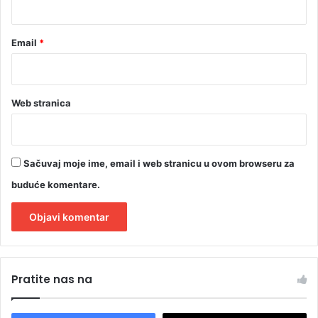
Email
*
Web stranica
Sačuvaj moje ime, email i web stranicu u ovom browseru za
buduće komentare.
A
l
Pratite nas na
t
e