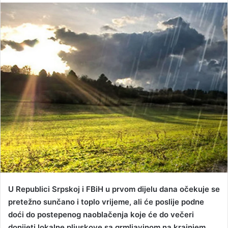
n
d
a
n
e
m
a
i
l
U Republici Srpskoj i FBiH u prvom dijelu dana očekuje se
pretežno sunčano i toplo vrijeme, ali će poslije podne
doći do postepenog naoblačenja koje će do večeri
donijeti lokalne pljuskove sa grmljavinom na krajnjem