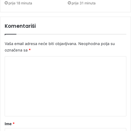
n
a
prije 18 minuta
prije 31 minuta
o
n
n
a
e
s
Komentariši
m
v
a
i
t
j
Vaša email adresa neće biti objavljivana.
Neophodna polja su
i
e
“
označena sa
*
t
u
K
o
m
e
n
t
a
r
Ime
*
*