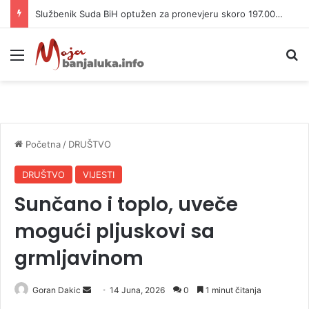
Službenik Suda BiH optužen za pronevjeru skoro 197.000 KM
Meni
P
Početna
/
DRUŠTVO
DRUŠTVO
VIJESTI
Sunčano i toplo, uveče
mogući pljuskovi sa
grmljavinom
Goran Dakic
S
14 Juna, 2026
0
1 minut čitanja
e