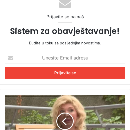
Prijavite se na naš
Sistem za obavještavanje!
Budite u toku sa posljednjim novostima.
U
n
e
s
i
t
e
E
S
m
u
a
z
i
a
l
n
a
a