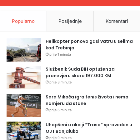
Popularno
Posljednje
Komentari
Helikopter ponovo gasi vatru u selima
kod Trebinja
prije 1 minuta
Službenik Suda BiH optužen za
pronevjeru skoro 197.000 KM
prije 3 minute
Sara Mikača igra tenis života i nema
namjeru da stane
prije 6 minuta
Uhapšeni u akciji “Trasa” sproveden u
OJT Banjaluka
prije 9 minuta