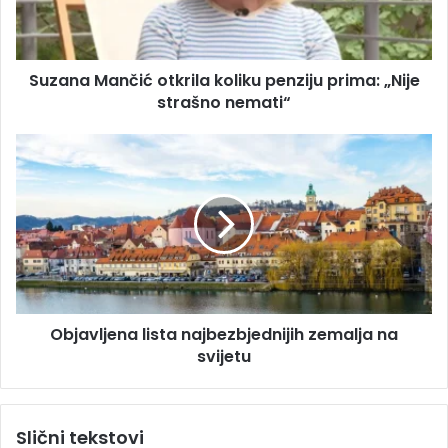
d
M
r
a
e
n
s
Suzana Mančić otkrila koliku penziju prima: „Nije
č
u
strašno nemati“
i
ć
o
O
t
b
k
j
r
a
i
v
l
l
a
j
k
e
o
n
l
Objavljena lista najbezbjednijih zemalja na
a
i
svijetu
l
k
i
u
s
p
t
Slični tekstovi
e
a