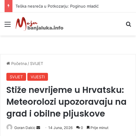
Teška nesreća u Potkozarju: Poginuo mladić
Meni
P
Početna
/
SVIJET
SVIJET
VIJESTI
Stiže nevrijeme u Hrvatsku:
Meteorolozi upozoravaju na
grad i obilne pljuskove
Goran Dakic
S
14 Juna, 2026
0
Prije minut
e