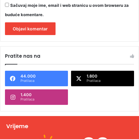
Sačuvaj moje ime, email i web stranicu u ovom browseru za
buduće komentare.
A
l
Pratite nas na
t
e
44.000
1.800
r
Pratilaca
Pratilaca
n
1.400
a
Pratilaca
t
i
v
Vrijeme
e