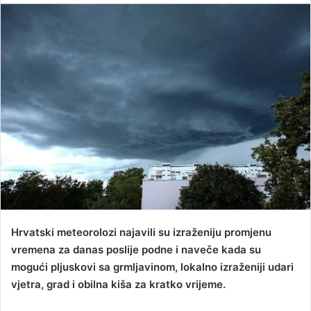
n
d
a
n
e
m
a
i
l
Hrvatski meteorolozi najavili su izraženiju promjenu
vremena za danas poslije podne i naveče kada su
mogući pljuskovi sa grmljavinom, lokalno izraženiji udari
vjetra, grad i obilna kiša za kratko vrijeme.