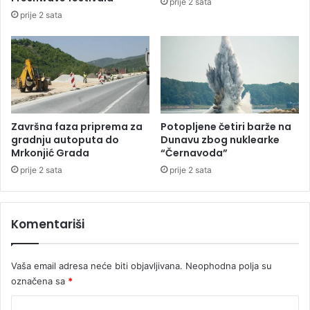
prije 2 sata
n
r
prije 2 sata
a
a
s
g
v
a
i
s
j
e
e
z
t
a
u
o
Završna faza priprema za
Potopljene četiri barže na
s
gradnju autoputa do
Dunavu zbog nuklearke
u
Mrkonjić Grada
“Černavoda”
m
prije 2 sata
prije 2 sata
n
j
i
Komentariši
č
e
n
Vaša email adresa neće biti objavljivana.
Neophodna polja su
i
označena sa
*
m
K