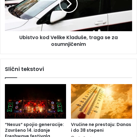
a
t
j
v
b
o
e
k
z
o
b
Ubistvo kod Velike Kladuše, traga se za
d
j
osumnjičenim
V
e
e
d
l
n
i
Slični tekstovi
i
k
j
e
i
K
h
l
z
a
e
d
m
u
a
š
l
e
“Nexus“ spojio generacije:
Vrućine ne prestaju: Danas
j
,
Završeno 14. izdanje
i do 38 stepeni
a
t
Freshwave festivala