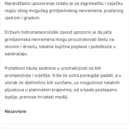
Narandžasto upozorenje izdato je za zagrebačku i osječku
regiju zbog mogućeg grmljavinskog nevremena, praćenog
vjetrom i gradom.
Državni hidrometeorološki zavod upozorio je da jača
grmljavinska nevremena mogu prouzrokovati štetu na
imovini i drveću, lokalne bujične poplave i poteškoće u
saobraćaju.
Početkom iduće sedmice u unutrašnjosti će biti
promjenjivije i svježije. Kiša će sutra ponegdje padati, a u
utorak će djelimično biti sunčano, uz mogućnost lokalnih
pljuskova u planinskim krajevima, od srijede postepeno
toplije, prenose hrvatski mediji.
Nezavisne