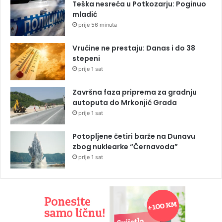
Teška nesreća u Potkozarju: Poginuo
mladić
prije 56 minuta
Vrućine ne prestaju: Danas i do 38
stepeni
prije 1 sat
Završna faza priprema za gradnju
autoputa do Mrkonjić Grada
prije 1 sat
Potopljene četiri barže na Dunavu
zbog nuklearke “Černavoda”
prije 1 sat