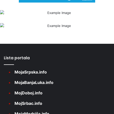
Lista portala
MojaSrpska.info
MojaBanjaLuka.info
MojDoboj.info
MojSrbac.info
MojaModriča.info