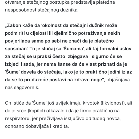
otvaranje stečajnog postupka predstavlja platežna
nesposobnost stečajnog dužnika.
„Zakon kaže da ‘okolnost da stečajni dužnik može
podmiriti u cijelosti ili djelimično potraživanja nekih
povjerilaca samo po sebi ne znači da je platežno
sposoban’. To je slučaj sa ‘Šumama’, ali taj formalni uslov
za stečaj se u praksi često izbjegava i sigurno će se
izbjeći i sada, jer nema šanse da će vlast priznati da je
‘Šume’ dovela do stečaja, iako je to praktično jedini izlaz
da se to preduzeće postavi na zdrave noge“
, objašnjava
naš sagovornik.
On ističe da ‘Šume’ još uvijek imaju krvotok (likvidnost), ali
da je srce (kapital) otkazalo i da je firma praktično na
respiratoru, jer preživljava isključivo od tuđeg novca,
odnosno dobavljača i kredita.