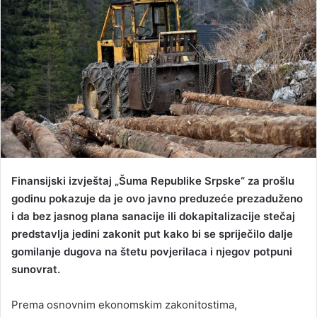
n
e
m
a
i
l
Finansijski izvještaj „Šuma Republike Srpske“ za prošlu
godinu pokazuje da je ovo javno preduzeće prezaduženo
i da bez jasnog plana sanacije ili dokapitalizacije stečaj
predstavlja jedini zakonit put kako bi se spriječilo dalje
gomilanje dugova na štetu povjerilaca i njegov potpuni
sunovrat.
Prema osnovnim ekonomskim zakonitostima,