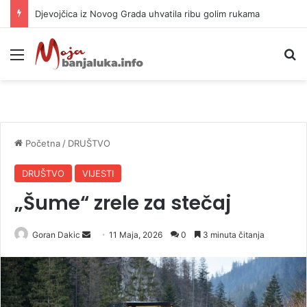
Djevojčica iz Novog Grada uhvatila ribu golim rukama
Meni
P
Početna
/
DRUŠTVO
DRUŠTVO
VIJESTI
„Šume“ zrele za stečaj
Goran Dakic
S
11 Maja, 2026
0
3 minuta čitanja
e
n
d
a