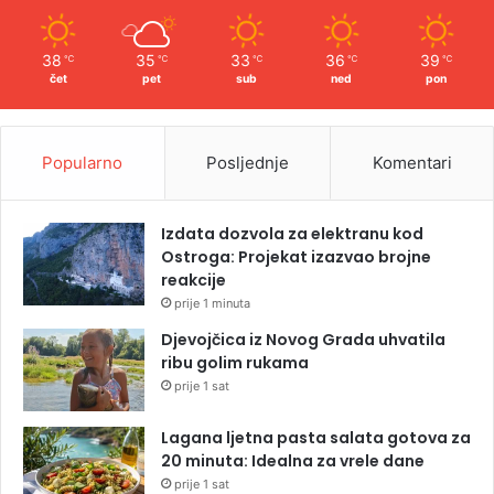
38
35
33
36
39
℃
℃
℃
℃
℃
čet
pet
sub
ned
pon
Popularno
Posljednje
Komentari
Izdata dozvola za elektranu kod
Ostroga: Projekat izazvao brojne
reakcije
prije 1 minuta
Djevojčica iz Novog Grada uhvatila
ribu golim rukama
prije 1 sat
Lagana ljetna pasta salata gotova za
20 minuta: Idealna za vrele dane
prije 1 sat