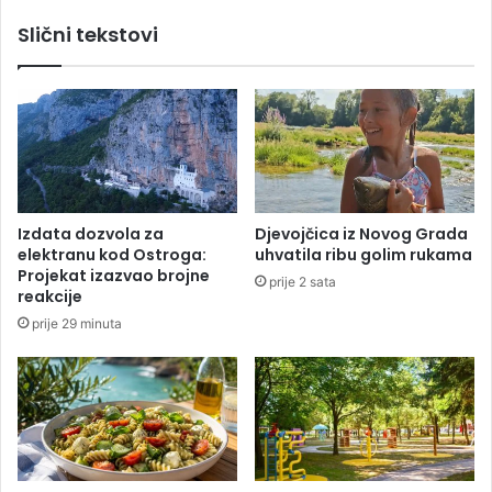
n
t
Slični tekstovi
e
o
r
m
i
o
ć
b
e
i
i
l
m
u
a
B
t
a
Izdata dozvola za
Djevojčica iz Novog Grada
i
n
elektranu kod Ostroga:
uhvatila ribu golim rukama
z
j
Projekat izazvao brojne
prije 2 sata
a
a
reakcije
j
l
prije 29 minuta
e
u
d
c
n
i
i
č
k
e