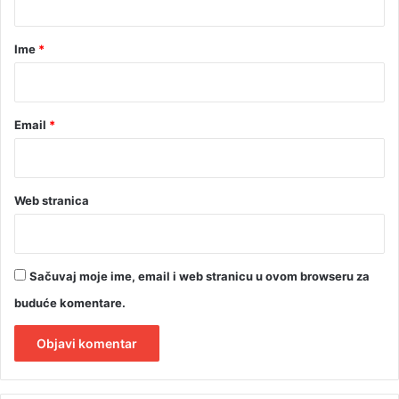
a
r
Ime
*
*
Email
*
Web stranica
Sačuvaj moje ime, email i web stranicu u ovom browseru za
buduće komentare.
A