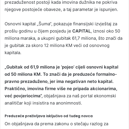
prezaduženost postoji kada imovina dužnika ne pokriva
njegove postojeće obaveze, a taj parametar je ispunjen.
Osnovni kapital „Šuma“, pokazuje finansijski izvještaj za
prošlu godinu u čijem posjedu je
CAPITAL
, iznosi oko 50
miliona maraka, a ukupni gubitak 61,7 miliona, što znači da
je gubitak za skoro 12 miliona KM veći od osnovnog
kapitala.
„Gubitak od 61,9 miliona je ‘pojeo’ cijeli osnovni kapital
od 50 miliona KM. To znači da je preduzeće formalno-
pravno prezaduženo, jer ima negativan neto kapital.
Praktično, imovina firme više ne pripada akcionarima,
već povjeriocima“,
objašnjava za naš portal ekonomski
analitičar koji insistira na anonimnosti.
Preduzeće preživljava isključivo od tuđeg novca
On objašnjava da prema zakonu o stečaju razlog za