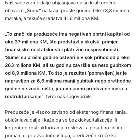
Naš sagovornik dalje objašnjava da su kratkoročne
obaveze „Šuma“ na kraju prošle godine bile 78,8 miliona
maraka, a tekuća sredstva 41,6 miliona KM.
„To znači da preduzeće ima negativan obrtni kapital od
oko 37 miliona KM, što predstavlja školski primjer
finansijske nestabilnosti i platežne nesposobnosti.
‘Šume’ su prošle godine ostvarile visok prihod od preko
263 miliona KM, ali su godinu završile sa neto gubitkom
od 8,9 miliona KM. To što je rezultat ‘popravljen’, jer je
napravljen za 6,6 miliona manji gubitak nego prethodne
godine ne znači ništa, jer ovo javno preduzeće mora u
restrukturisanje“
, tvrdi naš sagovornik.
Preduzeće je visoko zavisno od eksternog finansiranja,
objašnjava dalje i kaže da se bez dokapitalizacije ili
korjenitog restrukturiranja troškova, a posebno ličnih
primanja i proizvodnih usluga, preduzeće kreće ka