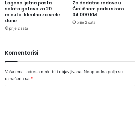
k
Lagana ljetna pasta
Za dodatne radove u
a
salata gotova za 20
Ćiriličnom parku skoro
minuta: Idealna za vrele
34.000 KM
n
dane
d
prije 2 sata
i
prije 2 sata
d
a
t
Komentariši
e
Vaša email adresa neće biti objavljivana.
Neophodna polja su
označena sa
*
K
o
m
e
n
t