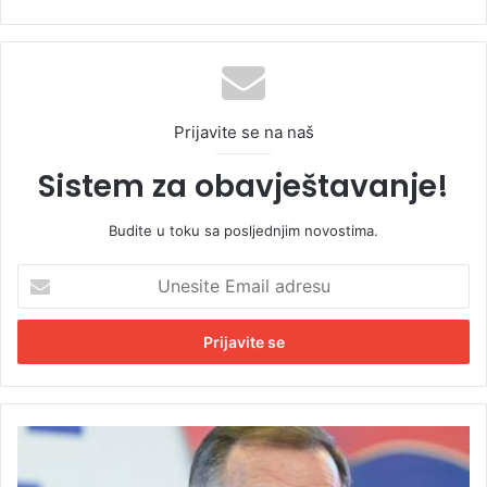
Prijavite se na naš
Sistem za obavještavanje!
Budite u toku sa posljednjim novostima.
U
n
e
s
i
t
e
E
D
m
o
a
d