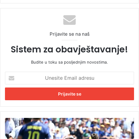
Prijavite se na naš
Sistem za obavještavanje!
Budite u toku sa posljednjim novostima.
U
n
e
s
i
t
e
E
E
m
v
a
o