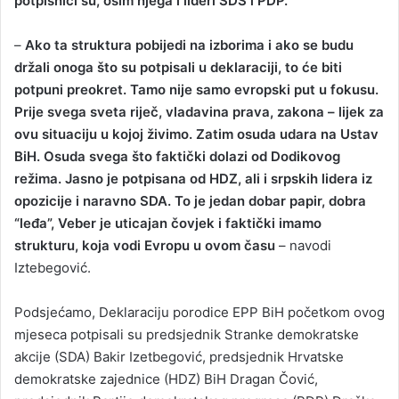
potpisnici su, osim njega i lideri SDS i PDP.
–
Ako ta struktura pobijedi na izborima i ako se budu
držali onoga što su potpisali u deklaraciji, to će biti
potpuni preokret. Tamo nije samo evropski put u fokusu.
Prije svega sveta riječ, vladavina prava, zakona – lijek za
ovu situaciju u kojoj živimo. Zatim osuda udara na Ustav
BiH. Osuda svega što faktički dolazi od Dodikovog
režima. Јasno je potpisana od HDZ, ali i srpskih lidera iz
opozicije i naravno SDA. To je jedan dobar papir, dobra
“leđa”, Veber je uticajan čovjek i faktički imamo
strukturu, koja vodi Evropu u ovom času
– navodi
Iztebegović.
Podsjećamo, Deklaraciju porodice EPP BiH početkom ovog
mjeseca potpisali su predsjednik Stranke demokratske
akcije (SDA) Bakir Izetbegović, predsjednik Hrvatske
demokratske zajednice (HDZ) BiH Dragan Čović,