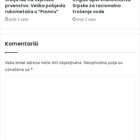
u
p
prvenstvo: Velika pobjeda
Srpske za racionalno
f
r
rukometaša u “Pioniru”
trošenje vode
i
a
prije 2 sata
prije 2 sata
n
v
a
u
l
Komentariši
a
S
v
Vaša email adresa neće biti objavljivana.
Neophodna polja su
j
e
označena sa
*
t
K
s
k
o
o
m
g
p
e
r
n
v
t
e
n
a