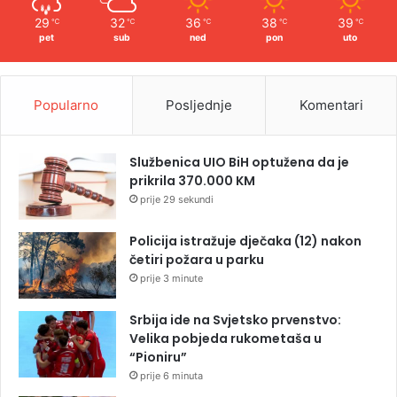
29
32
36
38
39
℃
℃
℃
℃
℃
pet
sub
ned
pon
uto
Popularno
Posljednje
Komentari
Službenica UIO BiH optužena da je
prikrila 370.000 KM
prije 29 sekundi
Policija istražuje dječaka (12) nakon
četiri požara u parku
prije 3 minute
Srbija ide na Svjetsko prvenstvo:
Velika pobjeda rukometaša u
“Pioniru”
prije 6 minuta