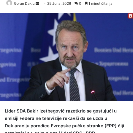
Goran Dakic
S
25 Juna, 2026
0
1 minut čitanja
e
n
d
a
n
e
m
a
i
l
Lider SDA Bakir Izetbegović razotkrio se gostujući u
emisiji Federalne televizije rekavši da se uzda u
Deklaraciju porodice Evropske pučke stranke (EPP) čiji