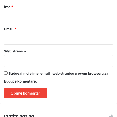
s
r
t
Ime
*
v
*
a
Email
*
Web stranica
Sačuvaj moje ime, email i web stranicu u ovom browseru za
buduće komentare.
A
l
Pratite nas na