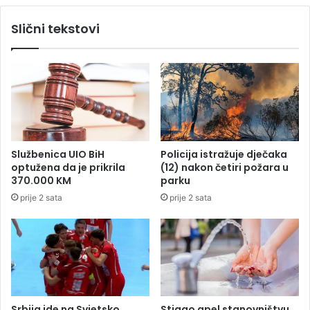
i
a
Slični tekstovi
p
s
r
p
o
i
l
s
a
a
s
o
k
k
o
o
m
n
Službenica UIO BiH
Policija istražuje dječaka
u
k
optužena da je prikrila
(12) nakon četiri požara u
š
u
370.000 KM
parku
e
r
prije 2 sata
prije 2 sata
s
s
n
z
a
a
e
n
s
o
t
v
i
u
n
u
Srbija ide na Svjetsko
Stigao apel stanovništvu