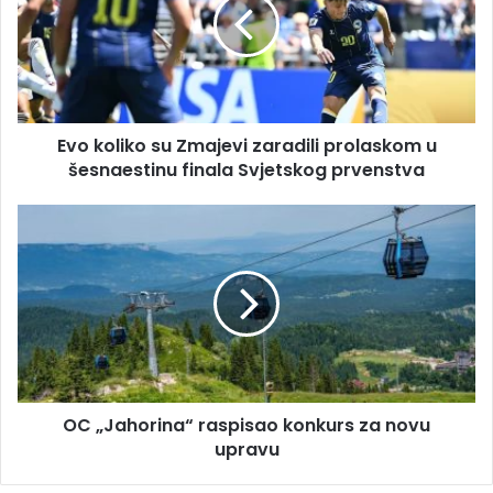
i
k
l
o
a
l
d
i
r
k
e
o
s
Evo koliko su Zmajevi zaradili prolaskom u
s
u
šesnaestinu finala Svjetskog prvenstva
u
Z
m
O
a
C
j
„
e
J
v
a
i
h
z
o
a
r
r
i
a
OC „Jahorina“ raspisao konkurs za novu
n
d
upravu
a
i
“
l
r