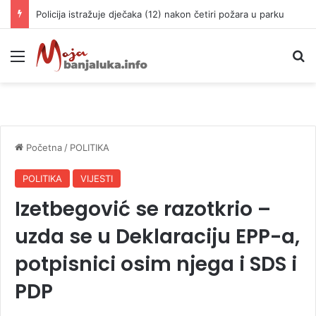
Policija istražuje dječaka (12) nakon četiri požara u parku
Meni
P
Početna
/
POLITIKA
POLITIKA
VIJESTI
Izetbegović se razotkrio –
uzda se u Deklaraciju EPP-a,
potpisnici osim njega i SDS i
PDP