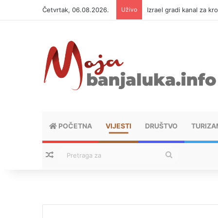
Četvrtak, 06.08.2026.
Uživo
Izrael gradi kanal za kr
POČETNA
VIJESTI
DRUŠTVO
TURIZA
Nasumični tekstovi
Pretraga
za