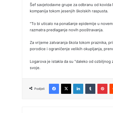
Šef savjetodavne grupe za odbranu od kovida 
kompanija tokom jesenjih školskih raspusta.
"To bi uticalo na ponašanje epidemije u novemb
razmatra predlaganje novih pooštravanja.
Za vrijeme zatvaranja škola tokom praznika, pr
porodice i ograničenje velikih okupljanja, pren
Logarova je istakla da su "daleko od ozbiljnog za
svoje.
Facebook
X
LinkedIn
Tumblr
Pinterest
Podijeli