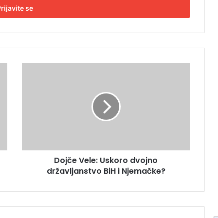
D
o
j
č
e
V
e
l
e
Dojče Vele: Uskoro dvojno
:
državljanstvo BiH i Njemačke?
U
s
k
o
r