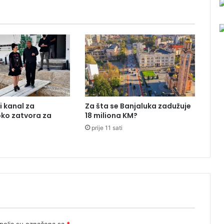
o
d
v
o
j
n
o
d
r
ž
i kanal za
Za šta se Banjaluka zadužuje
a
oko zatvora za
18 miliona KM?
v
prije 11 sati
l
j
a
n
s
t
v
o
B
i