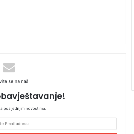
vite se na naš
obavještavanje!
sa posljednjim novostima.