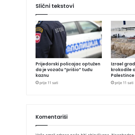
m
Slični tekstovi
o
ć
i
č
e
t
v
e
r
Prijedorski policajac optužen
Izrael grad
o
da je vozaču “prišio” tuđu
krokodile 
g
kaznu
Palestince
o
prije 11 sati
prije 11 sati
d
i
š
n
j
a
Komentariši
k
u
d