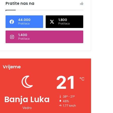
Pratite nas na
44.000
1.800
Pratilaca
Pratilaca
1.400
Pratilaca
Vrijeme
21
℃
Banja Luka
38º - 21º
48%
1.77 km/h
Vedro