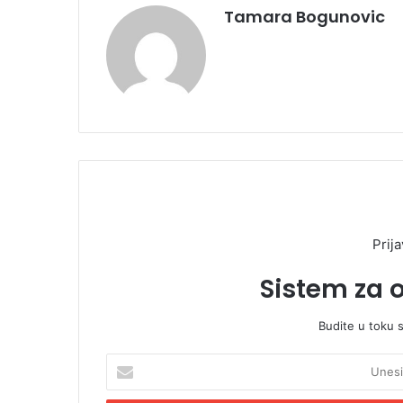
Tamara Bogunovic
Prija
Sistem za 
Budite u toku 
U
n
e