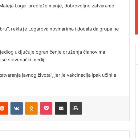
Mateja Logar predlaže manje, dobrovoljno zatvaranje
ru", rekla je Logarova novinarima i dodala da grupa ne
ijedlog uključuje ograničenje druženja članovima
ose slovenački mediji.
tvaranja javnog života", jer je vakcinacija ipak učinila
Reddit
VKontakte
Odnoklassniki
Pocket
Podijeli putem Emaila
Odštampaj