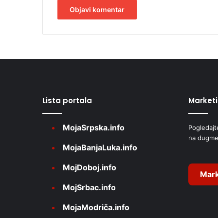
A
l
t
e
r
Lista portala
Market
n
a
MojaSrpska.info
Pogledajt
t
na dugme
i
MojaBanjaLuka.info
v
MojDoboj.info
e
Mark
MojSrbac.info
:
MojaModriča.info