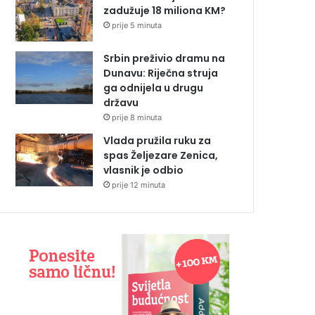
zadužuje 18 miliona KM?
prije 5 minuta
Srbin preživio dramu na
Dunavu: Riječna struja
ga odnijela u drugu
državu
prije 8 minuta
Vlada pružila ruku za
spas Željezare Zenica,
vlasnik je odbio
prije 12 minuta