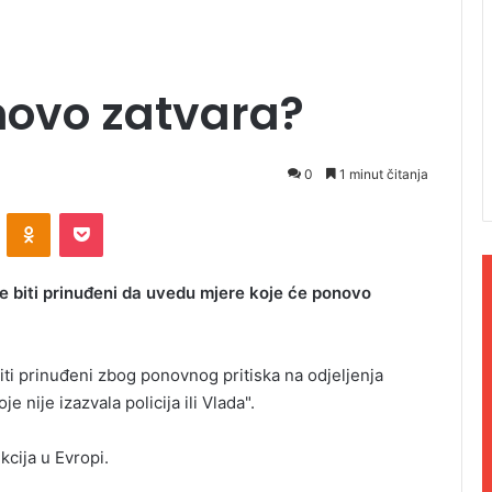
novo zatvara?
0
1 minut čitanja
ontakte
Odnoklassniki
Pocket
će biti prinuđeni da uvedu mjere koje će ponovo
biti prinuđeni zbog ponovnog pritiska na odjeljenja
nije izazvala policija ili Vlada".
kcija u Evropi.