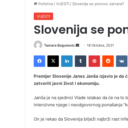
Početna
/
VIJESTI
/
Slovenija se ponovo zatvara?
VIJESTI
Slovenija se po
Tamara Bogunovic
S
18 Oktobra, 2021
e
Facebook
X
LinkedIn
Tumblr
Pinterest
Reddit
VK
n
d
a
Premijer Slovenije Janez Janša izjavio je da 
n
zatvoriti javni život i ekonomiju.
e
m
Janša je na sjednici Vlade istakao da će na to 
a
intenzivne njege i neodgovornog ponašanja "koje 
i
l
On je rekao da Slovenija bilježi najbrži rast infe