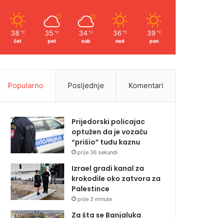
38
35
34
36
39
℃
℃
℃
℃
℃
čet
pet
sub
ned
pon
Popularno
Posljednje
Komentari
Prijedorski policajac
optužen da je vozaču
“prišio” tuđu kaznu
prije 36 sekundi
Izrael gradi kanal za
krokodile oko zatvora za
Palestince
prije 3 minute
Za šta se Banjaluka