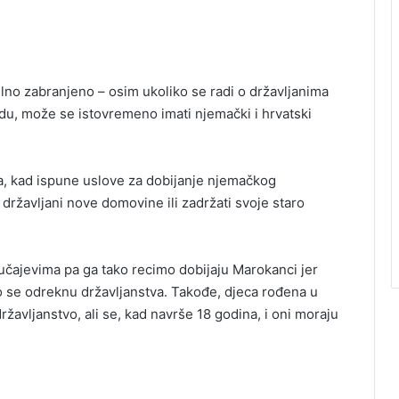
lno zabranjeno – osim ukoliko se radi o državljanima
du, može se istovremeno imati njemački i hrvatski
da, kad ispune uslove za dobijanje njemačkog
 državljani nove domovine ili zadržati svoje staro
učajevima pa ga tako recimo dobijaju Marokanci jer
o se odreknu državljanstva. Takođe, djeca rođena u
vljanstvo, ali se, kad navrše 18 godina, i oni moraju