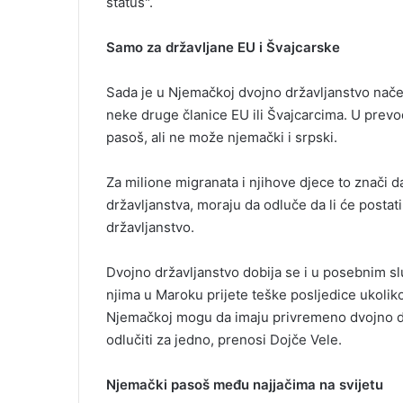
status".
Samo za državljane EU i Švajcarske
Sada je u Njemačkoj dvojno državljanstvo nače
neke druge članice EU ili Švajcarcima. U prevo
pasoš, ali ne može njemački i srpski.
Za milione migranata i njihove djece to znači 
državljanstva, moraju da odluče da li će postati
državljanstvo.
Dvojno državljanstvo dobija se i u posebnim sl
njima u Maroku prijete teške posljedice ukolik
Njemačkoj mogu da imaju privremeno dvojno drža
odlučiti za jedno, prenosi Dojče Vele.
Njemački pasoš među najjačima na svijetu