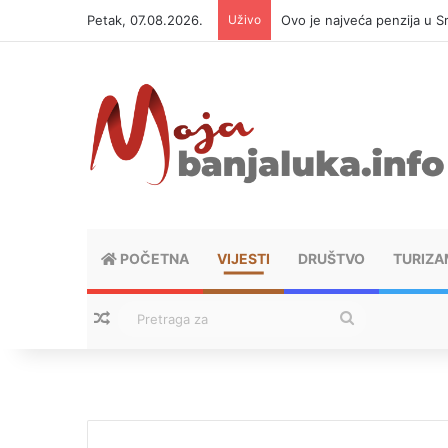
Petak, 07.08.2026.
Uživo
Ovo je najveća penzija u S
POČETNA
VIJESTI
DRUŠTVO
TURIZA
Nasumični tekstovi
Pretraga
za