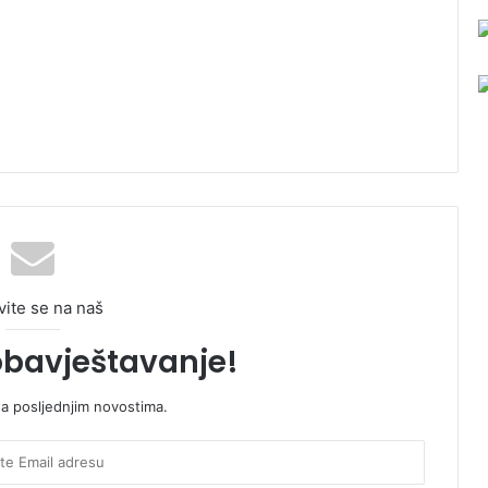
vite se na naš
obavještavanje!
sa posljednjim novostima.