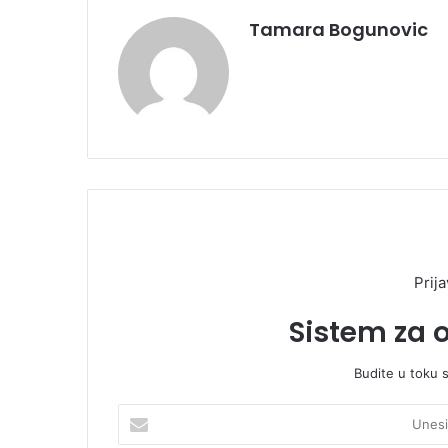
Tamara Bogunovic
Prija
Sistem za 
Budite u toku 
U
n