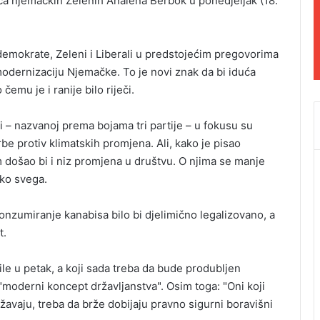
fica njemačkih Zelenih Analena Berbok u ponedjeljak (18.
demokrate, Zeleni i Liberali u predstojećim pregovorima
modernizaciju Njemačke. To je novi znak da bi iduća
emu je i ranije bilo riječi.
i – nazvanoj prema bojama tri partije – u fokusu su
be protiv klimatskih promjena. Ali, kako je pisao
 došao bi i niz promjena u društvu. O njima se manje
oko svega.
konzumiranje kanabisa bilo bi djelimično legalizovano, a
t.
le u petak, a koji sada treba da bude produbljen
"moderni koncept državljanstva". Osim toga: "Oni koji
žavaju, treba da brže dobijaju pravno sigurni boravišni