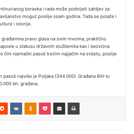
ntinuiranog boravka i rada može podnijeti zahtjev za
žavljanstvo moguć poslije osam godina. Tada se polaže i
ture i istorije.
 građanima pravo glasa na svim nivoima, praktično
posle u statusu državnih službenika kao i bezvizna
 To čini njemački pasoš trećim najjačim na svijetu, poslije
 pasoš najviše je Poljaka (344.000). Građana BiH tu
0.000 bh. građana.
Reddit
VKontakte
Odnoklassniki
Pocket
Podijeli putem Emaila
Odštampaj