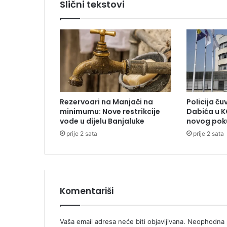
Slični tekstovi
v
o
z
a
t
v
a
r
a
Rezervoari na Manjači na
Policija č
?
minimumu: Nove restrikcije
Dabića u K
vode u dijelu Banjaluke
novog pok
prije 2 sata
prije 2 sata
Komentariši
Vaša email adresa neće biti objavljivana.
Neophodna p