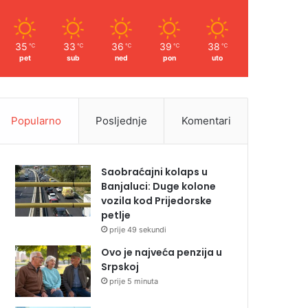
35
33
36
39
38
℃
℃
℃
℃
℃
pet
sub
ned
pon
uto
Popularno
Posljednje
Komentari
Saobraćajni kolaps u
Banjaluci: Duge kolone
vozila kod Prijedorske
petlje
prije 49 sekundi
Ovo je najveća penzija u
Srpskoj
prije 5 minuta