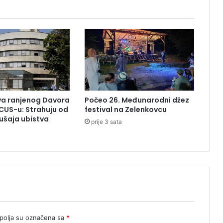
i
j
e
k
z
a
m
n
o
uva ranjenog Davora
Počeo 26. Međunarodni džez
g
CUS-u: Strahuju od
festival na Zelenkovcu
e
ušaja ubistva
prije 3 sata
b
o
l
e
s
t
i
olja su označena sa
*