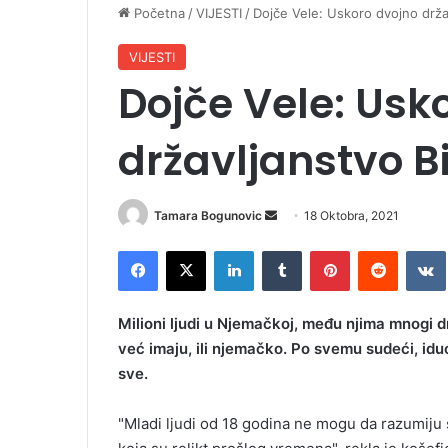
Početna
/
VIJESTI
/
Dojče Vele: Uskoro dvojno drža
VIJESTI
Dojče Vele: Usk
državljanstvo B
Tamara Bogunovic
S
18 Oktobra, 2021
e
Facebook
X
LinkedIn
Tumblr
Pinterest
Reddit
VK
n
d
a
Milioni ljudi u Njemačkoj, među njima mnogi dr
n
već imaju, ili njemačko. Po svemu sudeći, id
e
sve.
m
a
"Mladi ljudi od 18 godina ne mogu da razumiju 
i