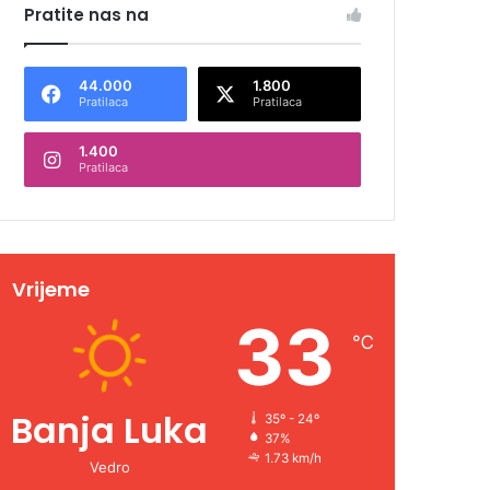
Pratite nas na
44.000
1.800
Pratilaca
Pratilaca
1.400
Pratilaca
Vrijeme
33
℃
Banja Luka
35º - 24º
37%
1.73 km/h
Vedro