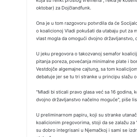
koja su relikt prošlog vremena", rekla je koše
l
oktobar) za Dojčlandfunk.
Ona je u tom razgovoru potvrdila da će Socijal
o koalicionoj Vladi pokušati da utabaju put za 
vlast mogla da omogući dvojno državljanstvo, o č
U jeku pregovora o takozvanoj semafor koalicij
pitanja poreza, povećanja minimalne plate i bor
Vestdojče algemajne cajtung, sa tom koalicijom
debatuje jer se tu tri stranke u principu slažu 
"Mladi bi sticali pravo glasa već sa 16 godina, 
dvojno državljanstvo načelno moguće", piše lis
U preliminarnom papiru, koji su stranke utanači
koalicionim pregovorima, stoji da se zalažu za 
su dobro integrisani u Njemačkoj i sami se izdr