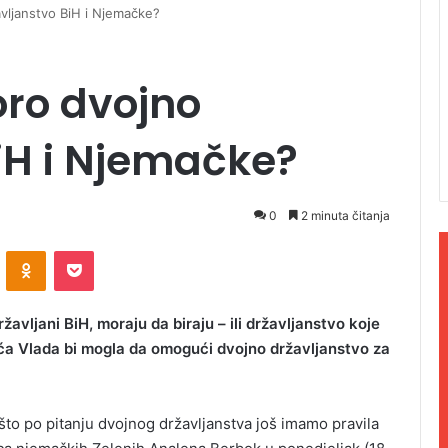
vljanstvo BiH i Njemačke?
oro dvojno
iH i Njemačke?
0
2 minuta čitanja
ontakte
Odnoklassniki
Pocket
žavljani BiH, moraju da biraju – ili državljanstvo koje
uća Vlada bi mogla da omogući dvojno državljanstvo za
što po pitanju dvojnog državljanstva još imamo pravila