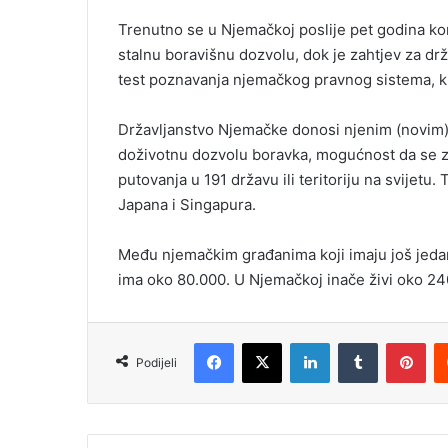
Trenutno se u Njemačkoj poslije pet godina ko
stalnu boravišnu dozvolu, dok je zahtjev za dr
test poznavanja njemačkog pravnog sistema, kul
Državljanstvo Njemačke donosi njenim (novim)
doživotnu dozvolu boravka, mogućnost da se za
putovanja u 191 državu ili teritoriju na svijetu.
Japana i Singapura.
Među njemačkim građanima koji imaju još jedan
ima oko 80.000. U Njemačkoj inače živi oko 24
Facebook
X
LinkedIn
Tumblr
Pinterest
Podijeli