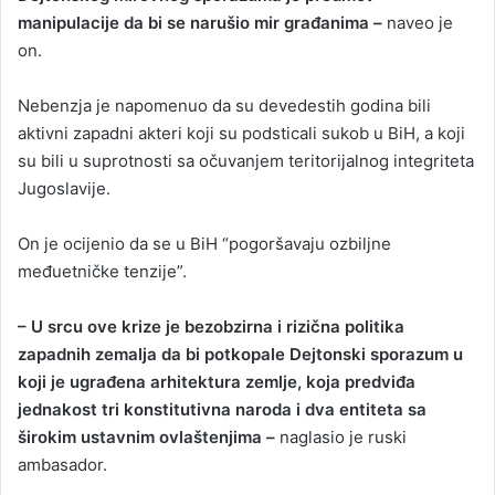
manipulacije da bi se narušio mir građanima –
naveo je
on.
Nebenzja je napomenuo da su devedestih godina bili
aktivni zapadni akteri koji su podsticali sukob u BiH, a koji
su bili u suprotnosti sa očuvanjem teritorijalnog integriteta
Jugoslavije.
On je ocijenio da se u BiH “pogoršavaju ozbiljne
međuetničke tenzije”.
– U srcu ove krize je bezobzirna i rizična politika
zapadnih zemalja da bi potkopale Dejtonski sporazum u
koji je ugrađena arhitektura zemlje, koja predviđa
jednakost tri konstitutivna naroda i dva entiteta sa
širokim ustavnim ovlaštenjima –
naglasio je ruski
ambasador.