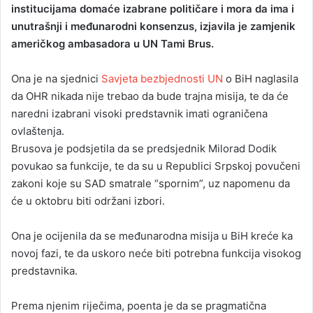
institucijama domaće izabrane političare i mora da ima i
unutrašnji i međunarodni konsenzus, izjavila je zamjenik
američkog ambasadora u UN Tami Brus.
Ona je na sjednici
Savjeta bezbjednosti UN
o BiH naglasila
da OHR nikada nije trebao da bude trajna misija, te da će
naredni izabrani visoki predstavnik imati ograničena
ovlaštenja.
Brusova je podsjetila da se predsjednik Milorad Dodik
povukao sa funkcije, te da su u Republici Srpskoj povučeni
zakoni koje su SAD smatrale “spornim”, uz napomenu da
će u oktobru biti održani izbori.
Ona je ocijenila da se međunarodna misija u BiH kreće ka
novoj fazi, te da uskoro neće biti potrebna funkcija visokog
predstavnika.
Prema njenim riječima, poenta je da se pragmatična