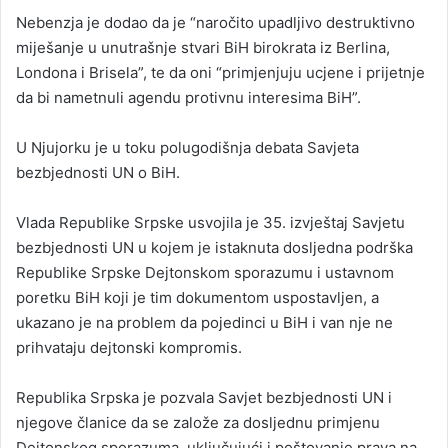
Nebenzja je dodao da je “naročito upadljivo destruktivno
miješanje u unutrašnje stvari BiH birokrata iz Berlina,
Londona i Brisela”, te da oni “primjenjuju ucjene i prijetnje
da bi nametnuli agendu protivnu interesima BiH”.
U Njujorku je u toku polugodišnja debata Savjeta
bezbjednosti UN o BiH.
Vlada Republike Srpske usvojila je 35. izvještaj Savjetu
bezbjednosti UN u kojem je istaknuta dosljedna podrška
Republike Srpske Dejtonskom sporazumu i ustavnom
poretku BiH koji je tim dokumentom uspostavljen, a
ukazano je na problem da pojedinci u BiH i van nje ne
prihvataju dejtonski kompromis.
Republika Srpska je pozvala Savjet bezbjednosti UN i
njegove članice da se založe za dosljednu primjenu
Dejtonskog sporazuma, uključujući i poštovanje prava na