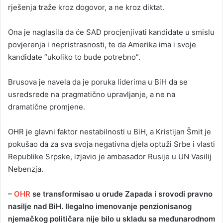
rješenja traže kroz dogovor, a ne kroz diktat.
Ona je naglasila da će SAD procjenjivati kandidate u smislu
povjerenja i nepristrasnosti, te da Amerika ima i svoje
kandidate “ukoliko to bude potrebno”.
Brusova je navela da je poruka liderima u BiH da se
usredsrede na pragmatično upravljanje, a ne na
dramatične promjene.
OHR je glavni faktor nestabilnosti u BiH, a Kristijan Šmit je
pokušao da za sva svoja negativna djela optuži Srbe i vlasti
Republike Srpske, izjavio je ambasador Rusije u UN Vasilij
Nebenzja.
–
OHR
se transformisao u oruđe Zapada i srovodi pravno
nasilje nad BiH. Ilegalno imenovanje penzionisanog
njemačkog političara nije bilo u skladu sa međunarodnom