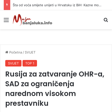
Šta od voća smijete unijeti u Hrvatsku iz BiH: Kazne mogu dostići 13.260 evra
Meni
P
Početna
/
SVIJET
SVIJET
TOP 1
Rusija za zatvaranje OHR-a,
SAD za ograničenja
narednom visokom
prestavniku