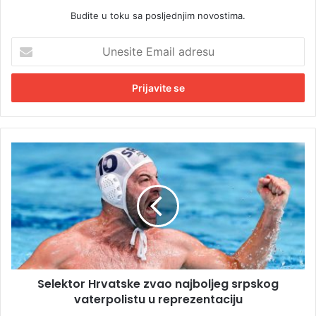
Budite u toku sa posljednjim novostima.
U
n
e
s
i
t
e
E
S
m
e
a
l
i
e
l
k
a
t
d
o
r
r
e
H
s
Selektor Hrvatske zvao najboljeg srpskog
r
u
vaterpolistu u reprezentaciju
v
a