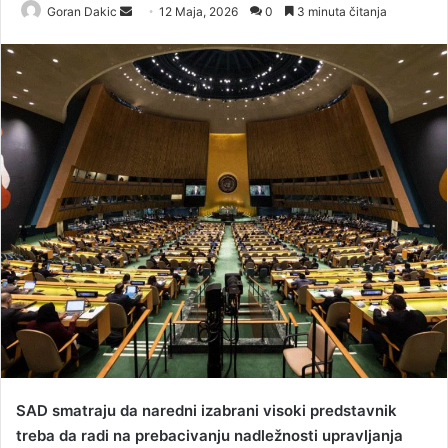
Goran Dakic
S
12 Maja, 2026
0
3 minuta čitanja
e
n
d
a
n
e
m
a
i
l
SAD smatraju da naredni izabrani visoki predstavnik
treba da radi na prebacivanju nadležnosti upravljanja