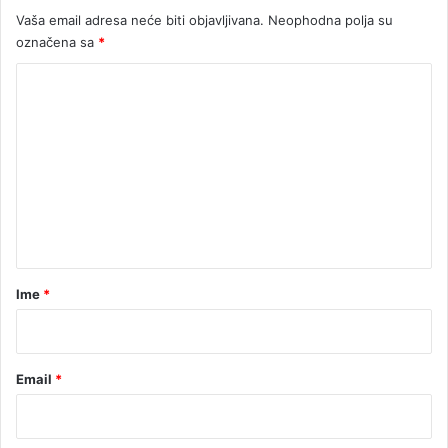
z
Vaša email adresa neće biti objavljivana.
Neophodna polja su
e
označena sa
*
n
t
K
a
c
o
i
m
j
e
u
n
t
a
r
Ime
*
*
Email
*