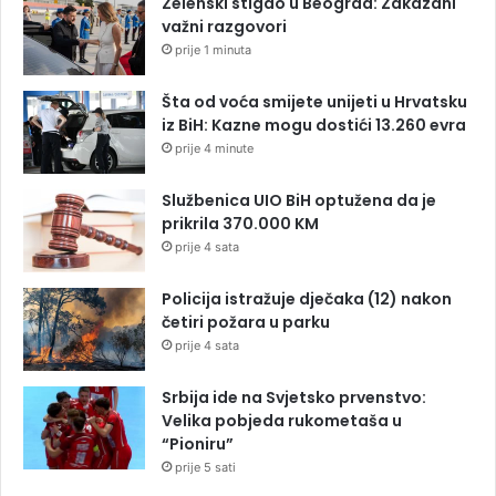
Zelenski stigao u Beograd: Zakazani
važni razgovori
prije 1 minuta
Šta od voća smijete unijeti u Hrvatsku
iz BiH: Kazne mogu dostići 13.260 evra
prije 4 minute
Službenica UIO BiH optužena da je
prikrila 370.000 KM
prije 4 sata
Policija istražuje dječaka (12) nakon
četiri požara u parku
prije 4 sata
Srbija ide na Svjetsko prvenstvo:
Velika pobjeda rukometaša u
“Pioniru”
prije 5 sati