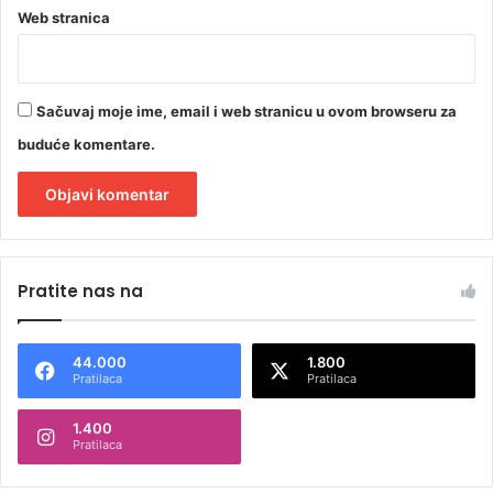
Web stranica
Sačuvaj moje ime, email i web stranicu u ovom browseru za
buduće komentare.
A
l
Pratite nas na
t
e
44.000
1.800
r
Pratilaca
Pratilaca
n
1.400
a
Pratilaca
t