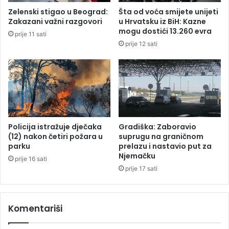
k
o
Zelenski stigao u Beograd:
Šta od voća smijete unijeti
o
k
Zakazani važni razgovori
u Hrvatsku iz BiH: Kazne
g
o
mogu dostići 13.260 evra
prije 11 sati
v
š
prije 12 sati
a
a
t
r
e
k
r
a
p
š
o
M
l
e
i
m
Policija istražuje dječaka
Gradiška: Zaboravio
s
f
(12) nakon četiri požara u
suprugu na graničnom
t
parku
prelazu i nastavio put za
i
Njemačku
u
s
prije 16 sati
u
a
prije 17 sati
r
e
p
Komentariši
r
e