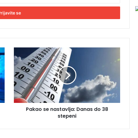
P
a
k
a
o
s
e
n
a
Pakao se nastavlja: Danas do 38
s
stepeni
t
a
v
l