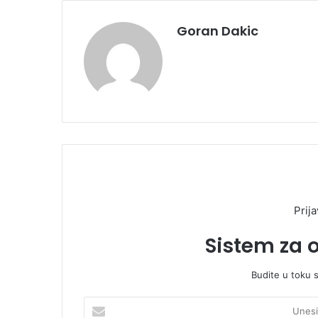
Goran Dakic
Prija
Sistem za 
Budite u toku 
U