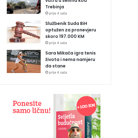
vatru u selima kod
Trebinja
prije 4 sata
Službenik Suda BiH
optužen za pronevjeru
skoro 197.000 KM
prije 4 sata
Sara Mikača igra tenis
života i nema namjeru
da stane
prije 4 sata