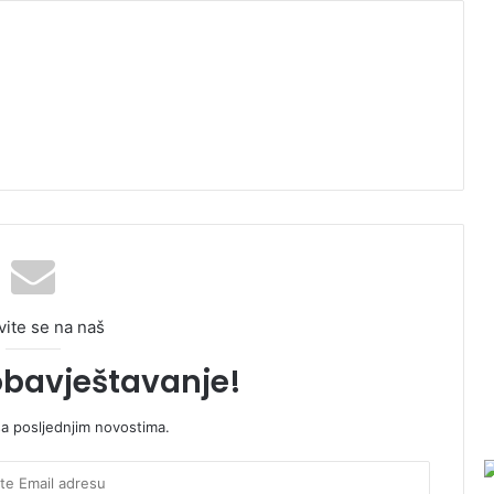
vite se na naš
obavještavanje!
sa posljednjim novostima.