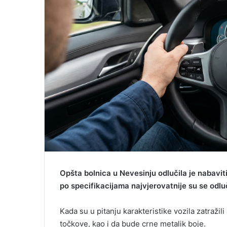
l
Opšta bolnica u Nevesinju odlučila je nabavi
po specifikacijama najvjerovatnije su se odl
Kada su u pitanju karakteristike vozila zatraži
točkove, kao i da bude crne metalik boje.