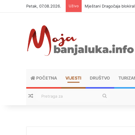
Petak, 07.08.2026.
Uživo
Helikopter ponovo gasi vat
POČETNA
VIJESTI
DRUŠTVO
TURIZA
Nasumični tekstovi
Pretraga
za