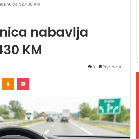
imuzinu od 92.430 KM
nica nabavlja
.430 KM
0
Prije minut
ontakte
Odnoklassniki
Pocket