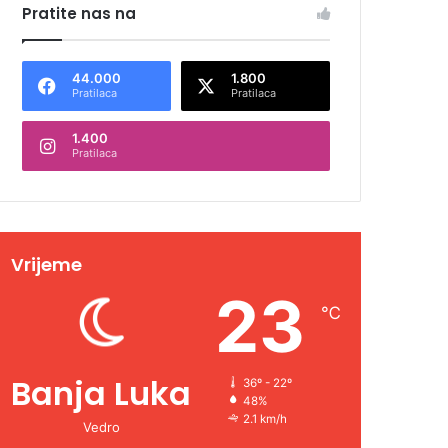
Pratite nas na
44.000
1.800
Pratilaca
Pratilaca
1.400
Pratilaca
Vrijeme
23
℃
Banja Luka
36º - 22º
48%
2.1 km/h
Vedro