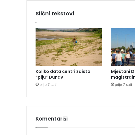
t
p
Slični tekstovi
r
e
v
i
š
e
v
e
ž
Koliko data centri zaista
Mještani D
e
“piju” Dunav
magistraln
z
prije 7 sati
prije 7 sati
a
u
s
p
j
e
Komentariši
h
,