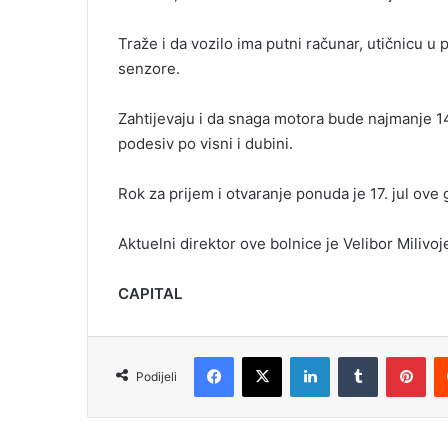
Traže i da vozilo ima putni računar, utičnicu u pr
senzore.
Zahtijevaju i da snaga motora bude najmanje 140
podesiv po visni i dubini.
Rok za prijem i otvaranje ponuda je 17. jul ove 
Aktuelni direktor ove bolnice je Velibor Milivoj
CAPITAL
Facebook
X
LinkedIn
Tumblr
Pinterest
Podijeli