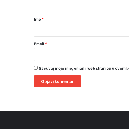
t
a
r
Ime
*
*
Email
*
Sačuvaj moje ime, email i web stranicu u ovom 
A
l
t
e
r