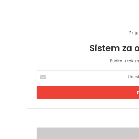
Prija
Sistem za 
Budite u toku 
U
n
e
s
i
t
e
E
m
I
a
z
i