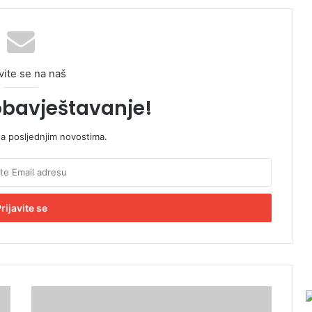
vite se na naš
obavještavanje!
sa posljednjim novostima.
M
o