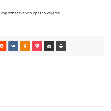
, koji označava vrlo opasno vrijeme.
Reddit
VKontakte
Odnoklassniki
Pocket
Podijeli putem Emaila
Odštampaj