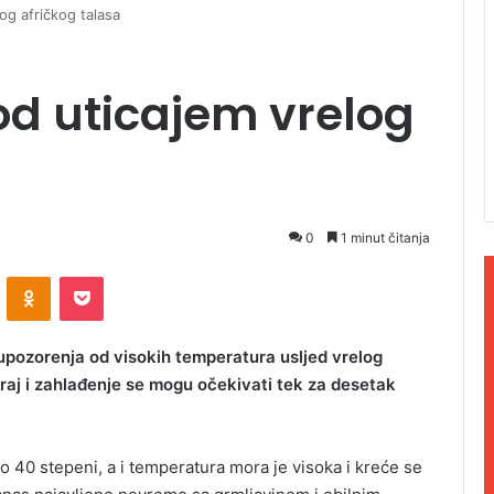
og afričkog talasa
pod uticajem vrelog
0
1 minut čitanja
ontakte
Odnoklassniki
Pocket
upozorenja od visokih temperatura usljed vrelog
 kraj i zahlađenje se mogu očekivati tek za desetak
40 stepeni, a i temperatura mora je visoka i kreće se