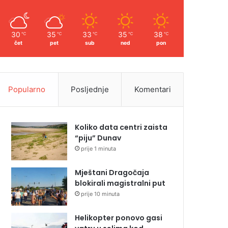
30
35
33
35
38
℃
℃
℃
℃
℃
čet
pet
sub
ned
pon
Popularno
Posljednje
Komentari
Koliko data centri zaista
“piju” Dunav
prije 1 minuta
Mještani Dragočaja
blokirali magistralni put
prije 10 minuta
Helikopter ponovo gasi