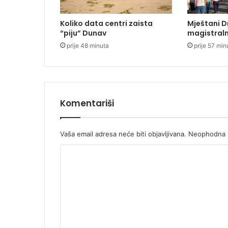
d
u
Koliko data centri zaista
Mještani D
p
“piju” Dunav
magistraln
a
prije 48 minuta
prije 57 min
z
a
p
a
l
i
Komentariši
o
a
u
Vaša email adresa neće biti objavljivana.
Neophodna p
t
K
o
m
o
o
m
b
i
e
l
n