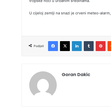
tropske noći u urbanim sredinama.
U cijeloj zemlji na snazi je crveni meteo-alarm
Facebook
X
LinkedIn
Tumblr
Pinterest
Podijeli
Goran Dakic