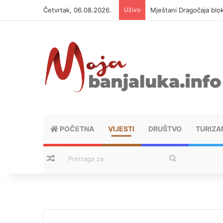
Četvrtak, 06.08.2026.
Uživo
Mještani Dragočaja bloki
POČETNA
VIJESTI
DRUŠTVO
TURIZA
Nasumični tekstovi
Pretraga
za