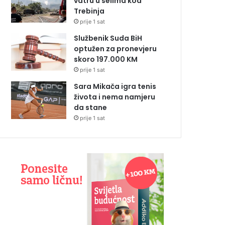
vatru u selima kod
Trebinja
prije 1 sat
Službenik Suda BiH
optužen za pronevjeru
skoro 197.000 KM
prije 1 sat
Sara Mikača igra tenis
života i nema namjeru
da stane
prije 1 sat