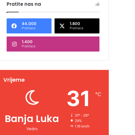
Pratite nas na
44.000
1.800
Pratilaca
Pratilaca
1.400
Pratilaca
Vrijeme
31
℃
Banja Luka
31º - 28º
29%
1.16 km/h
Vedro