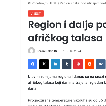
Početna
/
VIJESTI
/
Region i dalje pod uticajem vrel
VIJESTI
Region i dalje 
afričkog talasa
Goran Dakic
S
15 Jula, 2024
e
Facebook
X
LinkedIn
Tumblr
Pinterest
Reddit
VK
n
d
a
U svim zemljama regiona i danas su na snazi 
n
afričkog talasa koji danima traje, a izgledan
e
dana.
m
a
Prognozirane temperature vazduha su od 35 do 
i