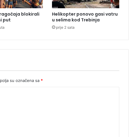
g
i
ragočaja blokirali
Helikopter ponovo gasi vatru
n
i put
u selima kod Trebinja
u
uta
prije 2 sata
o
olja su označena sa
*