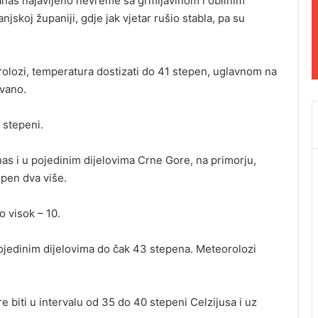
danas najavljeno nevreme sa grmljavinom i obilnim
jskoj županiji, gdje jak vjetar rušio stabla, pa su
rolozi, temperatura dostizati do 41 stepen, uglavnom na
ovano.
 stepeni.
s i u pojedinim dijelovima Crne Gore, na primorju,
epen dva više.
 visok – 10.
pojedinim dijelovima do čak 43 stepena. Meteorolozi
 biti u intervalu od 35 do 40 stepeni Celzijusa i uz