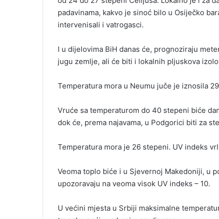
od 24 do 27 stepeni Celijusa. Lokalno je i za 
l
padavinama, kakvo je sinoć bilo u Osiječko baran
intervenisali i vatrogasci.
I u dijelovima BiH danas će, prognoziraju mete
jugu zemlje, ali će biti i lokalnih pljuskova izol
Temperatura mora u Neumu juče je iznosila 29
Vruće sa temperaturom do 40 stepeni biće dana
dok će, prema najavama, u Podgorici biti za st
Temperatura mora je 26 stepeni. UV indeks vrlo
Veoma toplo biće i u Sjevernoj Makedoniji, u 
upozoravaju na veoma visok UV indeks – 10.
U većini mjesta u Srbiji maksimalne temperature