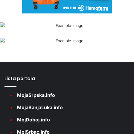
Lista portala
MojaSrpska.info
MojaBanjaLuka.info
MojDoboj.info
MojSrbac.info