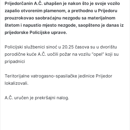
Prijedorčanin A.Č. uhapšen je nakon što je svoje vozilo
n
zapalio otvorenim plamenom, a prethodno u Prijedoru
d
prouzrokovao saobraćajnu nezgodu sa materijalnom
a
štetom i napustio mjesto nezgode, saopšteno je danas iz
n
prijedorske Policijske uprave.
e
m
a
Policijski službenici sinoć u 20.25 časova su u dvorištu
i
porodične kuće A.Č. uočili požar na vozilu “opel” koji su
l
pripadnici
Teritorijalne vatrogasno-spasilačke jedinice Prijedor
lokalizovali.
A.Č. uručen je prekršajni nalog.