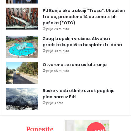
PU Banjaluka u akciji “Trasa”: Uhapšen
trojac, pronađeno 14 automatskih
pušaka (FOTO)
prije 28 minuta
Zbog tropskih vrućina: Akvana i
gradska kupališta besplatni tri dana
prije 39 minuta
Otvorena sezona asfaltiranja
prije 46 minuta
Ruske vlasti otkrile uzrok pogibije
planinara iz BiH
prije 3 sata