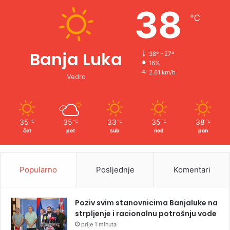
e
38
℃
:
Banja Luka
38º - 27º
16%
2.61 km/h
Vedro
35
35
33
35
38
℃
℃
℃
℃
℃
čet
pet
sub
ned
pon
Popularno
Posljednje
Komentari
Poziv svim stanovnicima Banjaluke na
strpljenje i racionalnu potrošnju vode
prije 1 minuta