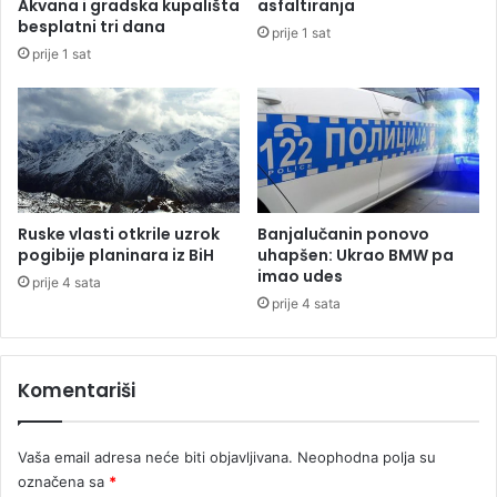
Akvana i gradska kupališta
asfaltiranja
r
besplatni tri dana
prije 1 sat
e
prije 1 sat
l
o
g
a
f
r
i
č
Ruske vlasti otkrile uzrok
Banjalučanin ponovo
k
pogibije planinara iz BiH
uhapšen: Ukrao BMW pa
o
imao udes
prije 4 sata
g
prije 4 sata
t
a
l
Komentariši
a
s
a
Vaša email adresa neće biti objavljivana.
Neophodna polja su
označena sa
*