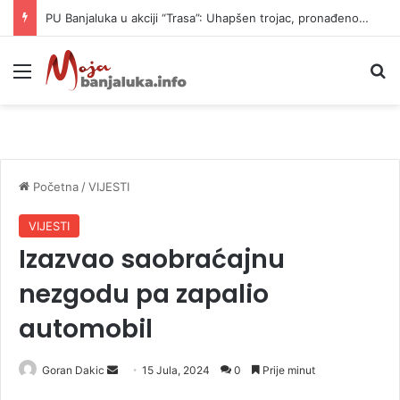
PU Banjaluka u akciji “Trasa”: Uhapšen trojac, pronađeno 14 automatskih pušaka (FOTO)
Meni
P
Početna
/
VIJESTI
VIJESTI
Izazvao saobraćajnu
nezgodu pa zapalio
automobil
Goran Dakic
S
15 Jula, 2024
0
Prije minut
e