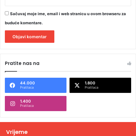
Sačuvaj moje ime, email i web stranicu u ovom browseru za
buduće komentare.
A
l
Pratite nas na
t
e
44.000
1.800
r
Pratilaca
Pratilaca
n
1.400
a
Pratilaca
t
i
v
Vrijeme