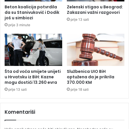
a
H
Beton koalicija potvrdila
Zelenski stigao u Beograd:
č
r
da su Stanivuković i Dodik
Zakazani važni razgovori
i
v
još u simbiozi
prije 13 sati
m
a
prije 3 minute
a
t
s
k
o
j
i
C
r
Šta od voća smijete unijeti
Službenica UIO BiH
n
u Hrvatsku iz BiH: Kazne
optužena da je prikrila
mogu dostići 13.260 evra
370.000 KM
o
j
prije 13 sati
prije 18 sati
G
o
r
Komentariši
i