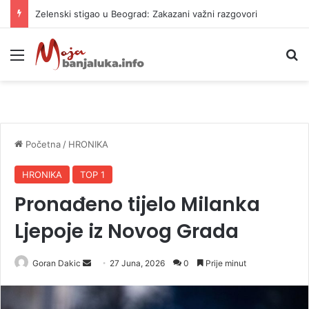
Zelenski stigao u Beograd: Zakazani važni razgovori
Meni
P
Početna
/
HRONIKA
HRONIKA
TOP 1
Pronađeno tijelo Milanka
Ljepoje iz Novog Grada
Goran Dakic
S
27 Juna, 2026
0
Prije minut
e
n