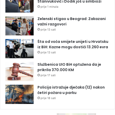
Stanivuković i Dodik još u simbiozi
prije 1 minuta
Zelenski stigao u Beograd: Zakazani
važni razgovori
prije 13 sati
Šta od voća smijete unijeti u Hrvatsku
iz BiH: Kazne mogu dostići 13.260 evra
prije 13 sati
Službenica UIO BiH optužena da je
prikrila 370.000 KM
prije 17 sati
Policija istražuje dječaka (12) nakon
četiri požara u parku
prije 18 sati