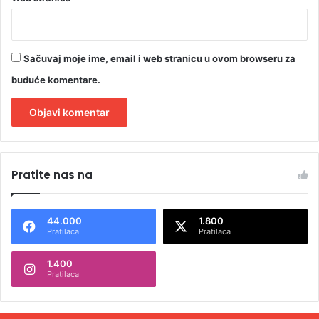
Sačuvaj moje ime, email i web stranicu u ovom browseru za
buduće komentare.
A
l
Pratite nas na
t
e
44.000
1.800
r
Pratilaca
Pratilaca
n
1.400
a
Pratilaca
t
i