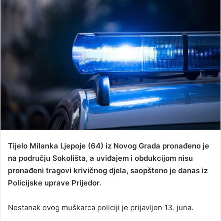
d
a
n
e
m
a
i
l
Tijelo Milanka Ljepoje (64) iz Novog Grada pronađeno je
na području Sokolišta, a uviđajem i obdukcijom nisu
pronađeni tragovi krivičnog djela, saopšteno je danas iz
Policijske uprave Prijedor.
Nestanak ovog muškarca policiji je prijavljen 13. juna.