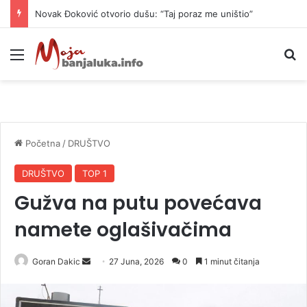
Novak Đoković otvorio dušu: “Taj poraz me uništio”
Meni
P
Početna
/
DRUŠTVO
DRUŠTVO
TOP 1
Gužva na putu povećava
namete oglašivačima
Goran Dakic
S
27 Juna, 2026
0
1 minut čitanja
e
n