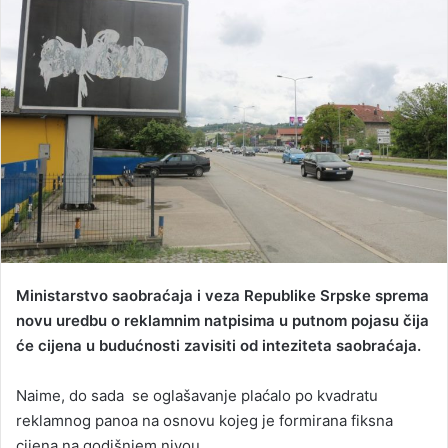
d
a
n
e
m
a
i
l
Ministarstvo saobraćaja i veza Republike Srpske sprema
novu uredbu o reklamnim natpisima u putnom pojasu čija
će cijena u budućnosti zavisiti od inteziteta saobraćaja.
Naime, do sada se oglašavanje plaćalo po kvadratu
reklamnog panoa na osnovu kojeg je formirana fiksna
cijena na godišnjem nivou.