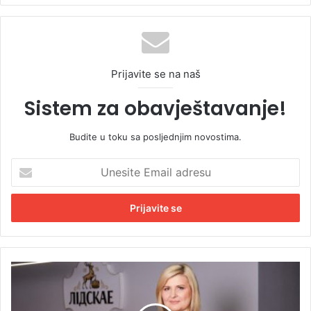
Prijavite se na naš
Sistem za obavještavanje!
Budite u toku sa posljednjim novostima.
U
n
e
s
i
t
e
E
B
m
a
a
n
i