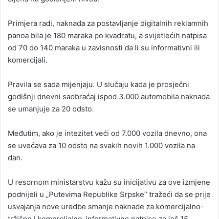
Primjera radi, naknada za postavljanje digitalnih reklamnih
panoa bila je 180 maraka po kvadratu, a svijetlećih natpisa
od 70 do 140 maraka u zavisnosti da li su informativni ili
komercijali.
Pravila se sada mijenjaju. U slučaju kada je prosječni
godišnji dnevni saobraćaj ispod 3.000 automobila naknada
se umanjuje za 20 odsto.
Međutim, ako je intezitet veći od 7.000 vozila dnevno, ona
se uvećava za 10 odsto na svakih novih 1.000 vozila na
dan.
U resornom ministarstvu kažu su inicijativu za ove izmjene
podnijeli u „Putevima Republike Srpske“ tražeći da se prije
usvajanja nove uredbe smanje naknade za komercijalno-
tržišne i komercijalno-informativne natpise za još 15