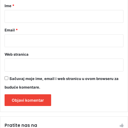
r
Ime
*
*
Email
*
Web stranica
Sačuvaj moje ime, email i web stranicu u ovom browseru za
buduće komentare.
A
l
Pratite nas na
t