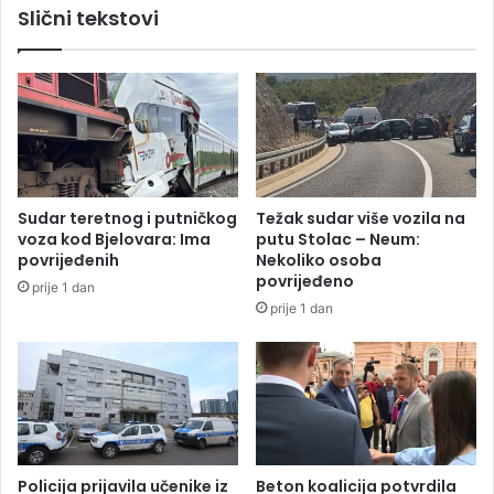
Slični tekstovi
e
l
n
o
e
M
r
i
a
l
l
a
n
n
o
k
g
a
Sudar teretnog i putničkog
Težak sudar više vozila na
d
L
voza kod Bjelovara: Ima
putu Stolac – Neum:
i
j
povrijeđenih
Nekoliko osoba
r
e
povrijeđeno
prije 1 dan
e
p
prije 1 dan
k
o
t
j
o
e
r
i
a
z
N
o
v
Policija prijavila učenike iz
Beton koalicija potvrdila