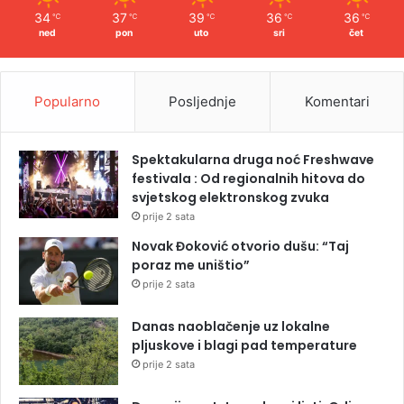
34
37
39
36
36
℃
℃
℃
℃
℃
ned
pon
uto
sri
čet
Popularno
Posljednje
Komentari
Spektakularna druga noć Freshwave
festivala : Od regionalnih hitova do
svjetskog elektronskog zvuka
prije 2 sata
Novak Đoković otvorio dušu: “Taj
poraz me uništio”
prije 2 sata
Danas naoblačenje uz lokalne
pljuskove i blagi pad temperature
prije 2 sata