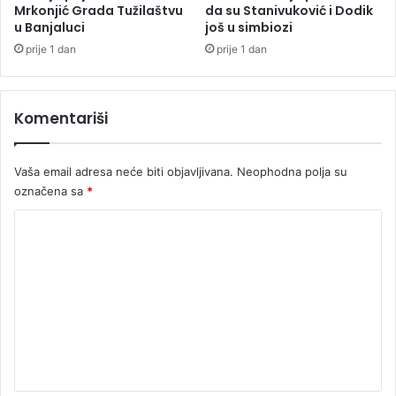
Mrkonjić Grada Tužilaštvu
da su Stanivuković i Dodik
o
u Banjaluci
još u simbiozi
g
G
prije 1 dan
prije 1 dan
r
a
d
Komentariši
a
Vaša email adresa neće biti objavljivana.
Neophodna polja su
označena sa
*
K
o
m
e
n
t
a