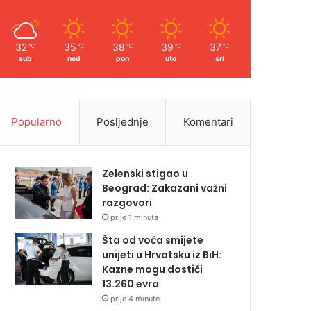
32
35
38
39
37
℃
℃
℃
℃
℃
sub
ned
pon
uto
sri
Popularno
Posljednje
Komentari
Zelenski stigao u
Beograd: Zakazani važni
razgovori
prije 1 minuta
Šta od voća smijete
unijeti u Hrvatsku iz BiH:
Kazne mogu dostići
13.260 evra
prije 4 minute