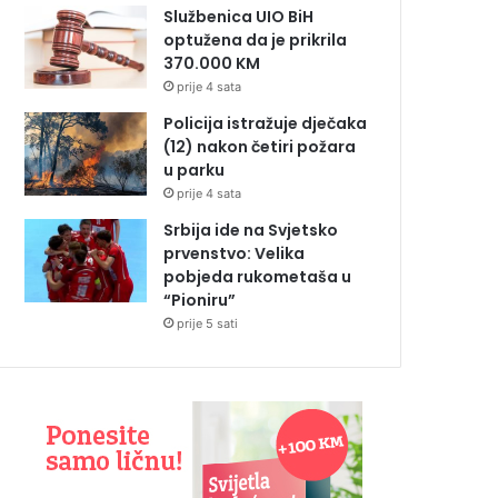
Službenica UIO BiH
optužena da je prikrila
370.000 KM
prije 4 sata
Policija istražuje dječaka
(12) nakon četiri požara
u parku
prije 4 sata
Srbija ide na Svjetsko
prvenstvo: Velika
pobjeda rukometaša u
“Pioniru”
prije 5 sati