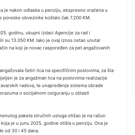
ja je nakon odlaska u penziju, ekspresno vraćena u
 je poreske obveznike koštalo čak 7.200 KM.
5. godinu, ukupni izdaci Agencije za rad i
li su 13.050 KM. Iako je ovaj iznos ostao unutar
čin na koji je novac raspoređen za pet angažovanih
ngažovala četiri lica na specifičnim poslovima, za šta
eljen je za angažman lica na poslovima realizacije
bravarskih radova, te unapređenje sistema obrade
razuma o socijalnom osiguranju u oblasti
enutog paketa stručnih usluga otišao je na račun
oja je u junu 2025. godine otišla u penziju. Ona je
e od 30 i 45 dana.