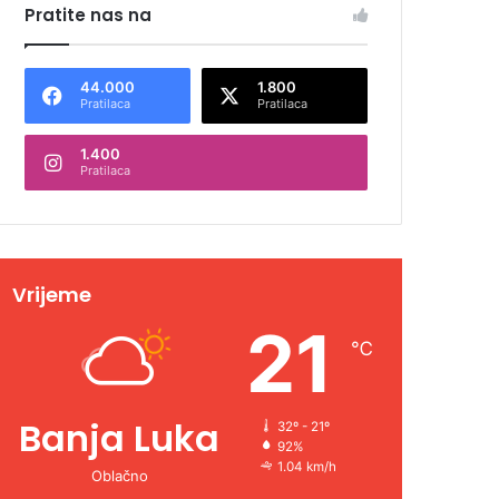
Pratite nas na
44.000
1.800
Pratilaca
Pratilaca
1.400
Pratilaca
Vrijeme
21
℃
Banja Luka
32º - 21º
92%
1.04 km/h
Oblačno