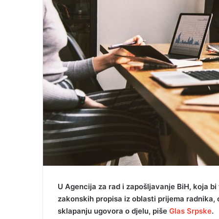
l
U Agencija za rad i zapošljavanje BiH, koja b
zakonskih propisa iz oblasti prijema radnika,
sklapanju ugovora o djelu, piše
Glas Srpske
.