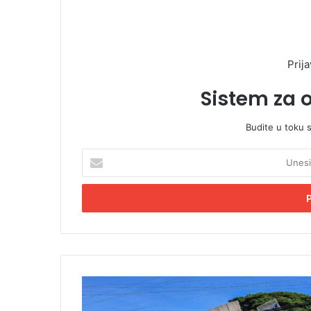
Prija
Sistem za 
Budite u toku 
U
n
e
s
i
t
e
E
m
B
a
r
i