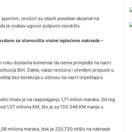
spornim, revizori su stavili poseban akcenat na
i da je ovakav ugovor potpuno neodrživ.
avdano sa stanovišta visine isplaćene naknade –
om roku dostavila komentar da nema primjedbi na nacrt
stitucija BiH. Dakle, nalaz revizora i utvrđeni propusti u
ještaj bez korekcija u odnosu na nacrt izvještaja o
odini imala je na raspolaganju 1,71 milion maraka. Od tog
i od 1,57 miliona KM, što je za 133.346 KM manje u
 1,08 miliona maraka, dok je 220.730 otišlo na naknade