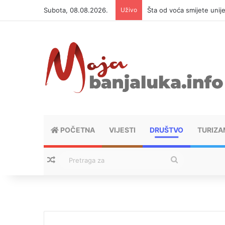
Subota, 08.08.2026.
Uživo
Šta od voća smijete unij
POČETNA
VIJESTI
DRUŠTVO
TURIZA
Nasumični tekstovi
Pretraga
za