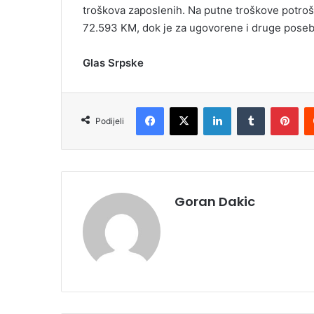
troškova zaposlenih. Na putne troškove potroš
72.593 KM, dok je za ugovorene i druge pose
Glas Srpske
Facebook
X
LinkedIn
Tumblr
Pinterest
Podijeli
Goran Dakic