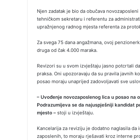
Njen zadatak je bio da obučava novozaposleni k
tehničkom sekretaru i referentu za administrat
upražnjenog radnog mjesta referenta za protoko
Za svega 75 dana angažmana, ovoj penzionerki
druga od čak 4.000 maraka.
Revizori su u svom izvještaju jasno potcrtali d
praksa. Oni upozoravaju da su pravila javnih k
posao moraju unaprijed zadovoljavati sve uslov
– Uvođenje novozaposlenog lica u posao na ova
Podrazumijeva se da najuspješniji kandidat p
mjesto –
stoji u izvještaju.
Kancelarija za reviziju je dodatno naglasila da 
zaposlenih, to moraju rješavati kroz interne p