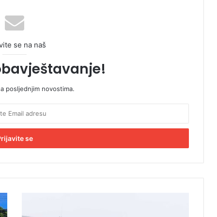
vite se na naš
obavještavanje!
sa posljednjim novostima.
D
a