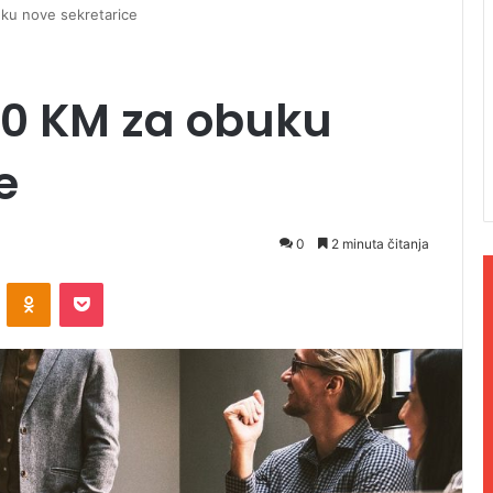
ku nove sekretarice
00 KM za obuku
e
0
2 minuta čitanja
ontakte
Odnoklassniki
Pocket