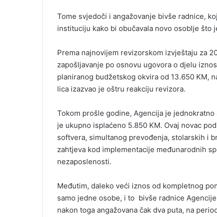
Tome svjedoči i angažovanje bivše radnice, ko
instituciju kako bi obučavala novo osoblje što
Prema najnovijem revizorskom izvještaju za 202
zapošljavanje po osnovu ugovora o djelu iznosi
planiranog budžetskog okvira od 13.650 KM, na
lica izazvao je oštru reakciju revizora.
Tokom prošle godine, Agencija je jednokratno a
je ukupno isplaćeno 5.850 KM. Ovaj novac podij
softvera, simultanog prevođenja, stolarskih i 
zahtjeva kod implementacije međunarodnih spo
nezaposlenosti.
Međutim, daleko veći iznos od kompletnog pom
samo jedne osobe, i to bivše radnice Agencije k
nakon toga angažovana čak dva puta, na period