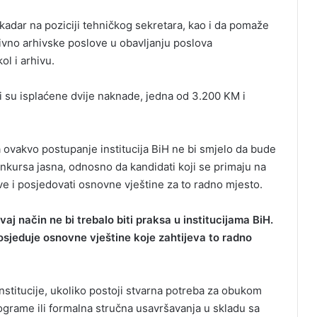
adar na poziciji tehničkog sekretara, kao i da pomaže
ivno arhivske poslove u obavljanju poslova
l i arhivu.
 su isplaćene dvije naknade, jedna od 3.200 KM i
a ovakvo postupanje institucija BiH ne bi smjelo da bude
onkursa jasna, odnosno da kandidati koji se primaju na
e i posjedovati osnovne vještine za to radno mjesto.
j način ne bi trebalo biti praksa u institucijama BiH.
osjeduje osnovne vještine koje zahtijeva to radno
institucije, ukoliko postoji stvarna potreba za obukom
rograme ili formalna stručna usavršavanja u skladu sa