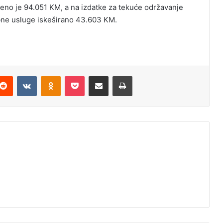
eno je 94.051 KM, a na izdatke za tekuće održavanje
bne usluge iskeširano 43.603 KM.
Reddit
VKontakte
Odnoklassniki
Pocket
Podijeli putem Emaila
Odštampaj