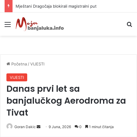
Helikopter ponovo gasi vatru u selima kod Trebinja
Meni
P
Početna
/
VIJESTI
VIJESTI
Danas prvi let sa
banjalučkog Aerodroma za
Tivat
Goran Dakic
S
9 Juna, 2026
0
1 minut čitanja
e