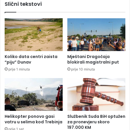
Slični tekstovi
n
b
o
e
v
n
e
a
s
p
e
u
k
t
r
o
e
v
Koliko data centri zaista
Mještani Dragočaja
t
a
“piju” Dunav
blokirali magistralni put
a
n
prije 1 minuta
prije 10 minuta
r
j
i
a
c
u
e
F
B
i
H
d
Helikopter ponovo gasi
Službenik Suda BiH optužen
u
vatru u selima kod Trebinja
za pronevjeru skoro
p
197.000 KM
prije 1 sat