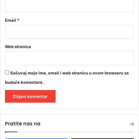
*
Email
*
Web stranica
Sačuvaj moje ime, email i web stranicu u ovom browseru za
buduće komentare.
A
l
Pratite nas na
t
e