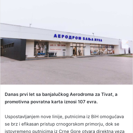
n
d
a
n
e
m
a
i
l
Danas prvi let sa banjalučkog Aerodroma za Tivat, a
promotivna povratna karta iznosi 107 evra.
Uspostavljanjem nove linije, putnicima iz BiH omogućava
se brz i efikasan pristup crnogorskom primorju, dok se
istovremeno putnicima iz Crne Gore otvara direktna veza