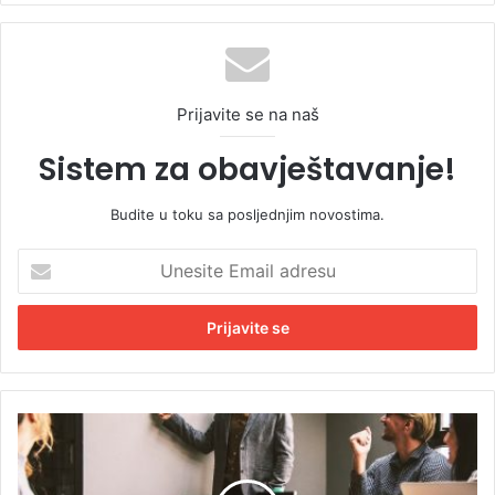
Prijavite se na naš
Sistem za obavještavanje!
Budite u toku sa posljednjim novostima.
U
n
e
s
i
t
e
E
P
m
e
a
n
i
z