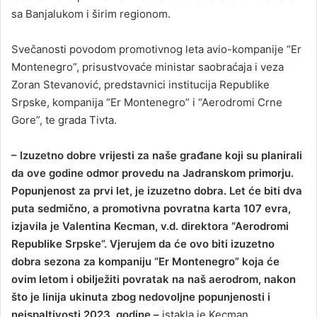
sa Banjalukom i širim regionom.
Svečanosti povodom promotivnog leta avio-kompanije “Er
Montenegro”, prisustvovaće ministar saobraćaja i veza
Zoran Stevanović, predstavnici institucija Republike
Srpske, kompanija “Er Montenegro” i “Aerodromi Crne
Gore”, te grada Tivta.
– Izuzetno dobre vrijesti za naše građane koji su planirali
da ove godine odmor provedu na Jadranskom primorju.
Popunjenost za prvi let, je izuzetno dobra. Let će biti dva
puta sedmično, a promotivna povratna karta 107 evra,
izjavila je Valentina Kecman, v.d. direktora “Aerodromi
Republike Srpske”. Vjerujem da će ovo biti izuzetno
dobra sezona za kompaniju “Er Montenegro” koja će
ovim letom i obilježiti povratak na naš aerodrom, nakon
što je linija ukinuta zbog nedovoljne popunjenosti i
neispaltivosti 2023. godine –
istakla je Kecman.