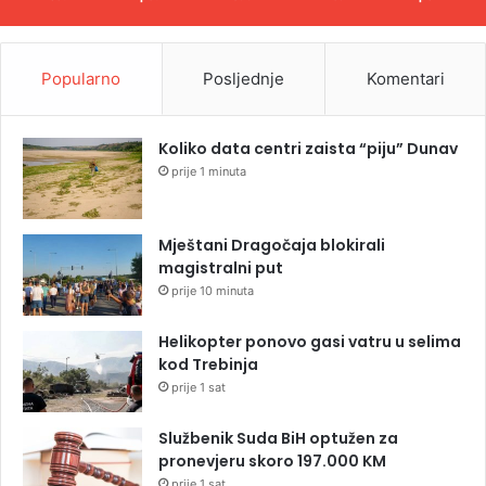
Popularno
Posljednje
Komentari
Koliko data centri zaista “piju” Dunav
prije 1 minuta
Mještani Dragočaja blokirali
magistralni put
prije 10 minuta
Helikopter ponovo gasi vatru u selima
kod Trebinja
prije 1 sat
Službenik Suda BiH optužen za
pronevjeru skoro 197.000 KM
prije 1 sat