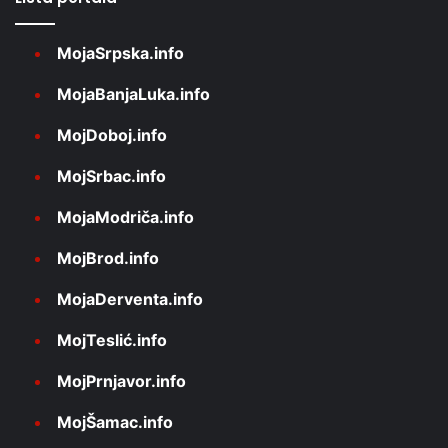
MojaSrpska.info
MojaBanjaLuka.info
MojDoboj.info
MojSrbac.info
MojaModriča.info
MojBrod.info
MojaDerventa.info
MojTeslić.info
MojPrnjavor.info
MojŠamac.info