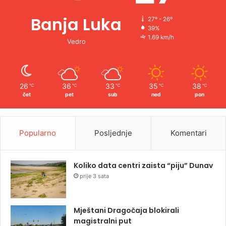
Banja Luka
27º - 26º
39%
1.69 km/h
Vedro
26
36
33
35
38
℃
℃
℃
℃
℃
čet
pet
sub
ned
pon
Popularno
Posljednje
Komentari
Koliko data centri zaista “piju” Dunav
prije 3 sata
Mještani Dragočaja blokirali
magistralni put