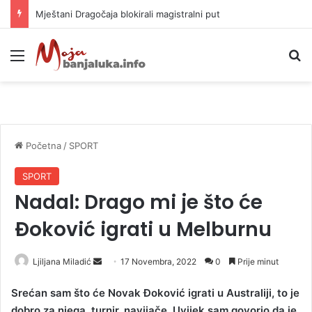
Mještani Dragočaja blokirali magistralni put
Meni
P
Početna
/
SPORT
SPORT
Nadal: Drago mi je što će
Ðoković igrati u Melburnu
Ljiljana Miladić
S
17 Novembra, 2022
0
Prije minut
e
Srećan sam što će Novak Ðoković igrati u Australiji, to je
n
dobro za njega, turnir, navijače. Uvijek sam govorio da je
d