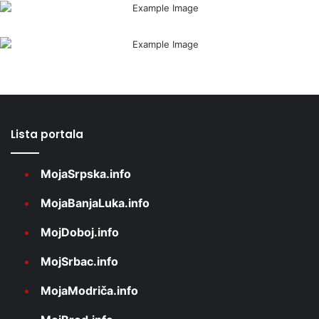
Lista portala
MojaSrpska.info
MojaBanjaLuka.info
MojDoboj.info
MojSrbac.info
MojaModriča.info