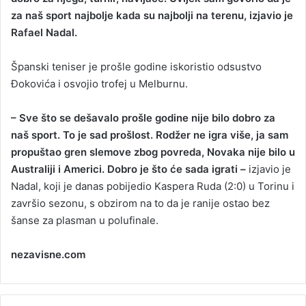
za naš sport najbolje kada su najbolji na terenu, izjavio je
a
Rafael Nadal.
n
e
Španski teniser je prošle godine iskoristio odsustvo
m
a
Ðokovića i osvojio trofej u Melburnu.
i
l
– Sve što se dešavalo prošle godine nije bilo dobro za
naš sport. To je sad prošlost. Rodžer ne igra više, ja sam
propuštao gren slemove zbog povreda, Novaka nije bilo u
Australiji i Americi. Dobro je što će sada igrati –
izjavio je
Nadal, koji je danas pobijedio Kaspera Ruda (2:0) u Torinu i
završio sezonu, s obzirom na to da je ranije ostao bez
šanse za plasman u polufinale.
nezavisne.com