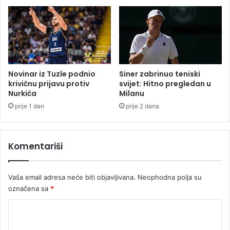
Novinar iz Tuzle podnio
Siner zabrinuo teniski
krivičnu prijavu protiv
svijet: Hitno pregledan u
Nurkića
Milanu
prije 1 dan
prije 2 dana
Komentariši
Vaša email adresa neće biti objavljivana.
Neophodna polja su
označena sa
*
K
o