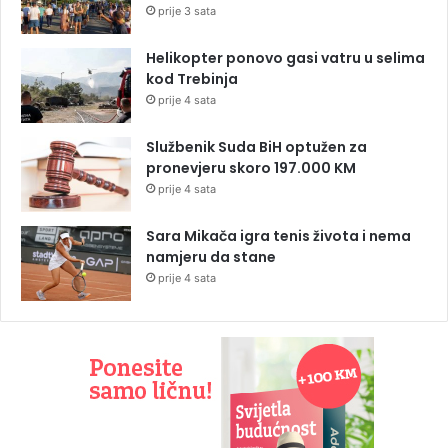
prije 3 sata
Helikopter ponovo gasi vatru u selima
kod Trebinja
prije 4 sata
Službenik Suda BiH optužen za
pronevjeru skoro 197.000 KM
prije 4 sata
Sara Mikača igra tenis života i nema
namjeru da stane
prije 4 sata