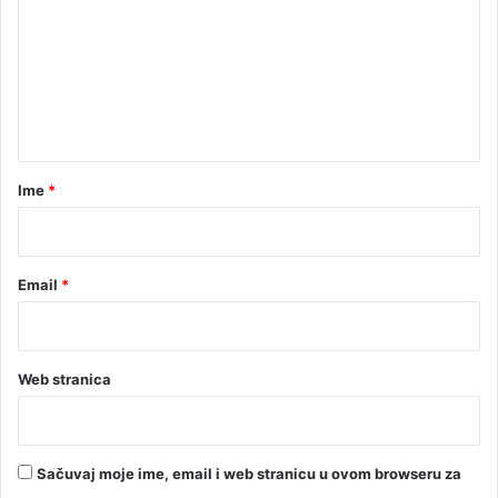
m
e
n
t
a
r
Ime
*
*
Email
*
Web stranica
Sačuvaj moje ime, email i web stranicu u ovom browseru za