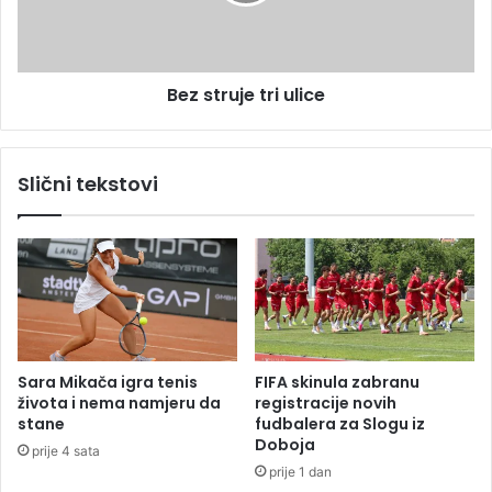
r
u
j
e
Bez struje tri ulice
t
r
i
u
Slični tekstovi
l
i
c
e
Sara Mikača igra tenis
FIFA skinula zabranu
života i nema namjeru da
registracije novih
stane
fudbalera za Slogu iz
Doboja
prije 4 sata
prije 1 dan