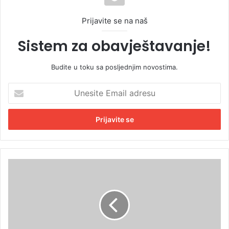
Prijavite se na naš
Sistem za obavještavanje!
Budite u toku sa posljednjim novostima.
U
n
e
s
i
t
e
E
N
m
a
a
d
i
a
l
l
a
:
d
D