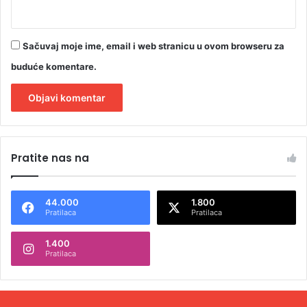
Sačuvaj moje ime, email i web stranicu u ovom browseru za
buduće komentare.
A
l
Pratite nas na
t
e
44.000
1.800
r
Pratilaca
Pratilaca
n
1.400
a
Pratilaca
t
i