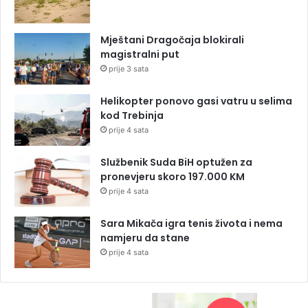
Mještani Dragočaja blokirali
magistralni put
prije 3 sata
Helikopter ponovo gasi vatru u selima
kod Trebinja
prije 4 sata
Službenik Suda BiH optužen za
pronevjeru skoro 197.000 KM
prije 4 sata
Sara Mikača igra tenis života i nema
namjeru da stane
prije 4 sata