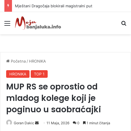
Helikopter ponovo gasi vatru u selima kod Trebinja
Meni
P
Početna
/
HRONIKA
HRONIKA
TOP 1
MUP RS se oprostio od
mladog kolege koji je
poginuo u saobraćajki
Goran Dakic
S
11 Maja, 2026
0
1 minut čitanja
e