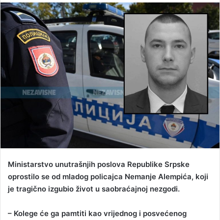
n
d
a
n
e
m
a
i
l
Ministarstvo unutrašnjih poslova Republike Srpske
oprostilo se od mladog policajca Nemanje Alempića, koji
je tragično izgubio život u saobraćajnoj nezgodi.
– Kolege će ga pamtiti kao vrijednog i posvećenog