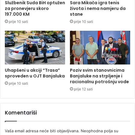
Službenik Suda BiH optužen
Sara Mikača igra tenis
i
t
za pronevjeru skoro
života i nema namjeru da
o
n
197.000 KM
stane
n
e
prije 10 sati
prije 10 sati
a
r
e
i
v
ć
r
e
a
i
p
m
r
a
o
t
Uhapšeni u akciji “Trasa”
Poziv svim stanovnicima
t
i
sproveden u OJT Banjaluka
Banjaluke na strpljenje i
i
z
racionalnu potrošnju vode
prije 10 sati
v
a
prije 12 sati
f
j
i
e
r
d
Komentariši
m
n
e
i
i
č
Vaša email adresa neće biti objavljivana.
Neophodna polja su
z
k