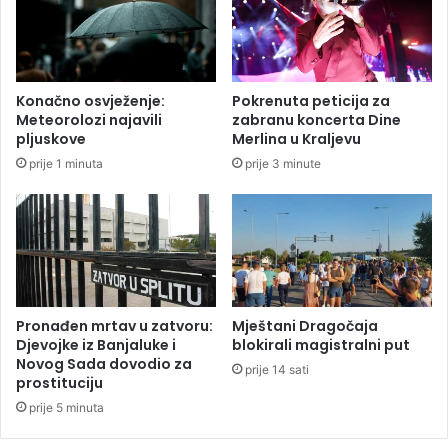
d
b
o
o
v
đ
a
e
l
n
Konačno osvježenje:
Pokrenuta peticija za
e
o
Meteorolozi najavili
zabranu koncerta Dine
1
p
pljuskove
Merlina u Kraljevu
,
t
prije 1 minuta
prije 3 minute
1
u
m
ž
i
b
l
i
i
z
j
a
a
r
r
a
Pronađen mrtav u zatvoru:
Mještani Dragočaja
d
t
Djevojke iz Banjaluke i
blokirali magistralni put
u
n
Novog Sada dovodio za
prije 14 sati
m
prostituciju
e
a
z
prije 5 minuta
r
l
a
o