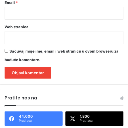
Email
*
Web stranica
Sačuvaj moje ime, email i web stranicu u ovom browseru za
buduće komentare.
A
l
Pratite nas na
t
e
44.000
1.800
r
Pratilaca
Pratilaca
n