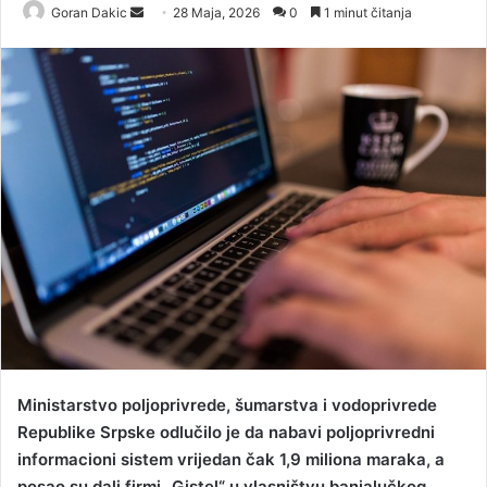
Goran Dakic
S
28 Maja, 2026
0
1 minut čitanja
e
n
d
a
n
e
m
a
i
l
Ministarstvo poljoprivrede, šumarstva i vodoprivrede
Republike Srpske odlučilo je da nabavi poljoprivredni
informacioni sistem vrijedan čak 1,9 miliona maraka, a
posao su dali firmi „Gistel“ u vlasništvu banjalučkog