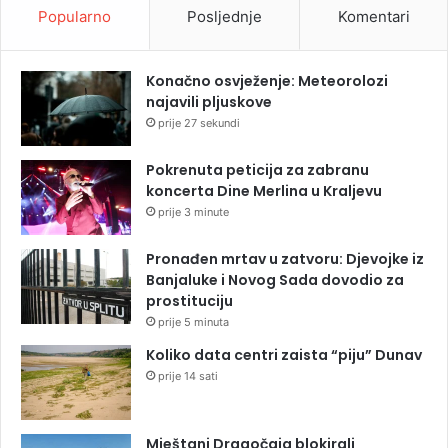
Popularno
Posljednje
Komentari
Konačno osvježenje: Meteorolozi
najavili pljuskove
prije 27 sekundi
Pokrenuta peticija za zabranu
koncerta Dine Merlina u Kraljevu
prije 3 minute
Pronađen mrtav u zatvoru: Djevojke iz
Banjaluke i Novog Sada dovodio za
prostituciju
prije 5 minuta
Koliko data centri zaista “piju” Dunav
prije 14 sati
Mještani Dragočaja blokirali