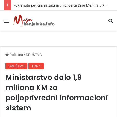
Pokrenuta peticija za zabranu koncerta Dine Merlina u Kraljevu
Meni
P
Početna
/
DRUŠTVO
DRUŠTVO
TOP 1
Ministarstvo dalo 1,9
miliona KM za
poljoprivredni informacioni
sistem