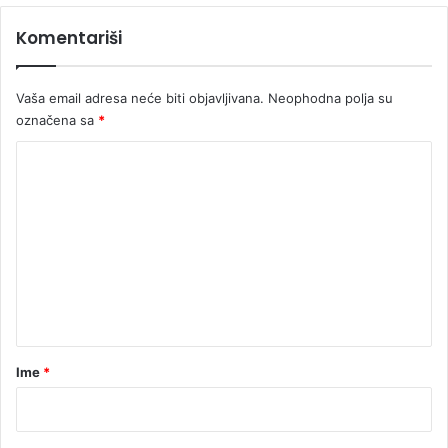
k
č
Komentariši
a
i
n
e
Vaša email adresa neće biti objavljivana.
Neophodna polja su
označena sa
*
K
o
m
e
n
t
a
r
Ime
*
*