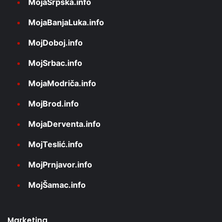
MojaSrpska.info
MojaBanjaLuka.info
MojDoboj.info
MojSrbac.info
MojaModriča.info
MojBrod.info
MojaDerventa.info
MojTeslić.info
MojPrnjavor.info
MojŠamac.info
Marketing