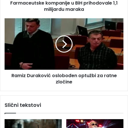
s
Farmaceutske kompanije u BiH prihodovale 1,1
s
u
milijardu maraka
k
e
k
R
o
a
m
m
p
i
a
z
n
D
i
u
j
r
e
a
u
Ramiz Duraković oslobođen optužbi za ratne
k
B
zločine
o
i
v
H
i
p
ć
Slični tekstovi
r
o
i
s
h
l
o
o