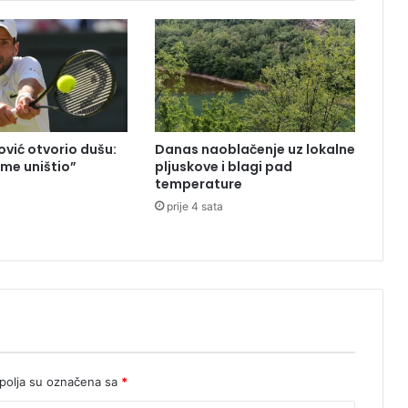
n
i
c
u
p
r
o
vić otvorio dušu:
Danas naoblačenje uz lokalne
t
 me uništio”
pljuskove i blagi pad
i
temperature
v
prije 4 sata
R
a
u
l
a
K
a
s
t
r
olja su označena sa
*
a