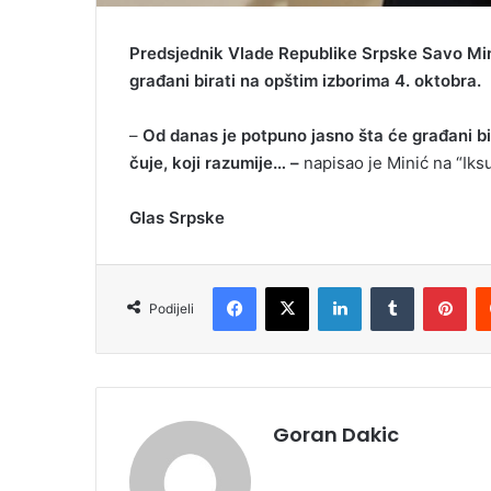
Predsjednik Vlade Republike Srpske Savo Mini
građani birati na opštim izborima 4. oktobra.
–
Od danas je potpuno jasno šta će građani bir
čuje, koji razumije… –
napisao je Minić na “Iksu
Glas Srpske
Facebook
X
LinkedIn
Tumblr
Pinterest
Podijeli
Goran Dakic