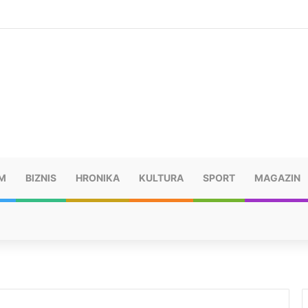
šu: “Taj poraz me uništio”
M
BIZNIS
HRONIKA
KULTURA
SPORT
MAGAZIN