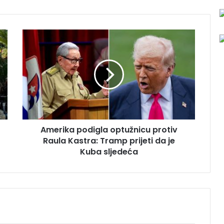
A
m
e
r
i
k
a
p
o
Amerika podigla optužnicu protiv
d
Raula Kastra: Tramp prijeti da je
i
g
Kuba sljedeća
l
a
o
p
t
u
ž