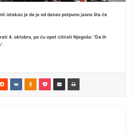
ć istakao je da je od danas potpuno jasno šta će
ati 4. oktobra, pa ću opet citirati Njegoša: “Da ih
”.
Reddit
VKontakte
Odnoklassniki
Pocket
Podijeli putem Emaila
Odštampaj