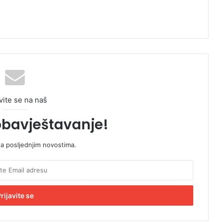
vite se na naš
obavještavanje!
sa posljednjim novostima.