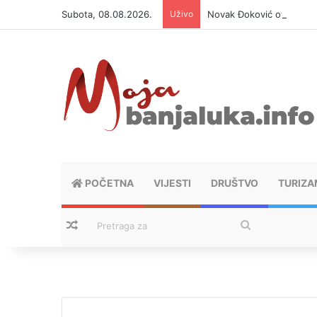
Subota, 08.08.2026.
Uživo
Novak Đoković otvorio du
POČETNA
VIJESTI
DRUŠTVO
TURIZA
Nasumični tekstovi
Pretraga
za