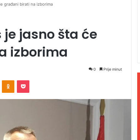
e građani birati na izborima
 je jasno šta će
na izborima
0
Prije minut
ontakte
Odnoklassniki
Pocket