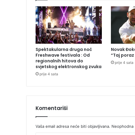
o
d
u
š
e
v
i
Spektakularna druga noć
Novak Đoko
l
Freshwave festivala : Od
“Taj poraz
a
regionalnih hitova do
prije 4 sata
s
svjetskog elektronskog zvuka
l
prije 4 sata
i
k
o
m
u
Komentariši
k
u
p
a
Vaša email adresa neće biti objavljivana.
Neophodna p
ć