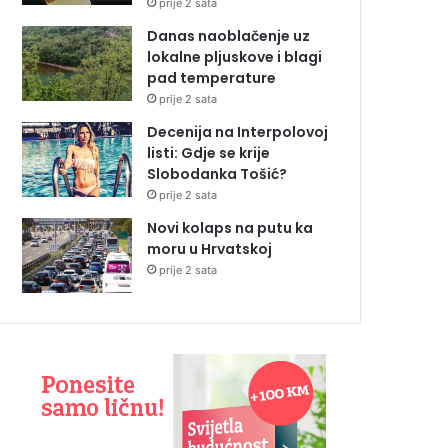
prije 2 sata
Danas naoblačenje uz
lokalne pljuskove i blagi
pad temperature
prije 2 sata
Decenija na Interpolovoj
listi: Gdje se krije
Slobodanka Tošić?
prije 2 sata
Novi kolaps na putu ka
moru u Hrvatskoj
prije 2 sata