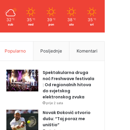
32
35
39
38
35
℃
℃
℃
℃
℃
sub
ned
pon
uto
sri
Popularno
Posljednje
Komentari
Spektakularna druga
noć Freshwave festivala
: Od regionalnih hitova
do svjetskog
elektronskog zvuka
prije 2 sata
Novak Đoković otvorio
dušu: “Taj poraz me
uništio”