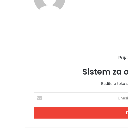
Prija
Sistem za 
Budite u toku 
U
n
e
s
i
t