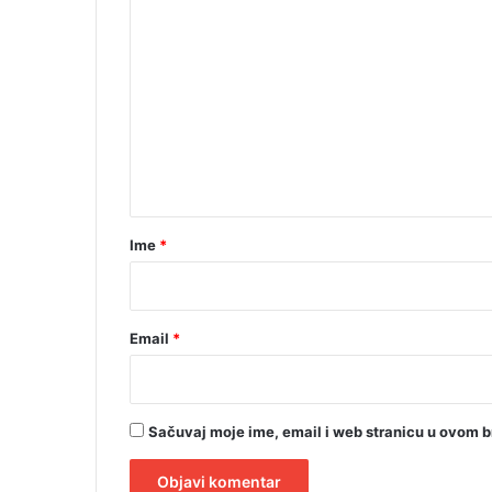
K
e
m
o
k
m
o
s
e
t
n
i
t
m
u
a
r
Ime
*
*
Email
*
Sačuvaj moje ime, email i web stranicu u ovom 