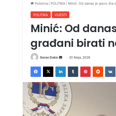
Početna
/
POLITIKA
/
Minić: Od danas je jasno šta ć
POLITIKA
VIJESTI
Minić: Od danas
građani birati 
Goran Dakic
S
20 Maja, 2026
e
Facebook
X
LinkedIn
Tumblr
Pinterest
Reddit
VK
n
d
a
n
e
m
a
i