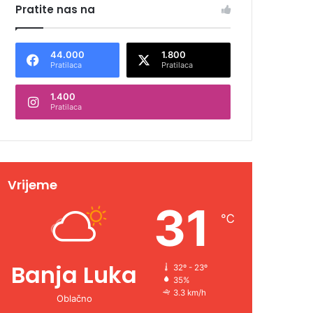
Pratite nas na
44.000
1.800
Pratilaca
Pratilaca
1.400
Pratilaca
Vrijeme
31
℃
Banja Luka
32º - 23º
35%
3.3 km/h
Oblačno