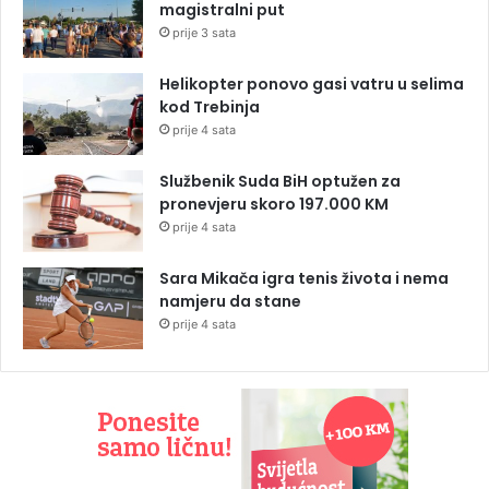
magistralni put
prije 3 sata
Helikopter ponovo gasi vatru u selima
kod Trebinja
prije 4 sata
Službenik Suda BiH optužen za
pronevjeru skoro 197.000 KM
prije 4 sata
Sara Mikača igra tenis života i nema
namjeru da stane
prije 4 sata