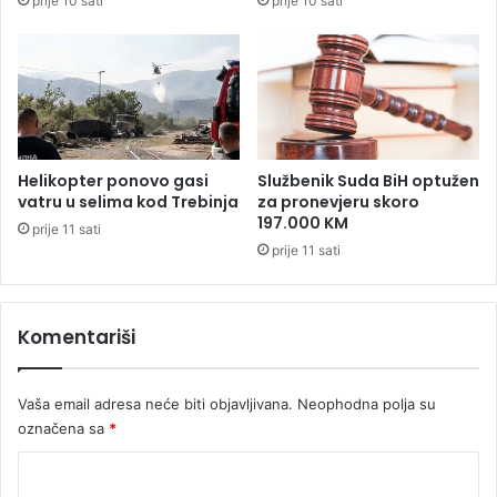
prije 10 sati
prije 10 sati
i
c
n
i
a
b
i
r
z
i
b
t
o
a
r
n
Helikopter ponovo gasi
Službenik Suda BiH optužen
i
s
vatru u selima kod Trebinja
za pronevjeru skoro
m
k
197.000 KM
prije 11 sati
a
o
prije 11 sati
m
a
v
Komentariši
i
o
n
Vaša email adresa neće biti objavljivana.
Neophodna polja su
u
p
označena sa
*
r
K
i