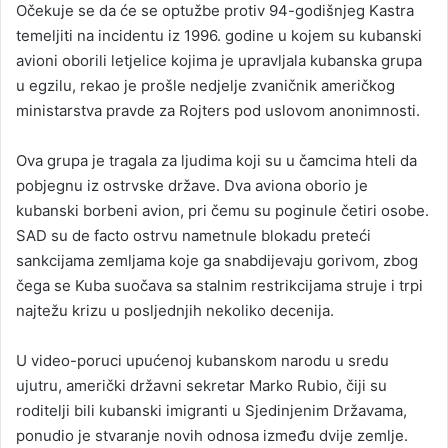
Očekuje se da će se optužbe protiv 94-godišnjeg Kastra
temeljiti na incidentu iz 1996. godine u kojem su kubanski
avioni oborili letjelice kojima je upravljala kubanska grupa
u egzilu, rekao je prošle nedjelje zvaničnik američkog
ministarstva pravde za Rojters pod uslovom anonimnosti.
Ova grupa je tragala za ljudima koji su u čamcima hteli da
pobjegnu iz ostrvske države. Dva aviona oborio je
kubanski borbeni avion, pri čemu su poginule četiri osobe.
SAD su de facto ostrvu nametnule blokadu preteći
sankcijama zemljama koje ga snabdijevaju gorivom, zbog
čega se Kuba suočava sa stalnim restrikcijama struje i trpi
najtežu krizu u posljednjih nekoliko decenija.
U video-poruci upućenoj kubanskom narodu u sredu
ujutru, američki državni sekretar Marko Rubio, čiji su
roditelji bili kubanski imigranti u Sjedinjenim Državama,
ponudio je stvaranje novih odnosa između dvije zemlje.