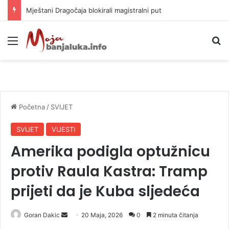
Helikopter ponovo gasi vatru u selima kod Trebinja
Meni
P
Početna
/
SVIJET
SVIJET
VIJESTI
Amerika podigla optužnicu
protiv Raula Kastra: Tramp
prijeti da je Kuba sljedeća
Goran Dakic
S
20 Maja, 2026
0
2 minuta čitanja
e