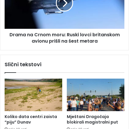
a
a
s
n
n
a
o
C
š
r
t
Drama na Crnom moru: Ruski lovci britanskom
n
a
avionu prišli na šest metara
o
ć
m
e
m
g
o
Slični tekstovi
r
r
a
u
đ
:
a
R
n
u
i
s
b
k
i
i
r
l
Koliko data centri zaista
Mještani Dragočaja
a
o
“piju” Dunav
blokirali magistralni put
t
v