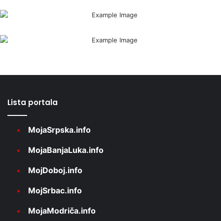
Lista portala
MojaSrpska.info
MojaBanjaLuka.info
MojDoboj.info
MojSrbac.info
MojaModriča.info