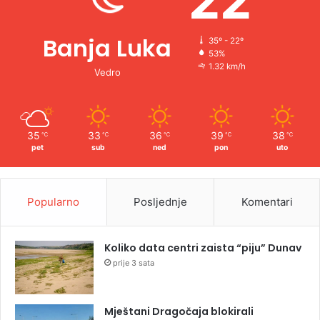
22
Banja Luka
35º - 22º
53%
1.32 km/h
Vedro
35
33
36
39
38
℃
℃
℃
℃
℃
pet
sub
ned
pon
uto
Popularno
Posljednje
Komentari
Koliko data centri zaista “piju” Dunav
prije 3 sata
Mještani Dragočaja blokirali