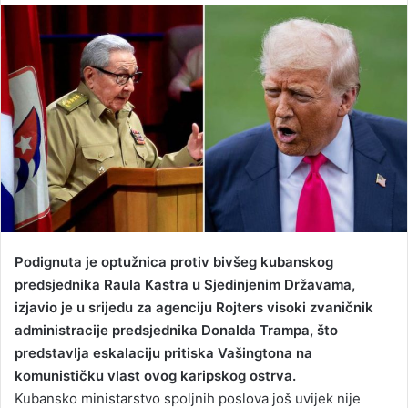
n
d
a
n
e
m
a
i
l
Podignuta je optužnica protiv bivšeg kubanskog
predsjednika Raula Kastra u Sjedinjenim Državama,
izjavio je u srijedu za agenciju Rojters visoki zvaničnik
administracije predsjednika Donalda Trampa, što
predstavlja eskalaciju pritiska Vašingtona na
komunističku vlast ovog karipskog ostrva.
Kubansko ministarstvo spoljnih poslova još uvijek nije