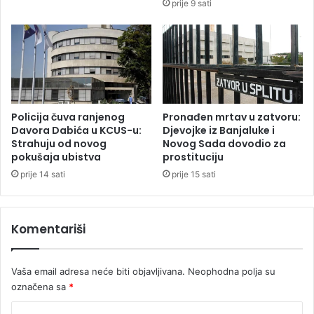
prije 9 sati
Policija čuva ranjenog
Pronađen mrtav u zatvoru:
Davora Dabića u KCUS-u:
Djevojke iz Banjaluke i
Strahuju od novog
Novog Sada dovodio za
pokušaja ubistva
prostituciju
prije 14 sati
prije 15 sati
Komentariši
Vaša email adresa neće biti objavljivana.
Neophodna polja su
označena sa
*
K