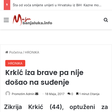
Šta od voća smijete unijeti u Hrvatsku iz BiH: Kazne mogu dostići 13.260 evra
Meni
P
Početna
/
HRONIKA
HRONIKA
Krkić iza brave pa nije
došao na suđenje
Promotim Admin
S
18 Maja, 2017
0
1 minut čitanja
e
Zikrija Krkić (44), optuženi za
n
d