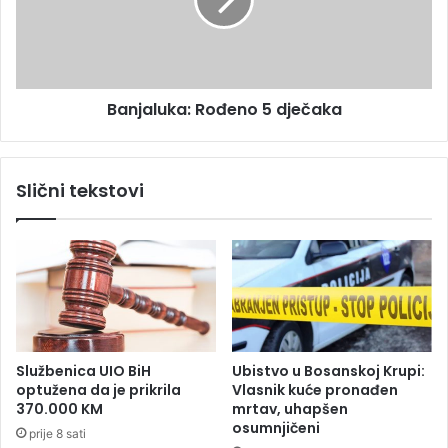
z
a
O
l
r
u
a
k
š
a
Banjaluka: Rođeno 5 dječaka
j
:
a
R
s
o
e
đ
Slični tekstovi
p
e
r
n
e
o
d
5
o
d
z
j
i
e
r
č
a
a
Službenica UIO BiH
Ubistvo u Bosanskoj Krupi:
l
k
optužena da je prikrila
Vlasnik kuće pronađen
a
a
370.000 KM
mrtav, uhapšen
osumnjičeni
prije 8 sati