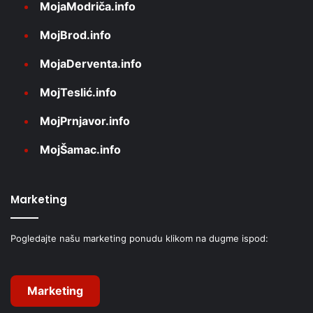
MojaModriča.info
MojBrod.info
MojaDerventa.info
MojTeslić.info
MojPrnjavor.info
MojŠamac.info
Marketing
Pogledajte našu marketing ponudu klikom na dugme ispod:
Marketing