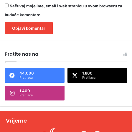
Sačuvaj moje ime, email i web stranicu u ovom browseru za
buduće komentare.
A
l
Pratite nas na
t
e
44.000
1.800
r
Pratilaca
Pratilaca
n
1.400
a
Pratilaca
t
i
v
Vrijeme
e