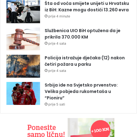
Šta od voća smijete unijeti u Hrvatsku
iz BiH: Kazne mogu dostići 13.260 evra
prije 4 minute
Službenica UIO BiH optužena da je
prikrila 370.000 KM
prije 4 sata
Policija istražuje dječaka (12) nakon
četiri požara u parku
prije 4 sata
Srbija ide na Svjetsko prvenstvo:
Velika pobjeda rukometaša u
“Pioniru”
prije 5 sati