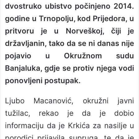
dvostruko ubistvo počinjeno 2014.
a
n
godine u Trnopolju, kod Prijedora, u
e
pritvoru je u Norveškoj, čiji je
m
a
državljanin, tako da se ni danas nije
i
l
pojavio u Okružnom sudu
Banjaluka, gdje se protiv njega vodi
ponovljeni postupak.
Ljubo Macanović, okružni javni
tužilac, rekao je da je dobio
informaciju da je Krkića za nasilje u
porodici prijavila supruga, te da je