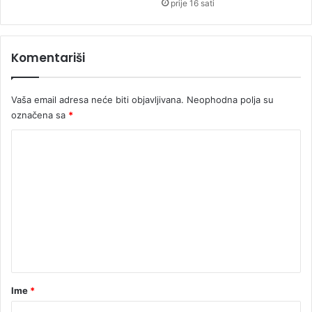
prije 16 sati
Komentariši
Vaša email adresa neće biti objavljivana.
Neophodna polja su
označena sa
*
K
o
m
e
n
t
a
r
Ime
*
*