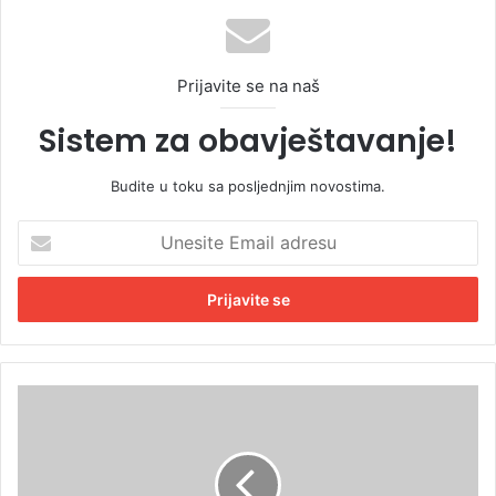
Prijavite se na naš
Sistem za obavještavanje!
Budite u toku sa posljednjim novostima.
U
n
e
s
i
t
e
E
P
m
o
a
l
i
u
l
m