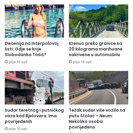
t
n
a
i
j
e
d
o
š
Decenija na Interpolovoj
Krenuo preko granice sa
a
listi: Gdje se krije
20 kilograma marihuane
o
Slobodanka Tošić?
sakrivene u automobilu
n
prije 16 sati
prije 16 sati
a
s
u
đ
e
n
j
e
Sudar teretnog i putničkog
Težak sudar više vozila na
voza kod Bjelovara: Ima
putu Stolac – Neum:
povrijeđenih
Nekoliko osoba
povrijeđeno
prije 16 sati