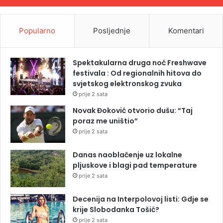
Popularno
Posljednje
Komentari
Spektakularna druga noć Freshwave
festivala : Od regionalnih hitova do
svjetskog elektronskog zvuka
prije 2 sata
Novak Đoković otvorio dušu: “Taj
poraz me uništio”
prije 2 sata
Danas naoblačenje uz lokalne
pljuskove i blagi pad temperature
prije 2 sata
Decenija na Interpolovoj listi: Gdje se
krije Slobodanka Tošić?
prije 2 sata