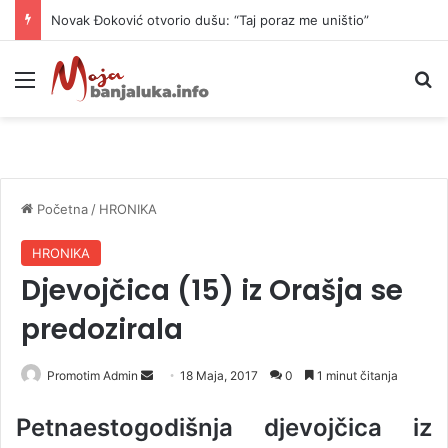
Novak Đoković otvorio dušu: “Taj poraz me uništio”
Meni
P
Početna
/
HRONIKA
HRONIKA
Djevojčica (15) iz Orašja se
predozirala
Promotim Admin
S
18 Maja, 2017
0
1 minut čitanja
e
Petnaestogodišnja djevojčica iz
n
d