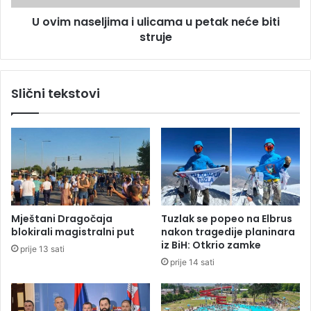
:
e
R
U ovim naseljima i ulicama u petak neće biti
l
a
struje
j
z
i
b
m
o
a
Slični tekstovi
j
i
n
u
i
l
c
i
i
c
b
a
j
m
e
a
ž
u
Mještani Dragočaja
Tuzlak se popeo na Elbrus
a
p
blokirali magistralni put
nakon tragedije planinara
l
e
iz BiH: Otkrio zamke
prije 13 sati
i
t
prije 14 sati
v
a
o
k
z
n
i