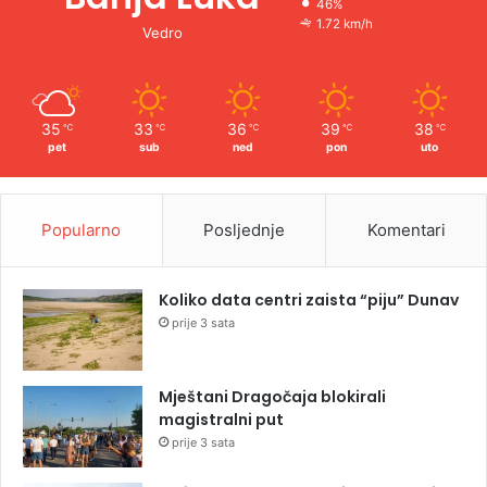
46%
1.72 km/h
Vedro
35
33
36
39
38
℃
℃
℃
℃
℃
pet
sub
ned
pon
uto
Popularno
Posljednje
Komentari
Koliko data centri zaista “piju” Dunav
prije 3 sata
Mještani Dragočaja blokirali
magistralni put
prije 3 sata