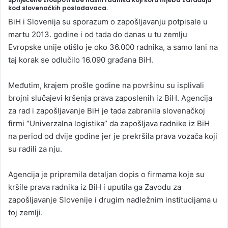
kod slovenačkih poslodavaca.
a
BiH i Slovenija su sporazum o zapošljavanju potpisale u
n
martu 2013. godine i od tada do danas u tu zemlju
e
Evropske unije otišlo je oko 36.000 radnika, a samo lani na
m
taj korak se odlučilo 16.090 građana BiH.
a
i
Međutim, krajem prošle godine na površinu su isplivali
l
brojni slučajevi kršenja prava zaposlenih iz BiH. Agencija
za rad i zapošljavanje BiH je tada zabranila slovenačkoj
firmi “Univerzalna logistika” da zapošljava radnike iz BiH
na period od dvije godine jer je prekršila prava vozača koji
su radili za nju.
Agencija je pripremila detaljan dopis o firmama koje su
kršile prava radnika iz BiH i uputila ga Zavodu za
zapošljavanje Slovenije i drugim nadležnim institucijama u
toj zemlji.