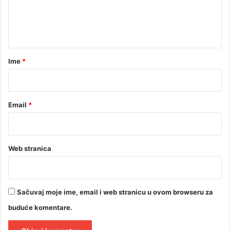
p
n
o
t
k
u
a
š
r
a
Ime
*
l
*
i
i
h
Email
*
p
r
e
g
Web stranica
a
z
i
t
Sačuvaj moje ime, email i web stranicu u ovom browseru za
i
buduće komentare.