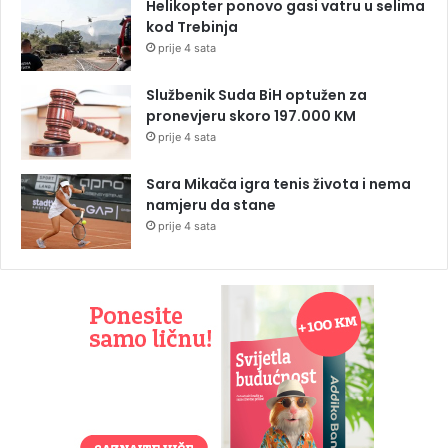
Helikopter ponovo gasi vatru u selima
kod Trebinja
prije 4 sata
Službenik Suda BiH optužen za
pronevjeru skoro 197.000 KM
prije 4 sata
Sara Mikača igra tenis života i nema
namjeru da stane
prije 4 sata