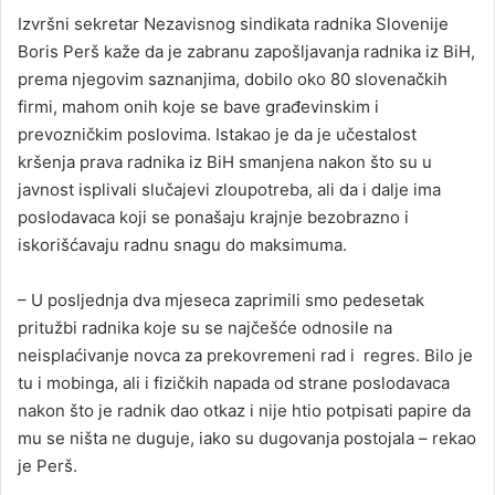
Izvršni sekretar Nezavisnog sindikata radnika Slovenije
Boris Perš kaže da je zabranu zapošljavanja radnika iz BiH,
prema njegovim saznanjima, dobilo oko 80 slovenačkih
firmi, mahom onih koje se bave građevinskim i
prevozničkim poslovima. Istakao je da je učestalost
kršenja prava radnika iz BiH smanjena nakon što su u
javnost isplivali slučajevi zloupotreba, ali da i dalje ima
poslodavaca koji se ponašaju krajnje bezobrazno i
iskorišćavaju radnu snagu do maksimuma.
– U posljednja dva mjeseca zaprimili smo pedesetak
pritužbi radnika koje su se najčešće odnosile na
neisplaćivanje novca za prekovremeni rad i regres. Bilo je
tu i mobinga, ali i fizičkih napada od strane poslodavaca
nakon što je radnik dao otkaz i nije htio potpisati papire da
mu se ništa ne duguje, iako su dugovanja postojala – rekao
je Perš.