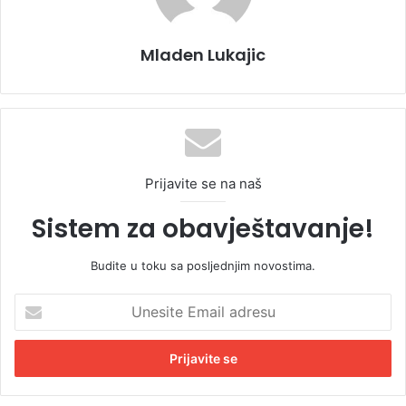
Mladen Lukajic
Prijavite se na naš
Sistem za obavještavanje!
Budite u toku sa posljednjim novostima.
U
n
e
s
i
t