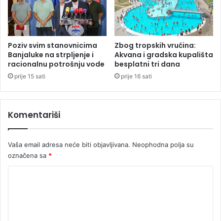
e
l
ć
o
e
m
b
,
i
Poziv svim stanovnicima
Zbog tropskih vrućina:
p
t
Banjaluke na strpljenje i
Akvana i gradska kupališta
u
i
racionalnu potrošnju vode
besplatni tri dana
c
s
prije 15 sati
prije 16 sati
a
t
l
r
i
u
Komentariši
n
j
a
e
p
Vaša email adresa neće biti objavljivana.
Neophodna polja su
o
l
označena sa
*
i
K
c
i
o
j
m
u
i
e