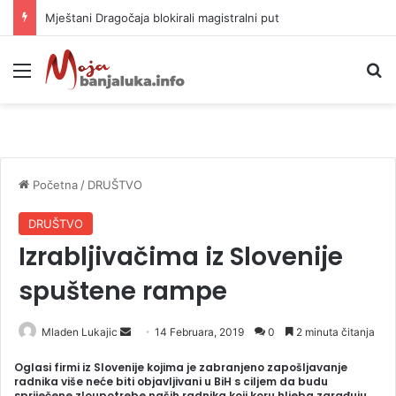
Mještani Dragočaja blokirali magistralni put
Meni
P
Početna
/
DRUŠTVO
DRUŠTVO
Izrabljivačima iz Slovenije
spuštene rampe
Mladen Lukajic
S
14 Februara, 2019
0
2 minuta čitanja
e
Oglasi firmi iz Slovenije kojima je zabranjeno zapošljavanje
n
radnika više neće biti objavljivani u BiH s ciljem da budu
spriječene zloupotrebe naših radnika koji koru hljeba zarađuju
d