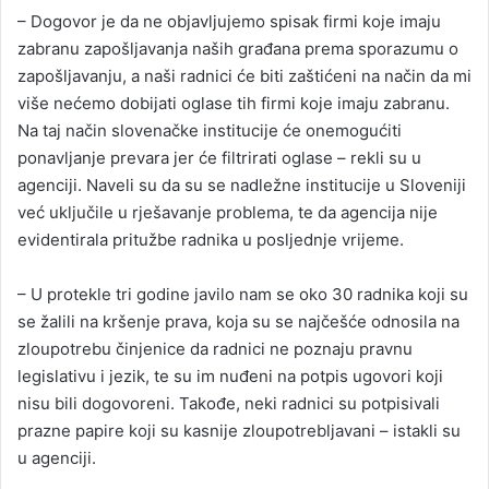
– Dogovor je da ne objavljujemo spisak firmi koje imaju
zabranu zapošljavanja naših građana prema sporazumu o
zapošljavanju, a naši radnici će biti zaštićeni na način da mi
više nećemo dobijati oglase tih firmi koje imaju zabranu.
Na taj način slovenačke institucije će onemogućiti
ponavljanje prevara jer će filtrirati oglase – rekli su u
agenciji. Naveli su da su se nadležne institucije u Sloveniji
već uključile u rješavanje problema, te da agencija nije
evidentirala pritužbe radnika u posljednje vrijeme.
– U protekle tri godine javilo nam se oko 30 radnika koji su
se žalili na kršenje prava, koja su se najčešće odnosila na
zloupotrebu činjenice da radnici ne poznaju pravnu
legislativu i jezik, te su im nuđeni na potpis ugovori koji
nisu bili dogovoreni. Takođe, neki radnici su potpisivali
prazne papire koji su kasnije zloupotrebljavani – istakli su
u agenciji.