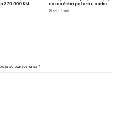
ila 370.000 KM
nakon četiri požara u parku
o
prije 7 sati
l
i
c
i
j
s
k
u
s
t
olja su označena sa
*
a
n
i
c
u
u
Š
a
m
c