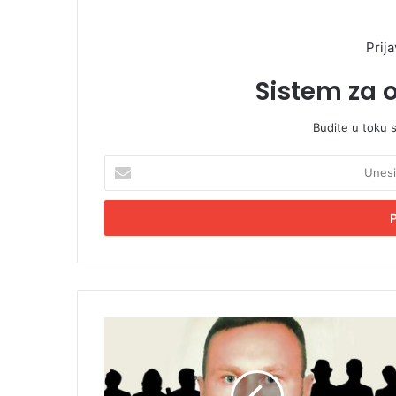
Prija
Sistem za 
Budite u toku 
U
n
e
s
i
t
e
E
m
B
a
I
i
A
l
:
a