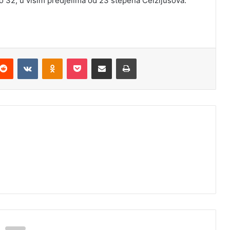
 32, u višim predjelima od 23 stepena Celzijusova.
Reddit
VKontakte
Odnoklassniki
Pocket
Podijeli putem Emaila
Odštampaj