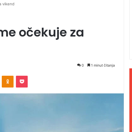
a vikend
me očekuje za
0
1 minut čitanja
ontakte
Odnoklassniki
Pocket