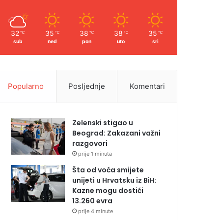
32
35
38
38
35
℃
℃
℃
℃
℃
sub
ned
pon
uto
sri
Popularno
Posljednje
Komentari
Zelenski stigao u
Beograd: Zakazani važni
razgovori
prije 1 minuta
Šta od voća smijete
unijeti u Hrvatsku iz BiH:
Kazne mogu dostići
13.260 evra
prije 4 minute