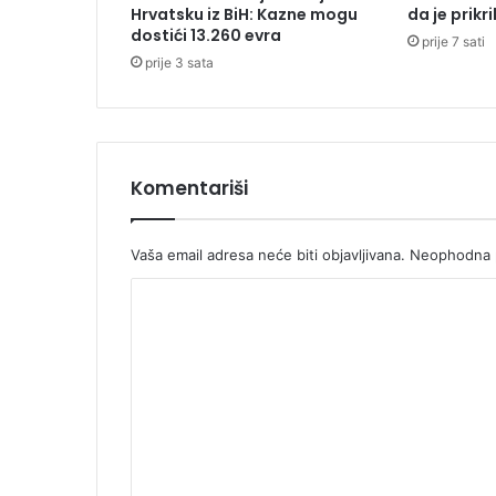
Hrvatsku iz BiH: Kazne mogu
da je prikr
r
dostići 13.260 evra
prije 7 sati
n
prije 3 sata
o
j
G
o
r
i
Komentariši
Vaša email adresa neće biti objavljivana.
Neophodna p
K
o
m
e
n
t
a