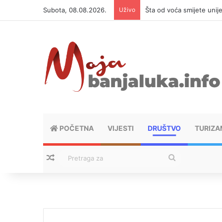
Subota, 08.08.2026.
Uživo
Šta od voća smijete unij
POČETNA
VIJESTI
DRUŠTVO
TURIZA
Nasumični tekstovi
Pretraga
za