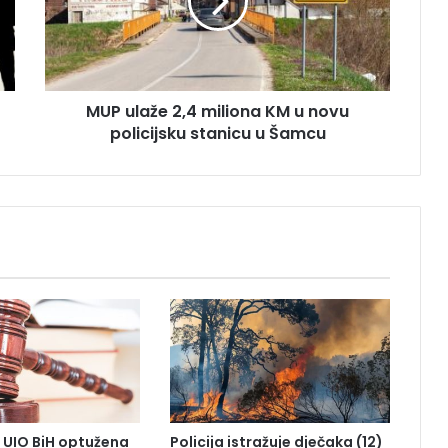
l
a
ž
e
2
MUP ulaže 2,4 miliona KM u novu
,
policijsku stanicu u Šamcu
4
m
i
l
i
o
n
a
K
M
u
n
o
v
u
 UIO BiH optužena
Policija istražuje dječaka (12)
p