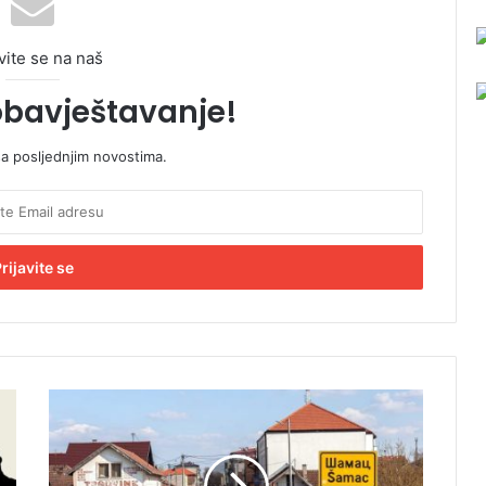
vite se na naš
obavještavanje!
sa posljednjim novostima.
M
U
P
u