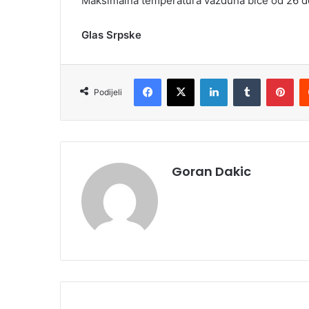
Maksimalna temperatura vazduha biće od 26 do
Glas Srpske
Facebook
X
LinkedIn
Tumblr
Pinterest
Podijeli
Goran Dakic