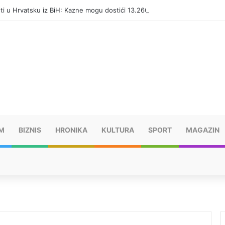
eti u Hrvatsku iz BiH: Kazne mogu dostići 13.260 evra
M
BIZNIS
HRONIKA
KULTURA
SPORT
MAGAZIN