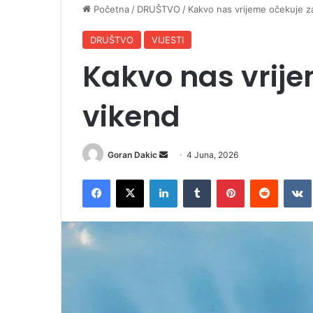
Početna
/
DRUŠTVO
/
Kakvo nas vrijeme očekuje z
DRUŠTVO
VIJESTI
Kakvo nas vrije
vikend
Goran Dakic
S
4 Juna, 2026
e
Facebook
X
LinkedIn
Tumblr
Pinterest
Reddit
VK
n
d
a
n
e
m
a
i