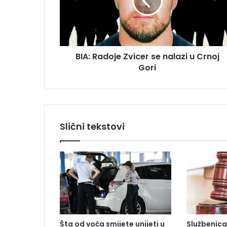
R
d
a
r
d
e
o
s
j
u
BIA: Radoje Zvicer se nalazi u Crnoj
e
Gori
Z
v
i
c
e
r
Slični tekstovi
s
e
n
a
l
a
z
i
u
Šta od voća smijete unijeti u
Službenica
C