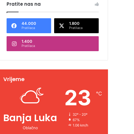
Pratite nas na
44.000
1.800
Pratilaca
Pratilaca
1.400
Pratilaca
Vrijeme
23
℃
Banja Luka
32º - 20º
67%
1.06 km/h
Oblačno