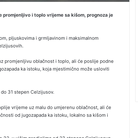
e promjenljivo i toplo vrijeme sa kišom, prognoza je
išom, pljuskovima i grmljavinom i maksimalnom
lzijusovih.
promjenljivu oblačnost i toplo, ali će poslije podne
gozapada ka istoku, koja mjestimično može usloviti
do 31 stepen Celzijusov.
toplije vrijeme uz malu do umjerenu oblačnost, ali će
nosti od jugozapada ka istoku, lokalno sa kišom i