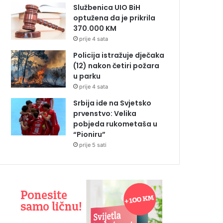
Službenica UIO BiH
optužena da je prikrila
370.000 KM
prije 4 sata
Policija istražuje dječaka
(12) nakon četiri požara
u parku
prije 4 sata
Srbija ide na Svjetsko
prvenstvo: Velika
pobjeda rukometaša u
“Pioniru”
prije 5 sati