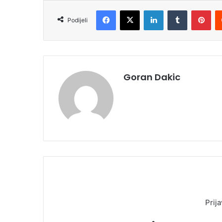
Facebook
X
LinkedIn
Tumblr
Pinterest
Podijeli
Goran Dakic
Prija