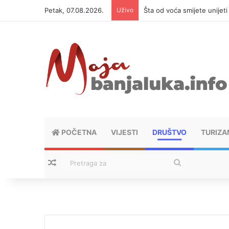
Petak, 07.08.2026.
Uživo
Šta od voća smijete unijet
POČETNA
VIJESTI
DRUŠTVO
TURIZA
Nasumični tekstovi
Pretraga
za