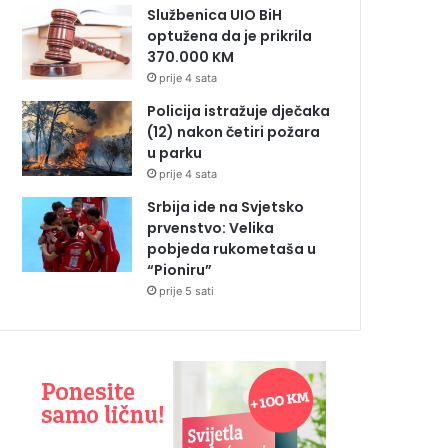
Službenica UIO BiH
optužena da je prikrila
370.000 KM
prije 4 sata
Policija istražuje dječaka
(12) nakon četiri požara
u parku
prije 4 sata
Srbija ide na Svjetsko
prvenstvo: Velika
pobjeda rukometaša u
“Pioniru”
prije 5 sati