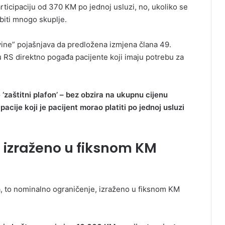
rticipaciju od 370 KM po jednoj usluzi, no, ukoliko se
biti mnogo skuplje.
ine” pojašnjava da predložena izmjena člana 49.
S direktno pogađa pacijente koji imaju potrebu za
‘zaštitni plafon’ – bez obzira na ukupnu cijenu
acije koji je pacijent morao platiti po jednoj usluzi
 izraženo u fiksnom KM
a, to nominalno ograničenje, izraženo u fiksnom KM