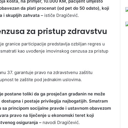
 koja košta, na primjer, 10.000 KM, pacijent umjesto
avezan da plati procenat (od pet do 50 odsto), koji
a i skupljih zahvata –
ističe Dragičević.
nzusa za pristup zdravstvu
e granice participacije predstavlja ozbiljan regres u
posmatrati kao uvođenje imovinskog cenzusa za pristup
nu 37. garantuje pravo na zdravstvenu zaštitu
upnost te zaštite pod jednakim uslovima.
ije postane toliki da ga prosječan građanin ne može
e dostupna i postaje privilegija najbogatijih. Smatram
u sa principom socijalne pravde i ustavnom obavezom
etvara pravo na liječenje u ekonomski teret koji
tvenog osiguranja –
navodi Dragičević.