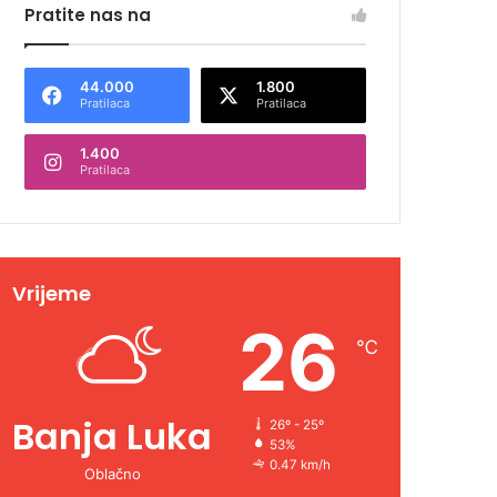
Pratite nas na
44.000
1.800
Pratilaca
Pratilaca
1.400
Pratilaca
Vrijeme
26
℃
Banja Luka
26º - 25º
53%
0.47 km/h
Oblačno