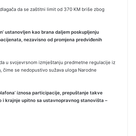
dlagača da se zaštitni limit od 370 KM briše zbog
fon’ ustanovljen kao brana daljem poskupljenju
pacijenata, nezavisno od promjena predviđenih
eda u svojevrsnom izmještanju predmetne regulacije iz
, čime se nedopustivo sužava uloga Narodne
afona’ iznosa participacije, prepuštanje takve
o i krajnje upitno sa ustavnopravnog stanovišta –