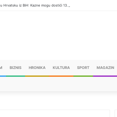
i u Hrvatsku iz BiH: Kazne mogu dostići 13.260 evra
M
BIZNIS
HRONIKA
KULTURA
SPORT
MAGAZIN