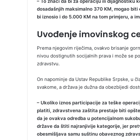
– To znači da bi za operaciju ili dijagnostiku
dosadašnjih maksimalno 370 KM, mogao biti ob
bi iznosio i do 5.000 KM na tom primjeru, a im
Uvođenje imovinskog ce
Prema njegovim riječima, ovakvo brisanje gornj
nivou dostignutih socijalnih prava i može se 
zdravstvu.
On napominje da Ustav Republike Srpske, u čla
svakome, a država je dužna da obezbijedi dost
– Ukoliko iznos participacije za teške operac
platiti, zdravstvena zaštita prestaje biti opšt
da je ovakva odredba u potencijalnom sukob
države da štiti najranjivije kategorije, jer pr
obesmišljava samu suštinu obaveznog zdravs