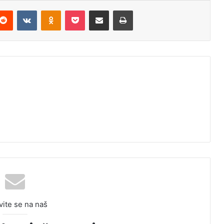
Reddit
VKontakte
Odnoklassniki
Pocket
Podijeli putem Emaila
Odštampaj
vite se na naš