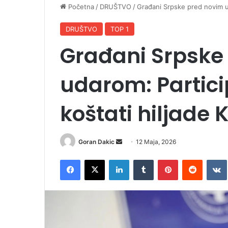
Početna
/
DRUŠTVO
/
Građani Srpske pred novim ud
DRUŠTVO
TOP 1
Građani Srpske
udarom: Partici
koštati hiljade 
Goran Dakic
S
12 Maja, 2026
e
Facebook
X
LinkedIn
Tumblr
Pinterest
Reddit
VK
n
d
a
n
e
m