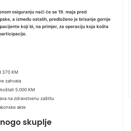
nom osiguranju naći će se 19. maja pred
ke, a između ostalih, predloženo je brisanje gornje
pacijente koji bi, na primjer, za operaciju koja košta
articipacije.
od 370 KM
ene zahvata
 koštati 5.000 KM
va na zdravstvenu zaštitu
akonske akte
mnogo skuplje