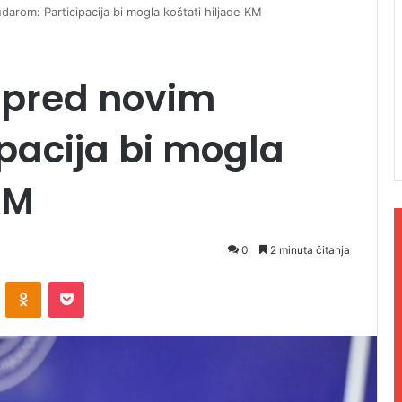
arom: Participacija bi mogla koštati hiljade KM
 pred novim
pacija bi mogla
KM
0
2 minuta čitanja
ontakte
Odnoklassniki
Pocket