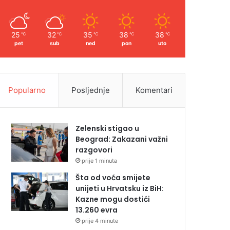
25
32
35
38
38
℃
℃
℃
℃
℃
pet
sub
ned
pon
uto
Popularno
Posljednje
Komentari
Zelenski stigao u
Beograd: Zakazani važni
razgovori
prije 1 minuta
Šta od voća smijete
unijeti u Hrvatsku iz BiH:
Kazne mogu dostići
13.260 evra
prije 4 minute