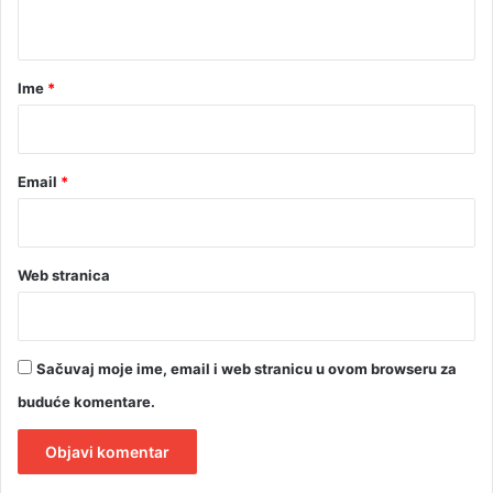
t
a
r
Ime
*
*
Email
*
Web stranica
Sačuvaj moje ime, email i web stranicu u ovom browseru za
buduće komentare.
A