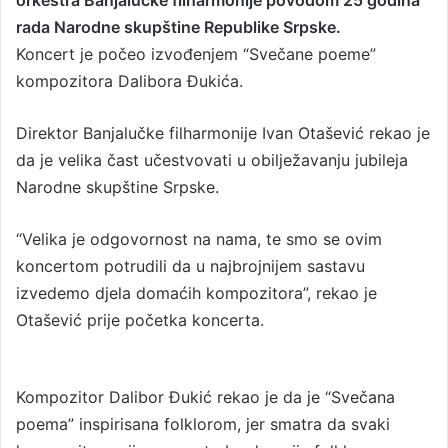
a
rada Narodne skupštine Republike Srpske.
n
Koncert je počeo izvođenjem “Svečane poeme”
e
kompozitora Dalibora Đukića.
m
a
Direktor Banjalučke filharmonije Ivan Otašević rekao je
i
da je velika čast učestvovati u obilježavanju jubileja
l
Narodne skupštine Srpske.
“Velika je odgovornost na nama, te smo se ovim
koncertom potrudili da u najbrojnijem sastavu
izvedemo djela domaćih kompozitora”, rekao je
Otašević prije početka koncerta.
Kompozitor Dalibor Đukić rekao je da je “Svečana
poema” inspirisana folklorom, jer smatra da svaki