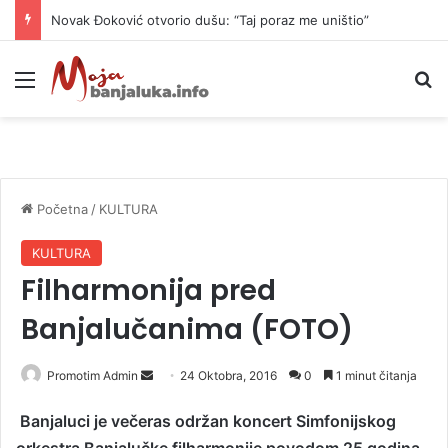
Novak Đoković otvorio dušu: “Taj poraz me uništio”
Meni
P
Početna
/
KULTURA
KULTURA
Filharmonija pred
Banjalučanima (FOTO)
Promotim Admin
S
24 Oktobra, 2016
0
1 minut čitanja
e
Banjaluci je večeras održan koncert Simfonijskog
n
orkestra Banjalučke filharmonije povodom 25 godina
d