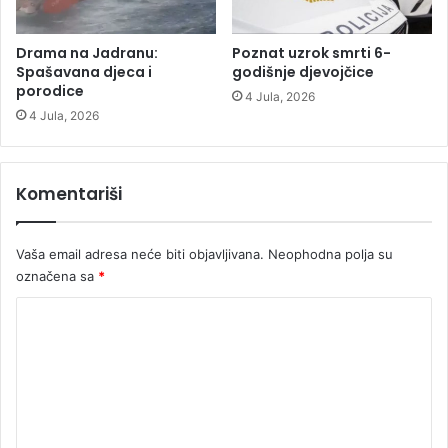
u
a
n
j
Drama na Jadranu:
Poznat uzrok smrti 6-
a
Spašavana djeca i
godišnje djevojčice
porodice
l
4 Jula, 2026
u
4 Jula, 2026
k
e
Komentariši
Vaša email adresa neće biti objavljivana.
Neophodna polja su
označena sa
*
K
o
m
e
n