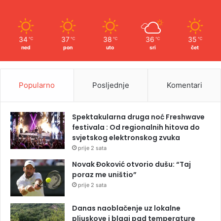
34
37
38
36
35
℃
℃
℃
℃
℃
ned
pon
uto
sri
čet
Popularno
Posljednje
Komentari
Spektakularna druga noć Freshwave
festivala : Od regionalnih hitova do
svjetskog elektronskog zvuka
prije 2 sata
Novak Đoković otvorio dušu: “Taj
poraz me uništio”
prije 2 sata
Danas naoblačenje uz lokalne
pljuskove i blagi pad temperature