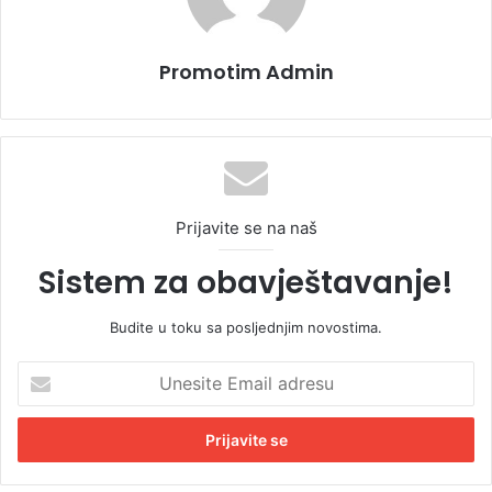
Promotim Admin
Prijavite se na naš
Sistem za obavještavanje!
Budite u toku sa posljednjim novostima.
U
n
e
s
i
t