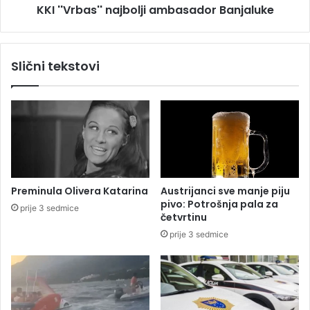
KKI ''Vrbas'' najbolji ambasador Banjaluke
e
s
v
'
e
'
t
n
Slični tekstovi
a
a
'
j
'
b
p
o
r
l
e
j
m
i
i
a
j
m
Preminula Olivera Katarina
Austrijanci sve manje piju
e
b
pivo: Potrošnja pala za
prije 3 sedmice
r
a
četvrtinu
n
s
prije 3 sedmice
o
a
u
d
D
o
i
r
s
B