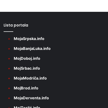
Lista portala
MojaSrpska.info
MojaBanjaLuka.info
MojDoboj.info
MojSrbac.info
MojaModriča.info
MojBrod.info
MojaDerventa.info
MojTeslić.info