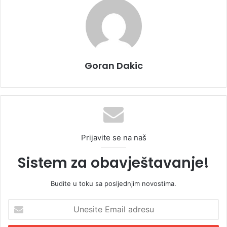
Goran Dakic
Prijavite se na naš
Sistem za obavještavanje!
Budite u toku sa posljednjim novostima.
U
n
e