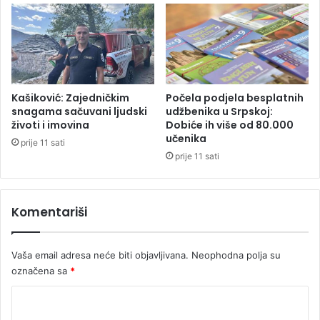
a
o
k
o
I
r
a
n
Kašiković: Zajedničkim
Počela podjela besplatnih
snagama sačuvani ljudski
udžbenika u Srpskoj:
a
životi i imovina
Dobiće ih više od 80.000
učenika
prije 11 sati
prije 11 sati
Komentariši
Vaša email adresa neće biti objavljivana.
Neophodna polja su
označena sa
*
K
o