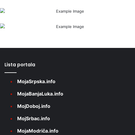
Lista portala
MojaSrpska.info
MojaBanjaLuka.info
MojDoboj.info
MojSrbac.info
MojaModriča.info