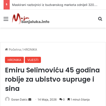
Maskirani razbojnici iz budvanskog marketa odnijeli 320.000 evra
Meni
P
Početna
/
HRONIKA
HRONIKA
VIJESTI
Emiru Selimoviću 45 godina
robije za ubistvo supruge i
sina
Goran Dakic
S
14 Maja, 2026
0
1 minut čitanja
e