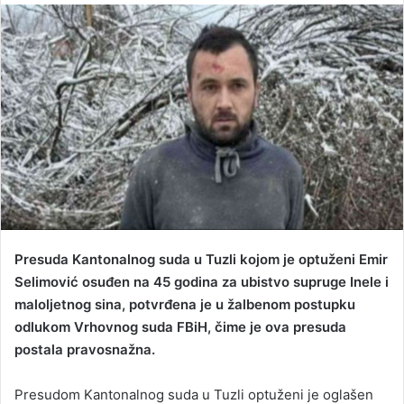
n
d
a
n
e
m
a
i
l
Presuda Kantonalnog suda u Tuzli kojom je optuženi Emir
Selimović osuđen na 45 godina za ubistvo supruge Inele i
maloljetnog sina, potvrđena je u žalbenom postupku
odlukom Vrhovnog suda FBiH, čime je ova presuda
postala pravosnažna.
Presudom Kantonalnog suda u Tuzli optuženi je oglašen