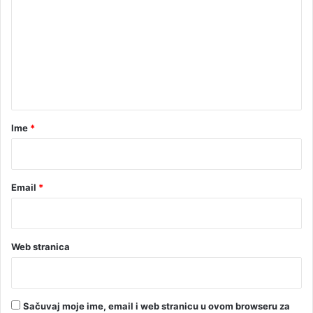
m
e
n
t
a
r
Ime
*
*
Email
*
Web stranica
Sačuvaj moje ime, email i web stranicu u ovom browseru za