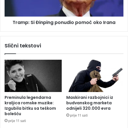
n
S
i
i
j
Đ
Tramp: Si Đinping ponudio pomoć oko Irana
e
i
t
n
r
p
e
i
Slični tekstovi
n
n
e
g
r
p
Ž
o
e
n
l
u
j
d
e
i
z
o
Preminula legendarna
Maskirani razbojnici iz
n
p
kraljica romske muzike:
budvanskog marketa
i
o
Izgubila bitku sa teškom
odnijeli 320.000 evra
č
m
bolešću
prije 11 sati
a
o
prije 11 sati
r
ć