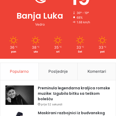
Banja Luka
36º - 19º
68%
1.68 km/h
Vedro
36
38
35
33
33
℃
℃
℃
℃
℃
pon
uto
sri
čet
pet
Popularno
Posljednje
Komentari
Preminula legendarna kraljica romske
muzike: Izgubila bitku sa teškom
bolešću
prije 52 sekundi
Maskirani razbojnici iz budvanskog