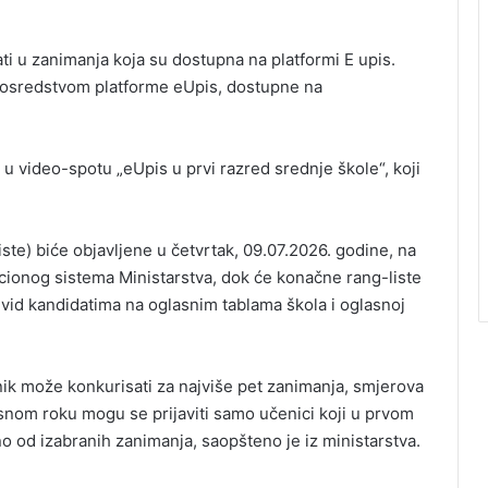
 u zanimanja koja su dostupna na platformi E upis.
 posredstvom platforme eUpis, dostupne na
u video-spotu „eUpis u prvi razred srednje škole“, koji
iste) biće objavljene u četvrtak, 09.07.2026. godine, na
acionog sistema Ministarstva, dok će konačne rang-liste
 uvid kandidatima na oglasnim tablama škola i oglasnoj
nik može konkurisati za najviše pet zanimanja, smjerova
pisnom roku mogu se prijaviti samo učenici koji u prvom
o od izabranih zanimanja, saopšteno je iz ministarstva.