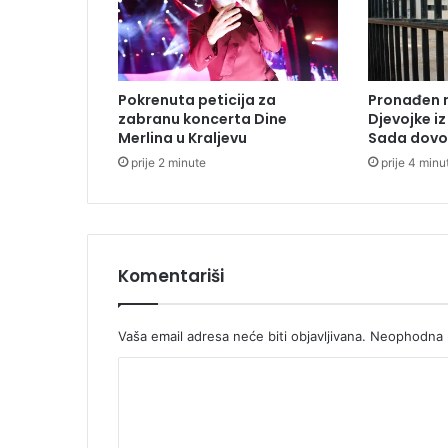
l
j
e
:
Pokrenuta peticija za
Pronađen m
M
zabranu koncerta Dine
Djevojke i
p
Merlina u Kraljevu
Sada dovod
a
prije 2 minute
prije 4 minu
b
e
i
O
l
i
Komentariši
s
e
s
Vaša email adresa neće biti objavljivana.
Neophodna p
u
K
n
e
o
z
m
a