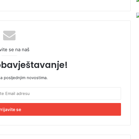
vite se na naš
obavještavanje!
sa posljednjim novostima.