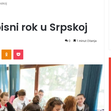
pskoj
pisni rok u Srpskoj
0
1 minut čitanja
ontakte
Odnoklassniki
Pocket