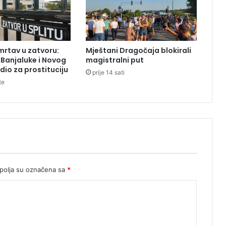
n
F
r
a
rtav u zatvoru:
Mještani Dragočaja blokirali
n
z Banjaluke i Novog
magistralni put
c
io za prostituciju
prije 14 sati
i
te
s
k
u
:
B
i
H
i
g
olja su označena sa
*
r
a
n
a
j