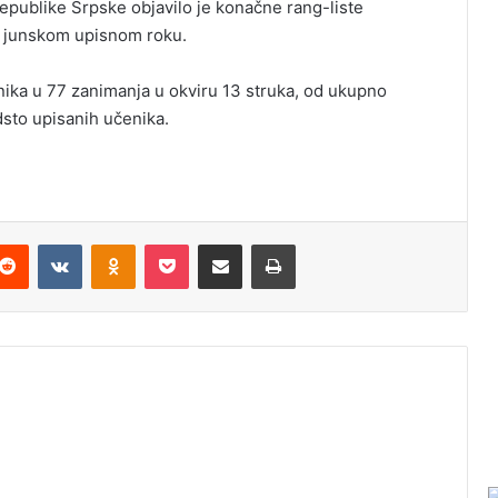
epublike Srpske objavilo je konačne rang-liste
 u junskom upisnom roku.
ika u 77 zanimanja u okviru 13 struka, od ukupno
dsto upisanih učenika.
Reddit
VKontakte
Odnoklassniki
Pocket
Podijeli putem Emaila
Odštampaj