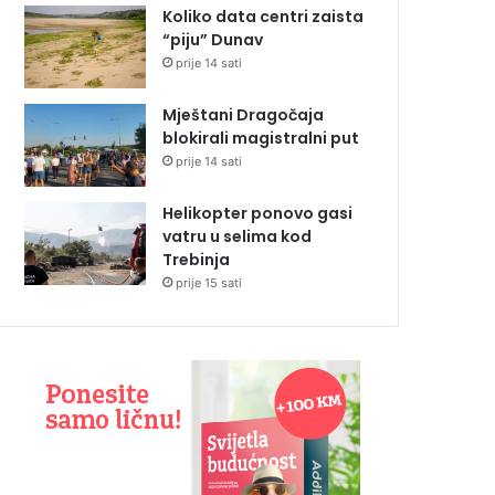
Koliko data centri zaista
“piju” Dunav
prije 14 sati
Mještani Dragočaja
blokirali magistralni put
prije 14 sati
Helikopter ponovo gasi
vatru u selima kod
Trebinja
prije 15 sati