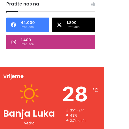
Pratite nas na
44.000
1.800
Pratilaca
Pratilaca
1.400
Pratilaca
Vrijeme
28
℃
Banja Luka
35º - 24º
43%
2.74 km/h
Vedro