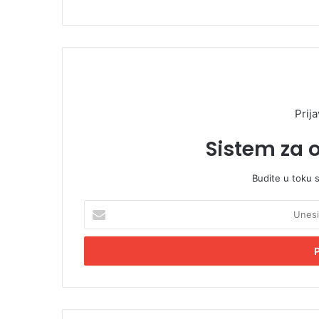
Prija
Sistem za 
Budite u toku 
U
n
e
s
i
t
e
E