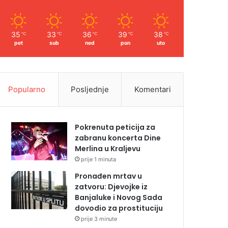
35
33
36
39
38
℃
℃
℃
℃
℃
pet
sub
ned
pon
uto
Popularno
Posljednje
Komentari
Pokrenuta peticija za
zabranu koncerta Dine
Merlina u Kraljevu
prije 1 minuta
Pronađen mrtav u
zatvoru: Djevojke iz
Banjaluke i Novog Sada
dovodio za prostituciju
prije 3 minute