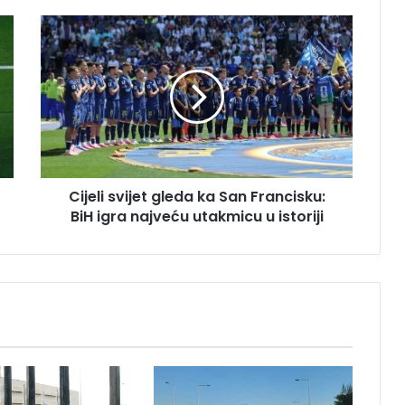
C
i
j
e
l
i
s
v
i
Cijeli svijet gleda ka San Francisku:
j
BiH igra najveću utakmicu u istoriji
e
t
g
l
e
d
a
k
a
S
a