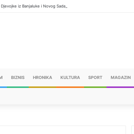
Djevojke iz Banjaluke i Novog Sada dovodio za prostituciju
M
BIZNIS
HRONIKA
KULTURA
SPORT
MAGAZIN