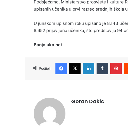
Podsjećamo, Ministarstvo prosvjete i kulture R
upisanih učenika u prvi razred srednjih škola
U junskom upisnom roku upisano je 8.143 učen
8.652 prijavljena učenika, što predstavlja 94 o
Banjaluka.net
Facebook
X
LinkedIn
Tumblr
Pinterest
Podijeli
Goran Dakic