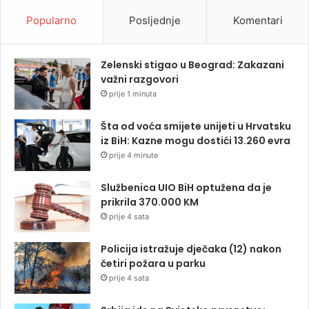
Popularno
Posljednje
Komentari
Zelenski stigao u Beograd: Zakazani
važni razgovori
prije 1 minuta
Šta od voća smijete unijeti u Hrvatsku
iz BiH: Kazne mogu dostići 13.260 evra
prije 4 minute
Službenica UIO BiH optužena da je
prikrila 370.000 KM
prije 4 sata
Policija istražuje dječaka (12) nakon
četiri požara u parku
prije 4 sata