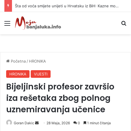
Službenica UIO BiH optužena da je prikrila 370.000 KM
Meni
P
Početna
/
HRONIKA
HRONIKA
VIJESTI
Bijeljinski profesor završio
iza rešetaka zbog polnog
uznemiravanja učenice
Goran Dakic
S
28 Maja, 2026
0
1 minut čitanja
e