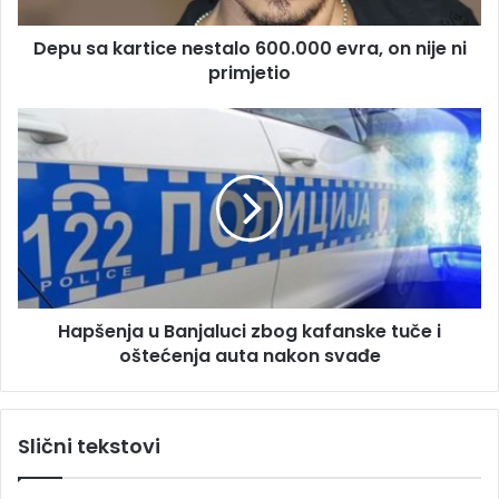
e
r
s
Depu sa kartice nestalo 600.000 evra, on nije ni
t
u
primjetio
i
c
e
H
n
a
e
p
s
š
t
e
a
n
l
j
o
a
6
u
0
Hapšenja u Banjaluci zbog kafanske tuče i
B
0
oštećenja auta nakon svađe
a
.
n
0
j
0
a
Slični tekstovi
0
l
e
u
v
c