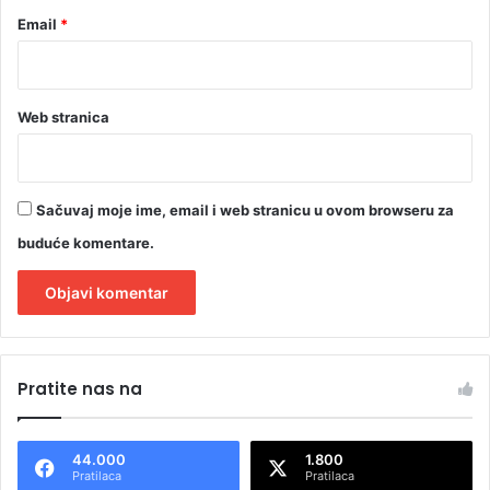
Email
*
Web stranica
Sačuvaj moje ime, email i web stranicu u ovom browseru za
buduće komentare.
A
l
Pratite nas na
t
e
44.000
1.800
r
Pratilaca
Pratilaca