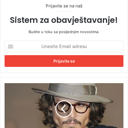
Prijavite se na naš
Sistem za obavještavanje!
Budite u toku sa posljednjim novostima.
U
n
e
s
i
t
e
E
D
m
e
a
p
i
u
l
s
a
a
d
k
r
a