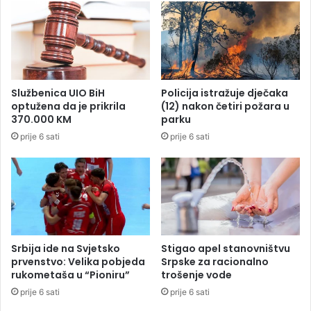
r
i
a
z
,
b
o
o
n
g
n
k
Službenica UIO BiH
Policija istražuje dječaka
i
a
optužena da je prikrila
(12) nakon četiri požara u
j
f
370.000 KM
parku
e
a
prije 6 sati
prije 6 sati
n
n
i
s
p
k
r
e
i
t
m
u
j
č
e
e
Srbija ide na Svjetsko
Stigao apel stanovništvu
t
i
prvenstvo: Velika pobjeda
Srpske za racionalno
i
o
rukometaša u “Pioniru”
trošenje vode
o
š
prije 6 sati
prije 6 sati
t