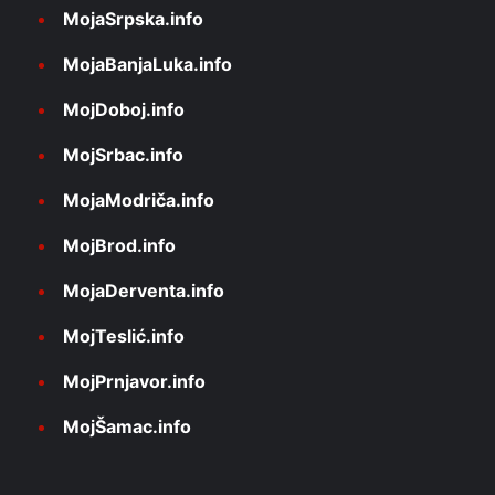
MojaSrpska.info
MojaBanjaLuka.info
MojDoboj.info
MojSrbac.info
MojaModriča.info
MojBrod.info
MojaDerventa.info
MojTeslić.info
MojPrnjavor.info
MojŠamac.info