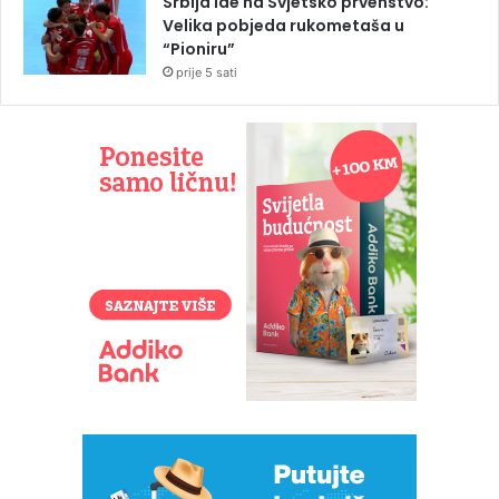
Srbija ide na Svjetsko prvenstvo:
Velika pobjeda rukometaša u
“Pioniru”
prije 5 sati