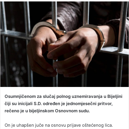
n
d
a
n
e
m
a
i
l
Osumnjičenom za slučaj polnog uznemiravanja u Bijeljini
čiji su inicijali S.D. određen je jednomjesečni pritvor,
rečeno je u bijeljinskom Osnovnom sudu.
On je uhapšen juče na osnovu prijave oštećenog lica.