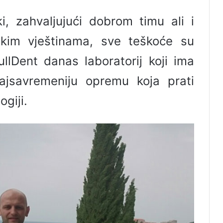
ki, zahvaljujući dobrom timu ali i
rskim vještinama, sve teškoće su
llDent danas laboratorij koji ima
ajsavremeniju opremu koja prati
giji.