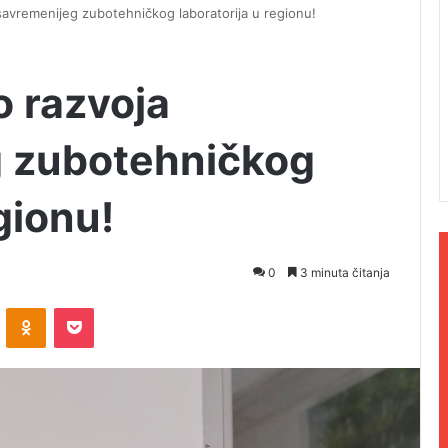
savremenijeg zubotehničkog laboratorija u regionu!
o razvoja
g zubotehničkog
gionu!
0
3 minuta čitanja
ontakte
Odnoklassniki
Pocket