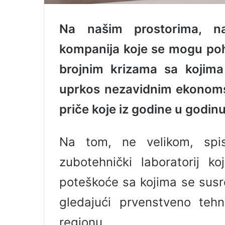
Na našim prostorima, naž
kompanija koje se mogu pohv
brojnim krizama sa kojima
uprkos nezavidnim ekonoms
priče koje iz godine u godin
Na tom, ne velikom, spi
zubotehnički laboratorij 
poteškoće sa kojima se susreć
gledajući prvenstveno teh
regionu.