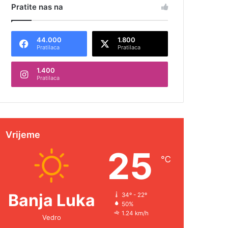
Pratite nas na
44.000
1.800
Pratilaca
Pratilaca
1.400
Pratilaca
Vrijeme
25
℃
Banja Luka
34º - 22º
50%
1.24 km/h
Vedro