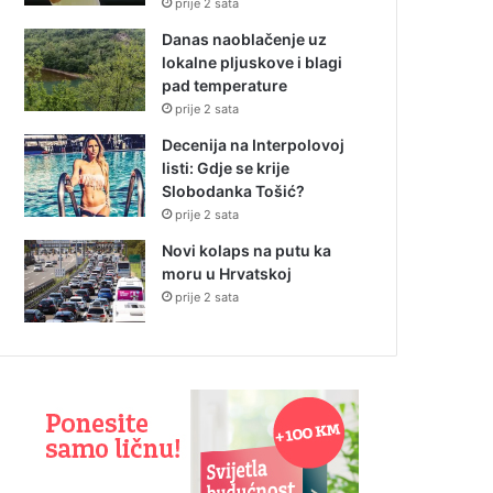
prije 2 sata
Danas naoblačenje uz
lokalne pljuskove i blagi
pad temperature
prije 2 sata
Decenija na Interpolovoj
listi: Gdje se krije
Slobodanka Tošić?
prije 2 sata
Novi kolaps na putu ka
moru u Hrvatskoj
prije 2 sata