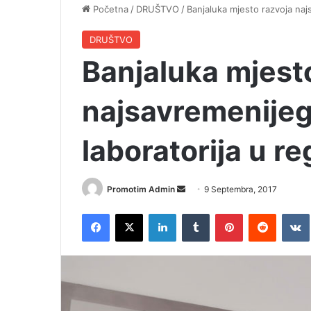
Početna
/
DRUŠTVO
/
Banjaluka mjesto razvoja naj
DRUŠTVO
Banjaluka mjest
najsavremenije
laboratorija u re
Promotim Admin
S
9 Septembra, 2017
e
Facebook
X
LinkedIn
Tumblr
Pinterest
Reddit
VK
n
d
a
n
e
m