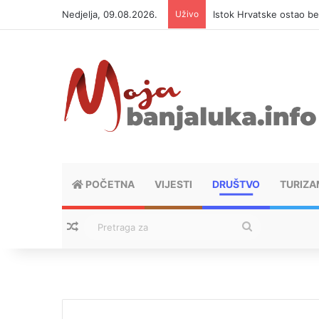
Nedjelja, 09.08.2026.
Uživo
Deset najvećih poreskih
POČETNA
VIJESTI
DRUŠTVO
TURIZA
Nasumični tekstovi
Pretraga
za