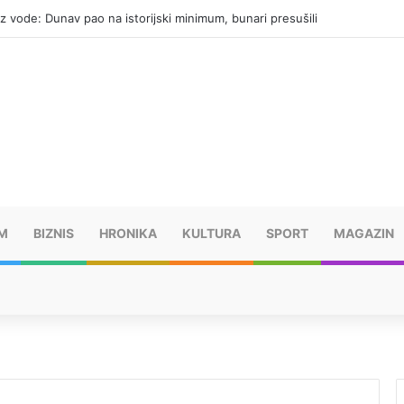
 dužnika u Srpskoj duguju više od 84 miliona KM
M
BIZNIS
HRONIKA
KULTURA
SPORT
MAGAZIN