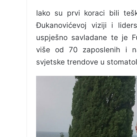
Iako su prvi koraci bili teš
Đukanovićevoj viziji i lide
uspješno savladane te je Fu
više od 70 zaposlenih i n
svjetske trendove u stomatolo