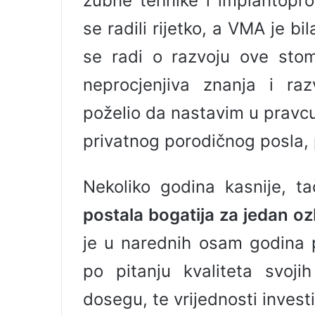
zubne tehnike i implantopro
se radili rijetko, a VMA je 
se radi o razvoju ove stom
neprocjenjiva znanja i raz
poželio da nastavim u pravcu
privatnog porodičnog posla, 
Nekoliko godina kasnije, t
postala bogatija za jedan oz
je u narednih osam godina 
po pitanju kvaliteta svoj
dosegu, te vrijednosti inves