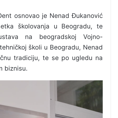
llDent osnovao je Nenad Đukanović
etka školovanja u Beogradu, te
kustava na beogradskoj Vojno-
otehničkoj školi u Beogradu, Nenad
ičnu tradiciju, te se po ugledu na
 biznisu.