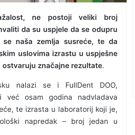
alost, ne postoji veliki broj
aliti da su uspjele da se odupru
 se naša zemlja susreće, te da
kim uslovima izrastu u uspješne
u ostvaruju značajne rezultate
.
sku nalazi se i FullDent DOO,
koji već osam godina nadvladava
e, te izrasta u laboratorij koji je,
nološki napredak – broj jedan u