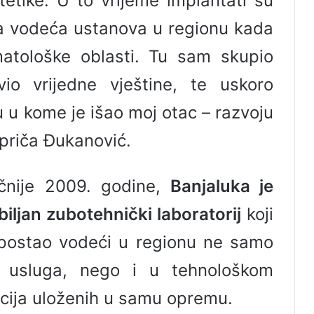
tetike. U to vrijeme implantati su
bila vodeća ustanova u regionu kada
atološke oblasti. Tu sam skupio
vio vrijedne vještine, te uskoro
 u kome je išao moj otac – razvoju
priča Đukanović.
ačnije 2009. godine,
Banjaluka je
biljan zubotehnički laboratorij
koji
postao vodeći u regionu ne samo
ih usluga, nego i u tehnološkom
ticija uloženih u samu opremu.