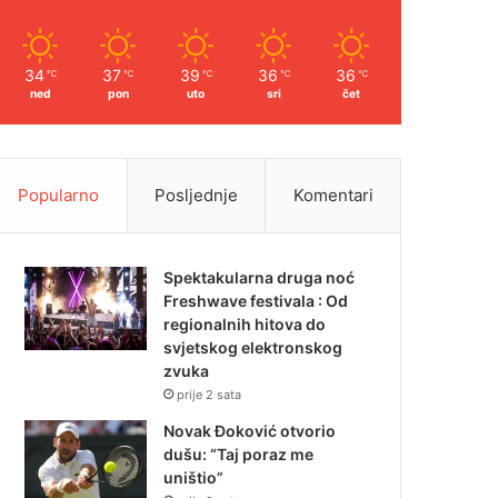
34
37
39
36
36
℃
℃
℃
℃
℃
ned
pon
uto
sri
čet
Popularno
Posljednje
Komentari
Spektakularna druga noć
Freshwave festivala : Od
regionalnih hitova do
svjetskog elektronskog
zvuka
prije 2 sata
Novak Đoković otvorio
dušu: “Taj poraz me
uništio”